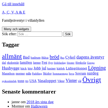
Gå till innehåll
A, C, V, A & E
Familjeäventyr i villaidyllen
Meny och widgets
Sök efter:
Taggar
allmänt
bröd
dagens äventyr
Bad
Cykel
badrum
Blåbär
Bus
familjen
Fest
dal
förskola
ekologiskt
farmor
flytt
födelsedag
fönster
Gunga
Löpning
Husbygge
jul
Jobb
Lidingöloppet
häck
kärlek
höst
kusiner
surdeg
Sovrum
Marathon
Skidor
mormor
måla
Paddling
Sommarstuga
Sova
Övrigt
Vinter
Vasaloppet
topp
USA
tro
Viktor
vår
syskonkärlek
Senaste kommentarer
janne
om
2018 års sista dag
Mormor
om
Halloween