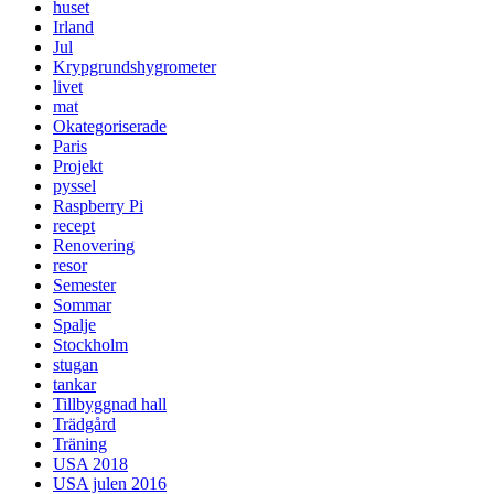
huset
Irland
Jul
Krypgrundshygrometer
livet
mat
Okategoriserade
Paris
Projekt
pyssel
Raspberry Pi
recept
Renovering
resor
Semester
Sommar
Spalje
Stockholm
stugan
tankar
Tillbyggnad hall
Trädgård
Träning
USA 2018
USA julen 2016