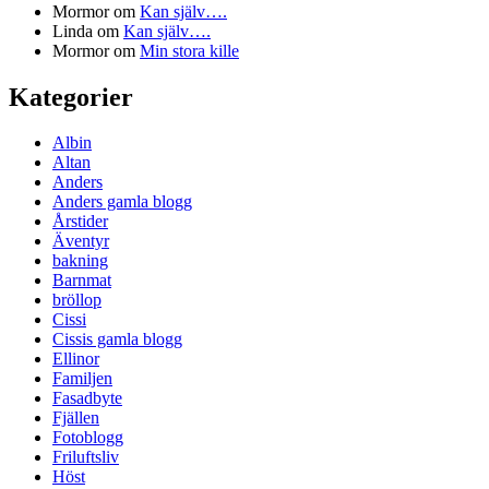
Mormor
om
Kan själv….
Linda
om
Kan själv….
Mormor
om
Min stora kille
Kategorier
Albin
Altan
Anders
Anders gamla blogg
Årstider
Äventyr
bakning
Barnmat
bröllop
Cissi
Cissis gamla blogg
Ellinor
Familjen
Fasadbyte
Fjällen
Fotoblogg
Friluftsliv
Höst