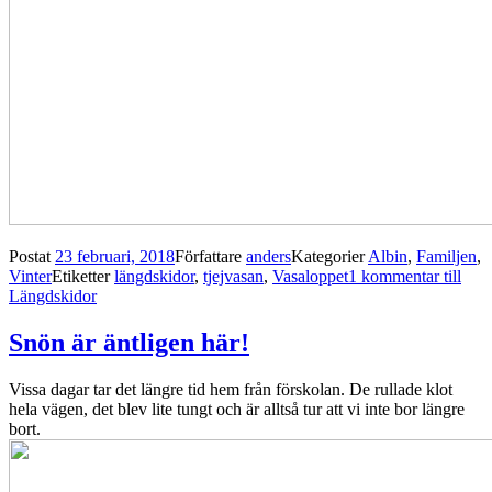
Postat
23 februari, 2018
Författare
anders
Kategorier
Albin
,
Familjen
,
Vinter
Etiketter
längdskidor
,
tjejvasan
,
Vasaloppet
1 kommentar
till
Längdskidor
Snön är äntligen här!
Vissa dagar tar det längre tid hem från förskolan. De rullade klot
hela vägen, det blev lite tungt och är alltså tur att vi inte bor längre
bort.