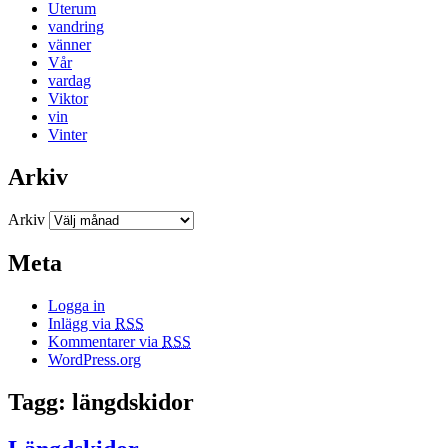
Uterum
vandring
vänner
Vår
vardag
Viktor
vin
Vinter
Arkiv
Arkiv
Meta
Logga in
Inlägg via
RSS
Kommentarer via
RSS
WordPress.org
Tagg: längdskidor