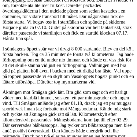
om, försökte äta lite mer frukost. Därefter packades
överdragskläderna i den utdelade påsen som sedan kastades i en
container, för vidare transport till målet. Där någonstans fick de
första starta. Vi begav oss in i startfållan och spände på skidorna.
Började glida ca 07.10. Glidet på skidorna var helt fantastiskt, strax
därefter passerade vi startlinjen och fick en starttid klockan 07.17.
Hårda fina spår.
I söndagens öppet spår var vi drygt 8 000 startande. Blev en del kö i
första backen. Tog ca 35 minuter de första två kilometerna. Jag hade
förhoppning om en tid under nio timmar, och kände en viss risk för
att det skulle stanna vid just en förhoppning. Vallningen med bra
glid på platten höll även i backen med ett riktigt bra fäste. Väl uppe
på toppen passerade vi en skylt om Vasaloppets högsta punkt och en
lättare utförslöpa. Därefter tog myrmarkerna vid.
Åkningen mot Smågan gick lätt. Bra glid som sagt och ett härligt
väder med klarblå himmel, solsken, ett par minusgrader och ingen
vind. Till Smågan anlände jag efter 01.18, drack jag ett par muggar
sportdryck innan jag fortsatte mot Mångsbodarna. Kände mig stark
och tyckte att åkningen gick rätt så lätt. Kilometerskylt efter
kilometerskylt passerades. Mångsbodarna kom jag till efter 02.29.
Där serverades blåbärssoppa. Jag tycker om blåbärssoppa men blev
ändå positivt överraskad. Den kändes både energirik och lite
mättande. Drack nog två eller tre muggar innan jag fortsatte mot