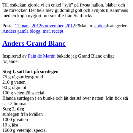
Till ostkakan gjorde vi en enkel ”sylt” på frysta hallon, blåbär och
lite rörsocker. Det hela blev gudomligt gott och avnjöts tillsammans
med en kopp nygjort pressokaffe från Starbucks.
Postat
11 mars, 2012
6 november, 2012
Författare
anders
Kategorier
Anders gamla blogg
,
mat
,
recept
Anders Grand Blanc
Inspirerad av
Pain de Martin
bakade jag Grand Blanc enligt
följande.
Steg 1, sätt fart på surdegen
75 g rågsurdegsgrund
210 g vatten
90 g rågmjöl
100 g vetemjöl special
Blanda surdegen i en bunke och låt det stå över natten. Min fick stå
ca 12 timmar.
Steg 2, deg
surdegen från kvällen
1000 g vatten
10 g jäst
1600 g vetemjöl special