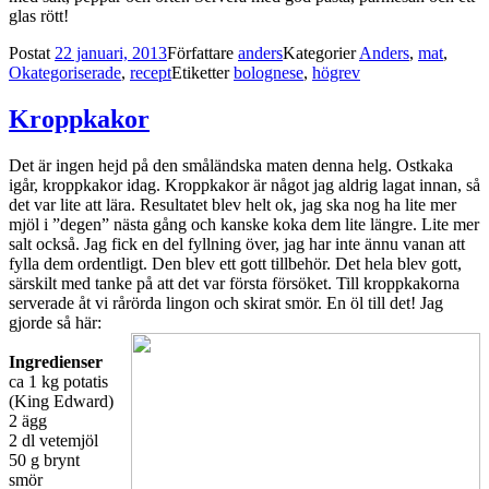
glas rött!
Postat
22 januari, 2013
Författare
anders
Kategorier
Anders
,
mat
,
Okategoriserade
,
recept
Etiketter
bolognese
,
högrev
Kroppkakor
Det är ingen hejd på den småländska maten denna helg. Ostkaka
igår, kroppkakor idag. Kroppkakor är något jag aldrig lagat innan, så
det var lite att lära. Resultatet blev helt ok, jag ska nog ha lite mer
mjöl i ”degen” nästa gång och kanske koka dem lite längre. Lite mer
salt också. Jag fick en del fyllning över, jag har inte ännu vanan att
fylla dem ordentligt. Den blev ett gott tillbehör. Det hela blev gott,
särskilt med tanke på att det var första försöket. Till kroppkakorna
serverade åt vi rårörda lingon och skirat smör. En öl till det! Jag
gjorde så här:
Ingredienser
ca 1 kg potatis
(King Edward)
2 ägg
2 dl vetemjöl
50 g brynt
smör