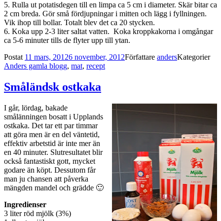
5. Rulla ut potatisdegen till en limpa ca 5 cm i diameter. Skär bitar ca
2 cm breda. Gör små fördjupningar i mitten och lägg i fyllningen.
Vik ihop till bollar. Totalt blev det ca 20 stycken.
6. Koka upp 2-3 liter saltat vatten. Koka kroppkakorna i omgångar
ca 5-6 minuter tills de flyter upp till ytan.
Postat
11 mars, 2012
6 november, 2012
Författare
anders
Kategorier
Anders gamla blogg
,
mat
,
recept
Småländsk ostkaka
I går, lördag, bakade
smålänningen bosatt i Upplands
ostkaka. Det tar ett par timmar
att göra men är en del väntetid,
effektiv arbetstid är inte mer än
en 40 minuter. Slutresultatet blir
också fantastiskt gott, mycket
godare än köpt. Dessutom får
man ju chansen att påverka
mängden mandel och grädde 🙂
Ingredienser
3 liter röd mjölk (3%)