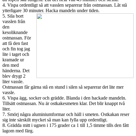
4. Vispa ordentligt så att vasslen separerar från ostmassan. Låt stå
ytterligare 30 minuter. Hacka mandeln under tiden.
5. Sila bort
vasslen från
den
kesoliknande
ostmassan. För
att få den fast
och fin tog jag
lite i taget och
kramade ur
den med
händerna. Det
blev drygt 2
liter vassle.
Ostmassan får gärna stå en stund i silen så separerar det lite mer
vassle.
6. Vispa ägg, socker och grädde. Blanda i den hackade mandeln.
Tillsätt ostmassan. Nu är ostkakesmeten klar. Det blir knappt två
liter.
7. Smörj några aluminiumformar och häll i smeten. Ostkakan reser
sig inte särskilt mycket så man kan fylla upp ordentligt.
8. Grädda mitt i ugnen i 175 grader ca 1 till 1,5 timme tills den fått
lagom med färg.