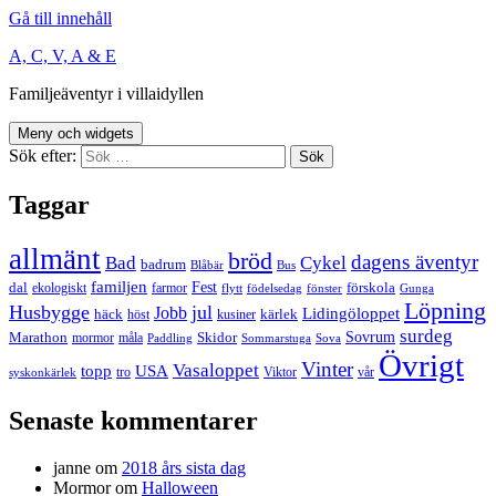
Gå till innehåll
A, C, V, A & E
Familjeäventyr i villaidyllen
Meny och widgets
Sök efter:
Taggar
allmänt
bröd
dagens äventyr
Bad
Cykel
badrum
Blåbär
Bus
familjen
Fest
dal
förskola
ekologiskt
farmor
flytt
födelsedag
fönster
Gunga
Löpning
Husbygge
jul
Jobb
Lidingöloppet
häck
kärlek
höst
kusiner
surdeg
Sovrum
Marathon
Skidor
mormor
måla
Paddling
Sommarstuga
Sova
Övrigt
Vinter
Vasaloppet
topp
USA
tro
Viktor
vår
syskonkärlek
Senaste kommentarer
janne
om
2018 års sista dag
Mormor
om
Halloween