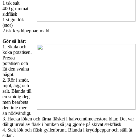
1 tsk salt
400 g rimmat
sidfläsk
1 st gul lök
(stor)
2 tsk kryddpeppar, mald
Gör så här:
1. Skala och
koka potatisen.
Pressa
potatisen och
låt den svalna
något.
2. Rör i smör,
mjöl, ägg och
salt. Blanda till
en smidig deg
men bearbeta
den inte mer
än nödvändigt.
3. Hacka löken och tärna fläsket i halvcemtimeterstora bitar. Det var
dåligt urval av fläsk i butiken så jag gjorde på skivat stekfläsk.
4. Stek lök och fläsk gyllenbrunt. Blanda i kryddpeppar och ställ åt
sidan.