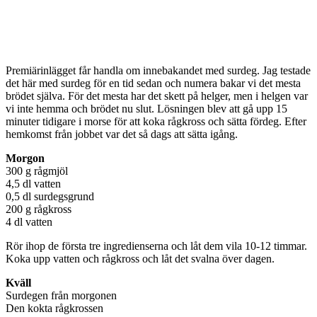
Premiärinlägget får handla om innebakandet med surdeg. Jag testade
det här med surdeg för en tid sedan och numera bakar vi det mesta
brödet själva. För det mesta har det skett på helger, men i helgen var
vi inte hemma och brödet nu slut. Lösningen blev att gå upp 15
minuter tidigare i morse för att koka rågkross och sätta fördeg. Efter
hemkomst från jobbet var det så dags att sätta igång.
Morgon
300 g rågmjöl
4,5 dl vatten
0,5 dl surdegsgrund
200 g rågkross
4 dl vatten
Rör ihop de första tre ingredienserna och låt dem vila 10-12 timmar.
Koka upp vatten och rågkross och låt det svalna över dagen.
Kväll
Surdegen från morgonen
Den kokta rågkrossen