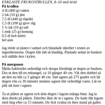
ENKLASTE FRUKOSTBULLEN, 8–10 små bröd
På kvällen
4 dl (400 g) vatten
2 tsk (10 g) jäst
7,5 dl (440 g) rågsikt
1,5 dl (100 g) grov råg
1 ½ tsk (10 g) salt
1 msk (25 g) honung
0,5 dl helt linfrö
hel anis
Jag rörde ut jästen i vattnet och blandade därefter i resten av
ingredienserna. Degen blir rätt så kladdig. Plastade sedan in bunken
och ställde den i kylen.
På morgonen
Mjöla bakbordet ordentligt och skrapa försiktigt ut degen ur bunken.
Dra ut den till en rektangel, ca 10 gånger 40 cm. Vik den dubbel så
att den nu blir ca 5 gånger 40 cm. Sätt ugnen på 275 grader och låt
degen vila ca 30 minuter medans ugnen blir ordentligt varm. Låt en
plåt stå inne i ugnen.
Ta ut plåten ur ugnen och dela degen i lagom många bitar. Jag la
dem direkt på plåten. Därefter åkte de in i ugnen. De hade fått lagom
med färg efter ca 15 minuter. De fick svalna en liten stund på galler.