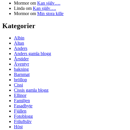
Mormor
om
Kan själv….
Linda
om
Kan själv….
Mormor
om
Min stora kille
Kategorier
Albin
Altan
Anders
Anders gamla blogg
Årstider
Äventyr
bakning
Barnmat
bröllop
Cissi
Cissis gamla blogg
Ellinor
Familjen
Fasadbyte
Fjällen
Fotoblogg
Friluftsliv
Höst