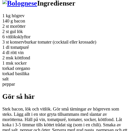
Ingredienser
1 kg högrev
140 g bacon
2 st morötter
2 st gul lök
6 vitlöksklyftor
3 st konservburkar tomater (cocktail eller krossade)
1 dl tomatpuré
4 dl rött vin
2 msk köttfond
1 msk socker
torkad oregano
torkad basilika
salt
peppar
Gör så här
Stek bacon, lök och vitlök. Gör små tärningar av högreven som
steks. Lägg allt i en stor gryta tillsammans med slantar av
morötterna. Häll på vin, tomatpuré, tomater, socker, köttfond. Låt
koka i 3-5 timmar tills köttet trådat sig (som i en chili). Smaka av
med salt, peppar och örter. Servera med god pasta, parmesan och ett