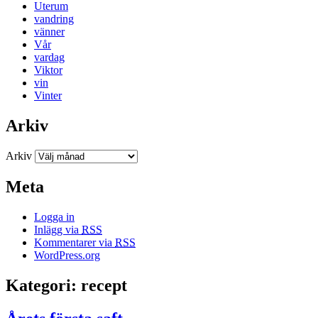
Uterum
vandring
vänner
Vår
vardag
Viktor
vin
Vinter
Arkiv
Arkiv
Meta
Logga in
Inlägg via
RSS
Kommentarer via
RSS
WordPress.org
Kategori: recept