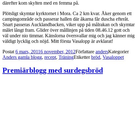
därefter kom skylten med en femma på.
Plötsligt skymtar kyrktornet i Mora. Ca 2 km kvar. Åker genom ett
campingområde och passerar hallen där åkarna får duscha efteråt.
Snart passeras Aucklandbacken, viker upp på målrakan och skymtar
målet långt fram. Glider över mållinjen på tiden 08.46.12 gott och
väl under nio timmar. Känslorna översvallar mig och jag känner mig
väldigt lycklig och nöjd. Mitt första Vasalopp är avklarat!
Postat
6 mars, 2011
6 november, 2012
Författare
anders
Kategorier
Anders gamla blogg
,
recept
,
Träning
Etiketter
bröd
,
Vasaloppet
Premiärblogg med surdegsbröd