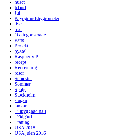
huset
Irland
Jul
Krypgrundshygrometer
livet
mat
Okategoriserade
Paris
Projekt
pyssel
Raspberry Pi
recept
Renovering
resor
Semester
Sommar
Spalje
Stockholm
stugan
tankar
Tillbyggnad hall
Trädgård
Träning
USA 2018
USA julen 2016