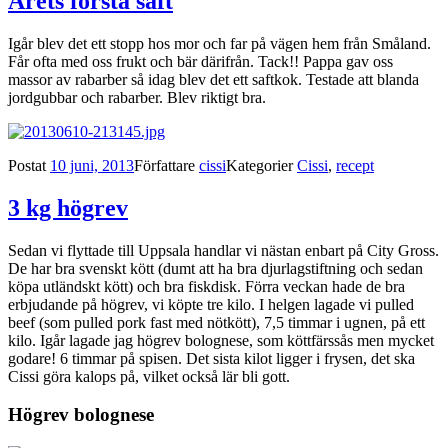
Årets första saft
Igår blev det ett stopp hos mor och far på vägen hem från Småland.
Får ofta med oss frukt och bär därifrån. Tack!! Pappa gav oss
massor av rabarber så idag blev det ett saftkok. Testade att blanda
jordgubbar och rabarber. Blev riktigt bra.
Postat
10 juni, 2013
Författare
cissi
Kategorier
Cissi
,
recept
3 kg högrev
Sedan vi flyttade till Uppsala handlar vi nästan enbart på City Gross.
De har bra svenskt kött (dumt att ha bra djurlagstiftning och sedan
köpa utländskt kött) och bra fiskdisk. Förra veckan hade de bra
erbjudande på högrev, vi köpte tre kilo. I helgen lagade vi pulled
beef (som pulled pork fast med nötkött), 7,5 timmar i ugnen, på ett
kilo. Igår lagade jag högrev bolognese, som köttfärssås men mycket
godare! 6 timmar på spisen. Det sista kilot ligger i frysen, det ska
Cissi göra kalops på, vilket också lär bli gott.
Högrev bolognese