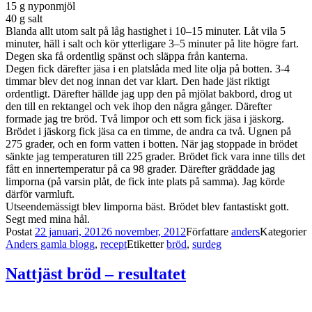
15 g nyponmjöl
40 g salt
Blanda allt utom salt på låg hastighet i 10–15 minuter. Låt vila 5
minuter, häll i salt och kör ytterligare 3–5 minuter på lite högre fart.
Degen ska få ordentlig spänst och släppa från kanterna.
Degen fick därefter jäsa i en platslåda med lite olja på botten. 3-4
timmar blev det nog innan det var klart. Den hade jäst riktigt
ordentligt. Därefter hällde jag upp den på mjölat bakbord, drog ut
den till en rektangel och vek ihop den några gånger. Därefter
formade jag tre bröd. Två limpor och ett som fick jäsa i jäskorg.
Brödet i jäskorg fick jäsa ca en timme, de andra ca två. Ugnen på
275 grader, och en form vatten i botten. När jag stoppade in brödet
sänkte jag temperaturen till 225 grader. Brödet fick vara inne tills det
fått en innertemperatur på ca 98 grader. Därefter gräddade jag
limporna (på varsin plåt, de fick inte plats på samma). Jag körde
därför varmluft.
Utseendemässigt blev limporna bäst. Brödet blev fantastiskt gott.
Segt med mina hål.
Postat
22 januari, 2012
6 november, 2012
Författare
anders
Kategorier
Anders gamla blogg
,
recept
Etiketter
bröd
,
surdeg
Nattjäst bröd – resultatet