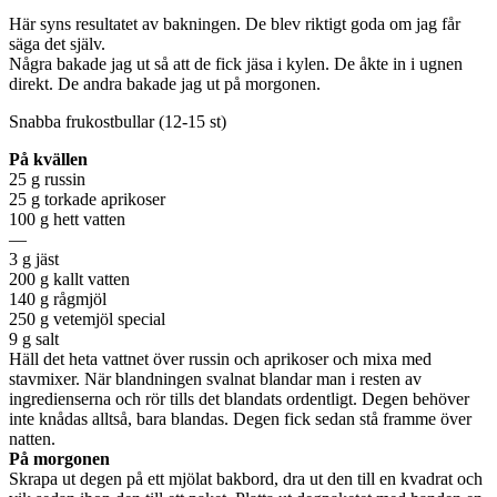
Här syns resultatet av bakningen. De blev riktigt goda om jag får
säga det själv.
Några bakade jag ut så att de fick jäsa i kylen. De åkte in i ugnen
direkt. De andra bakade jag ut på morgonen.
Snabba frukostbullar (12-15 st)
På kvällen
25 g russin
25 g torkade aprikoser
100 g hett vatten
—
3 g jäst
200 g kallt vatten
140 g rågmjöl
250 g vetemjöl special
9 g salt
Häll det heta vattnet över russin och aprikoser och mixa med
stavmixer. När blandningen svalnat blandar man i resten av
ingredienserna och rör tills det blandats ordentligt. Degen behöver
inte knådas alltså, bara blandas. Degen fick sedan stå framme över
natten.
På morgonen
Skrapa ut degen på ett mjölat bakbord, dra ut den till en kvadrat och