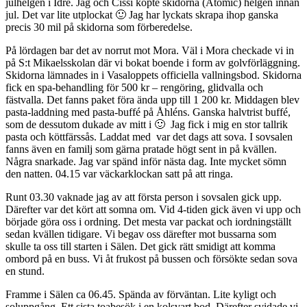
julhelgen i Idre. Jag och Cissi köpte skidorna (Atomic) helgen innan
jul. Det var lite utplockat 🙂 Jag har lyckats skrapa ihop ganska
precis 30 mil på skidorna som förberedelse.
På lördagen bar det av norrut mot Mora. Väl i Mora checkade vi in
på S:t Mikaelsskolan där vi bokat boende i form av golvförläggning.
Skidorna lämnades in i Vasaloppets officiella vallningsbod. Skidorna
fick en spa-behandling för 500 kr – rengöring, glidvalla och
fästvalla. Det fanns paket föra ända upp till 1 200 kr. Middagen blev
pasta-laddning med pasta-buffé på Åhléns. Ganska halvtrist buffé,
som de dessutom dukade av mitt i 🙂 Jag fick i mig en stor tallrik
pasta och köttfärssås. Laddat med var det dags att sova. I sovsalen
fanns även en familj som gärna pratade högt sent in på kvällen.
Några snarkade. Jag var spänd inför nästa dag. Inte mycket sömn
den natten. 04.15 var väckarklockan satt på att ringa.
Runt 03.30 vaknade jag av att första person i sovsalen gick upp.
Därefter var det kört att somna om. Vid 4-tiden gick även vi upp och
började göra oss i ordning. Det mesta var packat och iordningställt
sedan kvällen tidigare. Vi begav oss därefter mot bussarna som
skulle ta oss till starten i Sälen. Det gick rätt smidigt att komma
ombord på en buss. Vi åt frukost på bussen och försökte sedan sova
en stund.
Framme i Sälen ca 06.45. Spända av förväntan. Lite kyligt och
soluppgång. Ett sista toabesök i en kolsvart bod. Därefter svidade vi