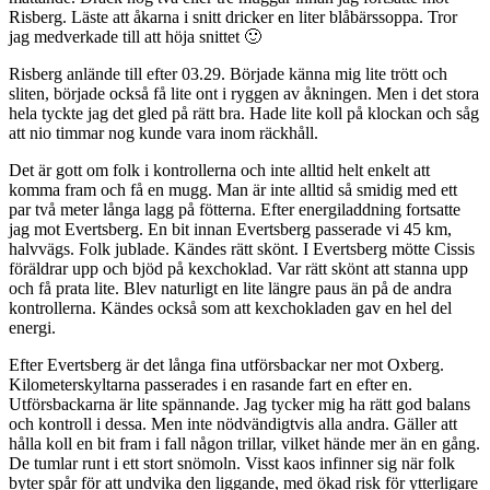
Risberg. Läste att åkarna i snitt dricker en liter blåbärssoppa. Tror
jag medverkade till att höja snittet 🙂
Risberg anlände till efter 03.29. Började känna mig lite trött och
sliten, började också få lite ont i ryggen av åkningen. Men i det stora
hela tyckte jag det gled på rätt bra. Hade lite koll på klockan och såg
att nio timmar nog kunde vara inom räckhåll.
Det är gott om folk i kontrollerna och inte alltid helt enkelt att
komma fram och få en mugg. Man är inte alltid så smidig med ett
par två meter långa lagg på fötterna. Efter energiladdning fortsatte
jag mot Evertsberg. En bit innan Evertsberg passerade vi 45 km,
halvvägs. Folk jublade. Kändes rätt skönt. I Evertsberg mötte Cissis
föräldrar upp och bjöd på kexchoklad. Var rätt skönt att stanna upp
och få prata lite. Blev naturligt en lite längre paus än på de andra
kontrollerna. Kändes också som att kexchokladen gav en hel del
energi.
Efter Evertsberg är det långa fina utförsbackar ner mot Oxberg.
Kilometerskyltarna passerades i en rasande fart en efter en.
Utförsbackarna är lite spännande. Jag tycker mig ha rätt god balans
och kontroll i dessa. Men inte nödvändigtvis alla andra. Gäller att
hålla koll en bit fram i fall någon trillar, vilket hände mer än en gång.
De tumlar runt i ett stort snömoln. Visst kaos infinner sig när folk
byter spår för att undvika den liggande, med ökad risk för ytterligare