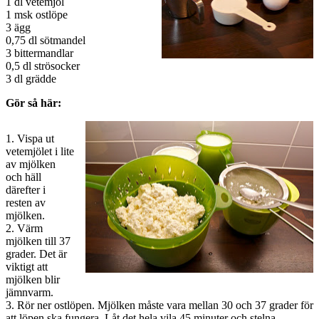
1 dl vetemjöl
1 msk ostlöpe
3 ägg
0,75 dl sötmandel
3 bittermandlar
0,5 dl strösocker
3 dl grädde
Gör så här:
1. Vispa ut
vetemjölet i lite
av mjölken
och häll
därefter i
resten av
mjölken.
2. Värm
mjölken till 37
grader. Det är
viktigt att
mjölken blir
jämnvarm.
3. Rör ner ostlöpen. Mjölken måste vara mellan 30 och 37 grader för
att löpen ska fungera. Låt det hela vila 45 minuter och stelna.