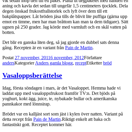
vik sedan ihop den till ett paket. Platta ut degpaketet med handen en
aning och kavla det sedan till ungefär 1,5 centimeters tjocklek. Dela
degen önskad frukostfrallstorlek och lyft över dem till ett
bakplåtspapper. Låt bröden jäsa tills de blivit lite puffiga (gärna upp
emot en timme, men har man bråttom kan man ta dem tidigare). Sätt
ugnen på 250 grader. Jag körde med varmluft och en skål vatten på
botten.
Det blir en ganska liten deg, så jag gjorde en dubbel sats denna
gång. Recepten är en variant från
Pain de Martin
.
Postat
27 november, 2011
6 november, 2012
Författare
anders
Kategorier
Anders gamla blogg
,
recept
Etiketter
bröd
Vasaloppsberättelse
Idag, första söndagen i mars, är det Vasaloppet. Hemma hade vi
laddat upp med vasaloppsfrukost framför TV:n. Det bjöds på
yoghurt, kokt ägg, juice, te, nybakade bullar och amerikanska
pannkakor med lönnsirap.
Brödet var en kalljäst sort som jäst i kylen över natten. Variant på
detta recept från
Pain de Martin
.Riktigt enkelt att baka och
fantastiskt gott. Receptet kommer här.