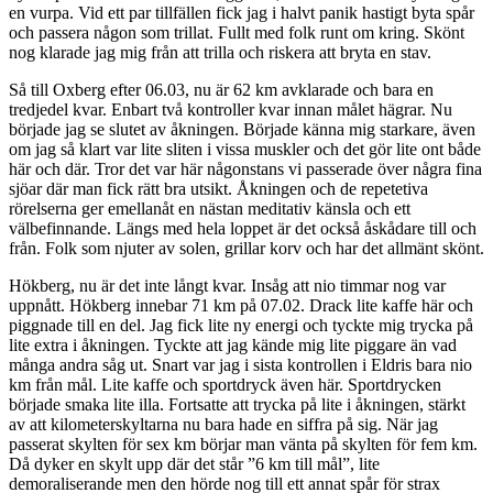
en vurpa. Vid ett par tillfällen fick jag i halvt panik hastigt byta spår
och passera någon som trillat. Fullt med folk runt om kring. Skönt
nog klarade jag mig från att trilla och riskera att bryta en stav.
Så till Oxberg efter 06.03, nu är 62 km avklarade och bara en
tredjedel kvar. Enbart två kontroller kvar innan målet hägrar. Nu
började jag se slutet av åkningen. Började känna mig starkare, även
om jag så klart var lite sliten i vissa muskler och det gör lite ont både
här och där. Tror det var här någonstans vi passerade över några fina
sjöar där man fick rätt bra utsikt. Åkningen och de repetetiva
rörelserna ger emellanåt en nästan meditativ känsla och ett
välbefinnande. Längs med hela loppet är det också åskådare till och
från. Folk som njuter av solen, grillar korv och har det allmänt skönt.
Hökberg, nu är det inte långt kvar. Insåg att nio timmar nog var
uppnått. Hökberg innebar 71 km på 07.02. Drack lite kaffe här och
piggnade till en del. Jag fick lite ny energi och tyckte mig trycka på
lite extra i åkningen. Tyckte att jag kände mig lite piggare än vad
många andra såg ut. Snart var jag i sista kontrollen i Eldris bara nio
km från mål. Lite kaffe och sportdryck även här. Sportdrycken
började smaka lite illa. Fortsatte att trycka på lite i åkningen, stärkt
av att kilometerskyltarna nu bara hade en siffra på sig. När jag
passerat skylten för sex km börjar man vänta på skylten för fem km.
Då dyker en skylt upp där det står ”6 km till mål”, lite
demoraliserande men den hörde nog till ett annat spår för strax