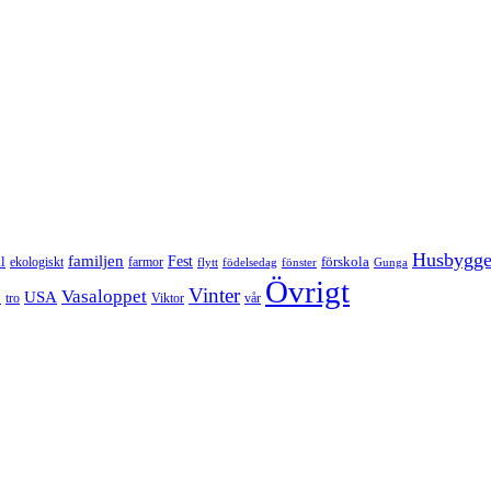
Husbygg
familjen
Fest
l
förskola
ekologiskt
farmor
flytt
födelsedag
fönster
Gunga
Övrigt
Vinter
Vasaloppet
p
USA
tro
Viktor
vår