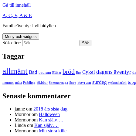
Gå till innehåll
A, C, V, A & E
Familjeäventyr i villaidyllen
Meny och widgets
Sök efter:
Taggar
allmänt
bröd
dagens äventyr
Bad
Cykel
badrum
da
Blåbär
Bus
surdeg
Sovrum
top
Skidor
mormor
måla
Paddling
Sommarstuga
Sova
syskonkärlek
Senaste kommentarer
janne
om
2018 års sista dag
Mormor
om
Halloween
Mormor
om
Kan själv….
Linda
om
Kan själv….
Mormor
om
Min stora kille