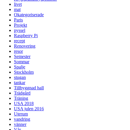
livet
mat
Okategoriserade
Paris
Projekt
pyssel
Raspberry Pi
recept
Renovering
resor
Semester
Sommar
Spalje
Stockholm
stugan
tankar
Tillbyggnad hall
Trädgård
Träning
USA 2018
USA julen 2016
Uterum
vandring
vänner
Vår