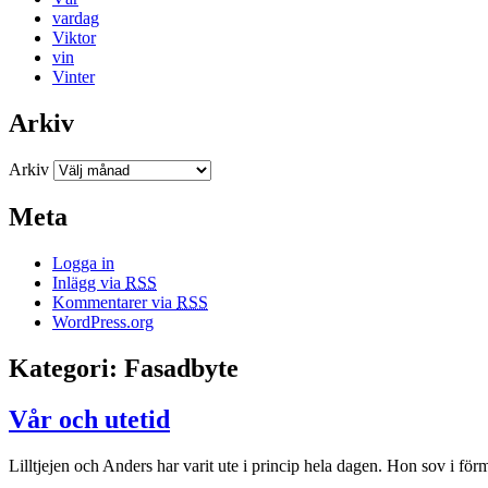
vardag
Viktor
vin
Vinter
Arkiv
Arkiv
Meta
Logga in
Inlägg via
RSS
Kommentarer via
RSS
WordPress.org
Kategori: Fasadbyte
Vår och utetid
Lilltjejen och Anders har varit ute i princip hela dagen. Hon sov i fö