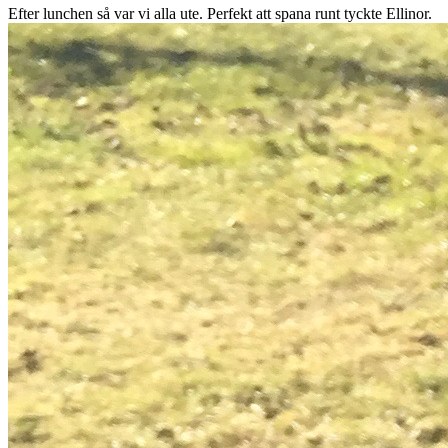
Efter lunchen så var vi alla ute. Perfekt att spana runt tyckte Ellinor.