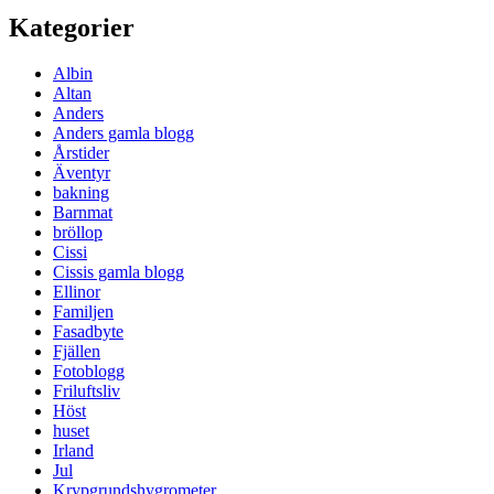
Kategorier
Albin
Altan
Anders
Anders gamla blogg
Årstider
Äventyr
bakning
Barnmat
bröllop
Cissi
Cissis gamla blogg
Ellinor
Familjen
Fasadbyte
Fjällen
Fotoblogg
Friluftsliv
Höst
huset
Irland
Jul
Krypgrundshygrometer