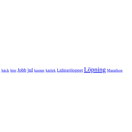
Löpning
e
jul
Jobb
Lidingöloppet
häck
kärlek
Marathon
höst
kusiner