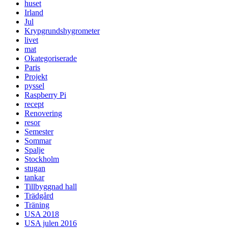
huset
Irland
Jul
Krypgrundshygrometer
livet
mat
Okategoriserade
Paris
Projekt
pyssel
Raspberry Pi
recept
Renovering
resor
Semester
Sommar
Spalje
Stockholm
stugan
tankar
Tillbyggnad hall
Trädgård
Träning
USA 2018
USA julen 2016