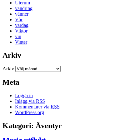
Uterum
vandring
vänner
Vår
vardag
Viktor
vin
Vinter
Arkiv
Arkiv
Meta
Logga in
Inlägg via
RSS
Kommentarer via
RSS
WordPress.org
Kategori: Äventyr