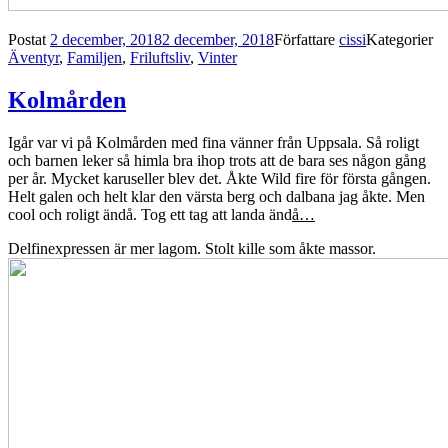
Postat
2 december, 2018
2 december, 2018
Författare
cissi
Kategorier
Äventyr
,
Familjen
,
Friluftsliv
,
Vinter
Kolmården
Igår var vi på Kolmården med fina vänner från Uppsala. Så roligt
och barnen leker så himla bra ihop trots att de bara ses någon gång
per år. Mycket karuseller blev det. Åkte Wild fire för första gången.
Helt galen och helt klar den värsta berg och dalbana jag åkte. Men
cool och roligt ändå. Tog ett tag att landa änd
å…
Delfinexpressen är mer lagom. Stolt kille som åkte massor.