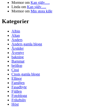
Mormor
om
Kan själv….
Linda
om
Kan själv….
Mormor
om
Min stora kille
Kategorier
Albin
Altan
Anders
Anders gamla blogg
Årstider
Äventyr
bakning
Barnmat
bröllop
Cissi
Cissis gamla blogg
Ellinor
Familjen
Fasadbyte
Fjällen
Fotoblogg
Friluftsliv
Höst