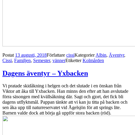
Postat
13 augusti, 2018
Författare
cissi
Kategorier
Albin
,
Äventyr
,
Cissi
,
Familjen
,
Semester
,
vänner
Etiketter
Kolmården
Dagens äventyr – Yxbacken
Vi pratade skidåkning i helgen och det slutade i en önskan från
Viktor att åka till Yxbacken. Han minns den efter att han avslutade
förra säsongen med kvällsåkning där. Sagt och gjort, det fick bli
dagens utflyktsmål. Pappan tänkte att vi kan ju titta på backen och
sen åka upp till naturreservatet vid Ågelsjön för att springs lite.
Barnen valde dock att börja gå uppför stora backen (röd).