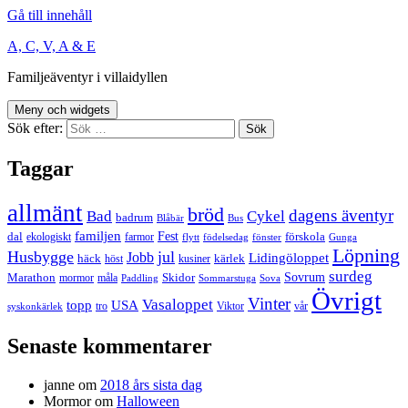
Gå till innehåll
A, C, V, A & E
Familjeäventyr i villaidyllen
Meny och widgets
Sök efter:
Taggar
allmänt
bröd
dagens äventyr
Bad
Cykel
badrum
Blåbär
Bus
familjen
Fest
dal
förskola
ekologiskt
farmor
flytt
födelsedag
fönster
Gunga
Löpning
Husbygge
jul
Jobb
Lidingöloppet
häck
kärlek
höst
kusiner
surdeg
Sovrum
Marathon
Skidor
mormor
måla
Paddling
Sommarstuga
Sova
Övrigt
Vinter
Vasaloppet
topp
USA
tro
Viktor
vår
syskonkärlek
Senaste kommentarer
janne
om
2018 års sista dag
Mormor
om
Halloween