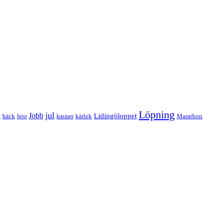
Löpning
e
jul
Jobb
Lidingöloppet
häck
kärlek
Marathon
höst
kusiner