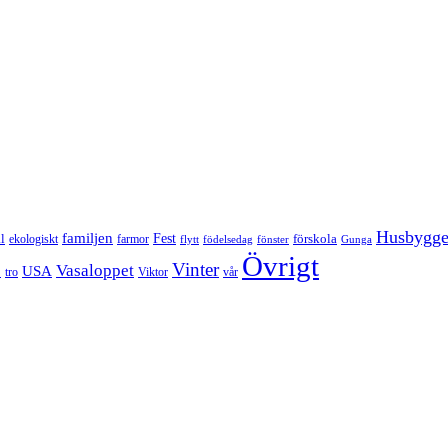
Husbygg
familjen
Fest
l
förskola
ekologiskt
farmor
flytt
födelsedag
fönster
Gunga
Övrigt
Vinter
Vasaloppet
p
USA
tro
Viktor
vår