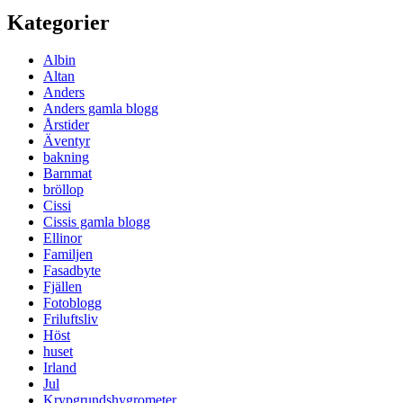
Kategorier
Albin
Altan
Anders
Anders gamla blogg
Årstider
Äventyr
bakning
Barnmat
bröllop
Cissi
Cissis gamla blogg
Ellinor
Familjen
Fasadbyte
Fjällen
Fotoblogg
Friluftsliv
Höst
huset
Irland
Jul
Krypgrundshygrometer