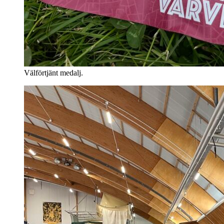
Välförtjänt medalj.