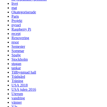
livet
mat
Okategoriserade
Paris
Projekt
pyssel
Raspberry Pi
recept
Renovering
resor
Semester
Sommar
Spalje
Stockholm
stugan
tankar
Tillbyggnad hall
Trädgård
Träning
USA 2018
USA julen 2016
Uterum
vandring
vänner
Vår