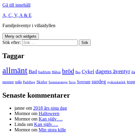
Gå till innehåll
A, C, V, A & E
Familjeäventyr i villaidyllen
Meny och widgets
Sök efter:
Taggar
allmänt
bröd
dagens äventyr
Bad
Cykel
badrum
da
Blåbär
Bus
surdeg
Sovrum
top
Skidor
mormor
måla
Paddling
Sommarstuga
Sova
syskonkärlek
Senaste kommentarer
janne
om
2018 års sista dag
Mormor
om
Halloween
Mormor
om
Kan själv….
Linda
om
Kan själv….
Mormor
om
Min stora kille