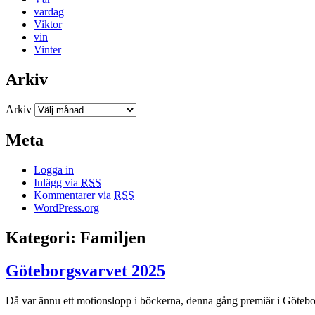
vardag
Viktor
vin
Vinter
Arkiv
Arkiv
Meta
Logga in
Inlägg via
RSS
Kommentarer via
RSS
WordPress.org
Kategori: Familjen
Göteborgsvarvet 2025
Då var ännu ett motionslopp i böckerna, denna gång premiär i Götebo