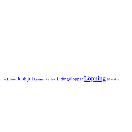
Löpning
e
jul
Jobb
Lidingöloppet
häck
kärlek
Marathon
höst
kusiner