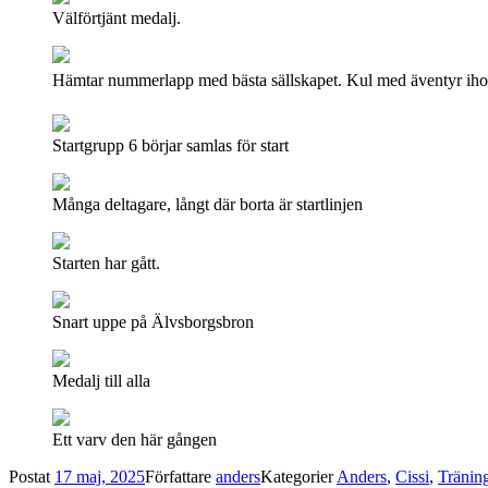
Välförtjänt medalj.
Hämtar nummerlapp med bästa sällskapet. Kul med äventyr ih
Startgrupp 6 börjar samlas för start
Många deltagare, långt där borta är startlinjen
Starten har gått.
Snart uppe på Älvsborgsbron
Medalj till alla
Ett varv den här gången
Postat
17 maj, 2025
Författare
anders
Kategorier
Anders
,
Cissi
,
Tränin