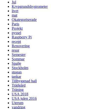
Jul
Krypgrundshygrometer
livet
mat
Okategoriserade
Paris
Projekt
pyssel
Raspberry Pi
recept
Renovering
resor
Semester
Sommar
Spalje
Stockholm
stugan
tankar
Tillbyggnad hall
Trädgård
Träning
USA 2018
USA julen 2016
Uterum
vandring