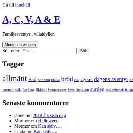
Gå till innehåll
A, C, V, A & E
Familjeäventyr i villaidyllen
Meny och widgets
Sök efter:
Taggar
allmänt
bröd
dagens äventyr
Bad
Cykel
badrum
da
Blåbär
Bus
surdeg
Sovrum
top
Skidor
mormor
måla
Paddling
Sommarstuga
Sova
syskonkärlek
Senaste kommentarer
janne
om
2018 års sista dag
Mormor
om
Halloween
Mormor
om
Kan själv….
Linda
om
Kan själv….