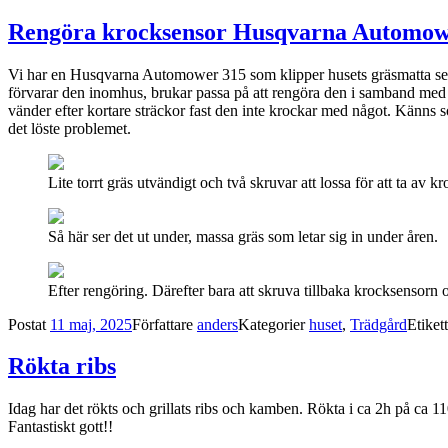
Rengöra krocksensor Husqvarna Automow
Vi har en Husqvarna Automower 315 som klipper husets gräsmatta sedan 
förvarar den inomhus, brukar passa på att rengöra den i samband med att
vänder efter kortare sträckor fast den inte krockar med något. Känns so
det löste problemet.
Lite torrt gräs utvändigt och två skruvar att lossa för att ta av
Så här ser det ut under, massa gräs som letar sig in under åren.
Efter rengöring. Därefter bara att skruva tillbaka krocksensorn
Postat
11 maj, 2025
Författare
anders
Kategorier
huset
,
Trädgård
Etiket
Rökta ribs
Idag har det rökts och grillats ribs och kamben. Rökta i ca 2h på ca 11
Fantastiskt gott!!