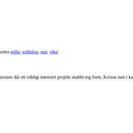
ketter
grilla
,
grillning
,
mat
,
röka
vinen där ett väldigt intensivt projekt snabbt tog form. Krossa isen i ka