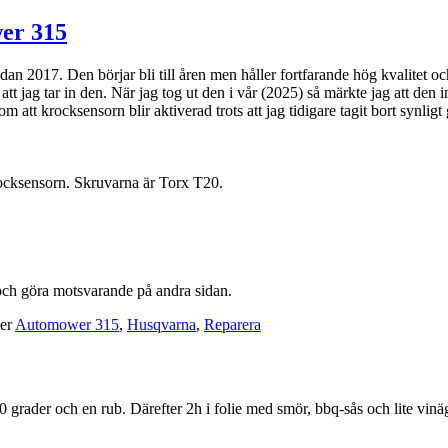
er 315
2017. Den börjar bli till åren men håller fortfarande hög kvalitet och
 jag tar in den. När jag tog ut den i vår (2025) så märkte jag att den i
m att krocksensorn blir aktiverad trots att jag tidigare tagit bort synli
 krocksensorn. Skruvarna är Torx T20.
 och göra motsvarande på andra sidan.
ter
Automower 315
,
Husqvarna
,
Reparera
0 grader och en rub. Därefter 2h i folie med smör, bbq-sås och lite vinäg