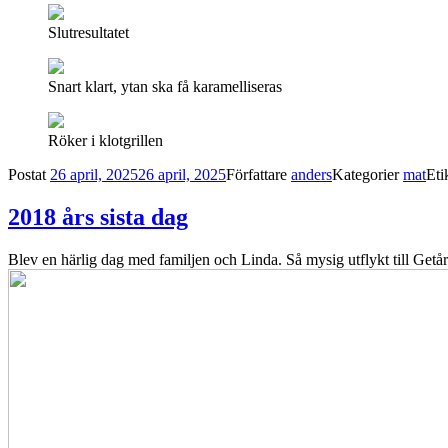
Slutresultatet
Snart klart, ytan ska få karamelliseras
Röker i klotgrillen
Postat
26 april, 2025
26 april, 2025
Författare
anders
Kategorier
mat
Eti
2018 års sista dag
Blev en härlig dag med familjen och Linda. Så mysig utflykt till Getåra