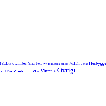
Husbygg
familjen
Fest
l
förskola
ekologiskt
farmor
flytt
födelsedag
fönster
Gunga
Övrigt
Vinter
Vasaloppet
p
USA
tro
Viktor
vår