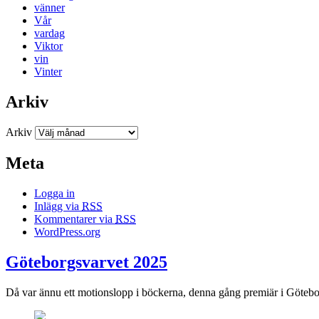
vänner
Vår
vardag
Viktor
vin
Vinter
Arkiv
Arkiv
Meta
Logga in
Inlägg via
RSS
Kommentarer via
RSS
WordPress.org
Göteborgsvarvet 2025
Då var ännu ett motionslopp i böckerna, denna gång premiär i Götebo