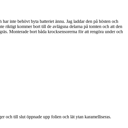
 har inte behövt byta batteriet ännu. Jag laddar den på hösten och
nte riktigt kommer bort till de avlägsna delarna på tomten och att den
gt gräs. Monterade bort båda krocksensorerna för att rengöra under och
er och till slut öppnade upp folien och lät ytan karamelliseras.