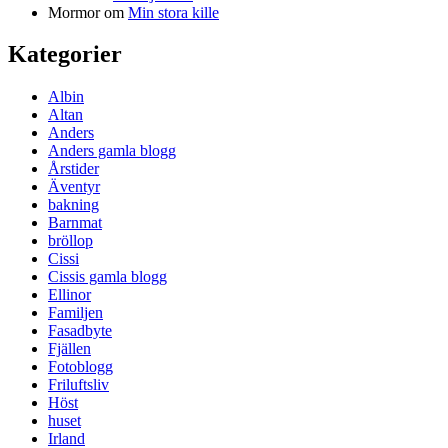
Mormor
om
Min stora kille
Kategorier
Albin
Altan
Anders
Anders gamla blogg
Årstider
Äventyr
bakning
Barnmat
bröllop
Cissi
Cissis gamla blogg
Ellinor
Familjen
Fasadbyte
Fjällen
Fotoblogg
Friluftsliv
Höst
huset
Irland