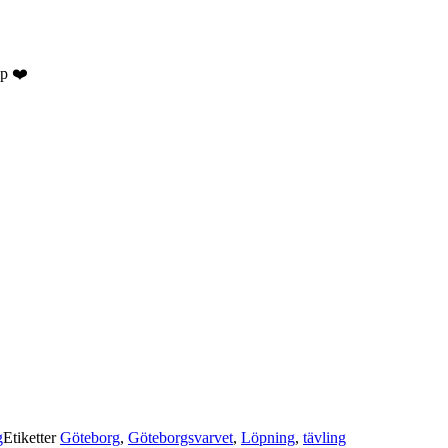
op ❤️
g
Etiketter
Göteborg
,
Göteborgsvarvet
,
Löpning
,
tävling