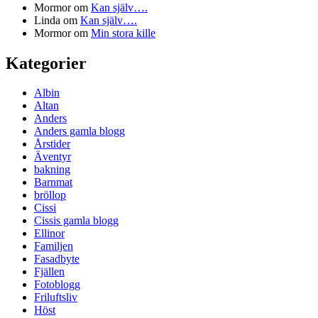
Mormor
om
Kan själv….
Linda
om
Kan själv….
Mormor
om
Min stora kille
Kategorier
Albin
Altan
Anders
Anders gamla blogg
Årstider
Äventyr
bakning
Barnmat
bröllop
Cissi
Cissis gamla blogg
Ellinor
Familjen
Fasadbyte
Fjällen
Fotoblogg
Friluftsliv
Höst