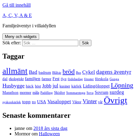
Gå till innehåll
A, C, V, A & E
Familjeäventyr i villaidyllen
Meny och widgets
Sök efter:
Taggar
allmänt
bröd
dagens äventyr
Bad
Cykel
badrum
Blåbär
Bus
familjen
Fest
dal
förskola
ekologiskt
farmor
flytt
födelsedag
fönster
Gunga
Löpning
Husbygge
jul
Jobb
Lidingöloppet
häck
kärlek
höst
kusiner
surdeg
Sovrum
Marathon
Skidor
mormor
måla
Paddling
Sommarstuga
Sova
Övrigt
Vinter
Vasaloppet
topp
USA
tro
Viktor
vår
syskonkärlek
Senaste kommentarer
janne
om
2018 års sista dag
Mormor
om
Halloween