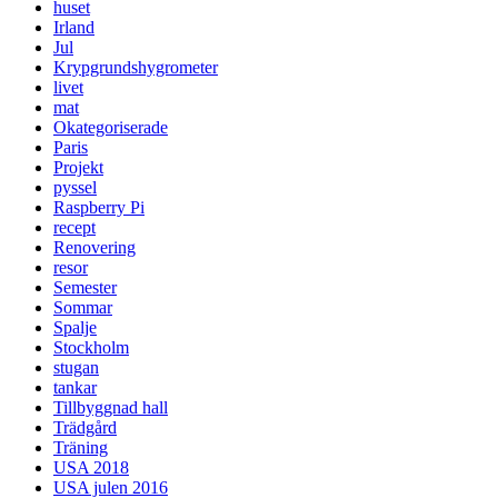
huset
Irland
Jul
Krypgrundshygrometer
livet
mat
Okategoriserade
Paris
Projekt
pyssel
Raspberry Pi
recept
Renovering
resor
Semester
Sommar
Spalje
Stockholm
stugan
tankar
Tillbyggnad hall
Trädgård
Träning
USA 2018
USA julen 2016