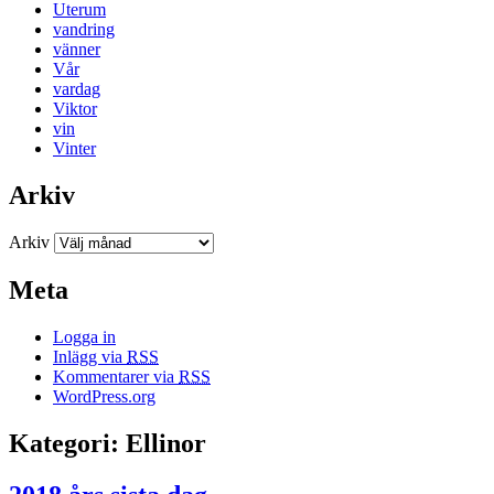
Uterum
vandring
vänner
Vår
vardag
Viktor
vin
Vinter
Arkiv
Arkiv
Meta
Logga in
Inlägg via
RSS
Kommentarer via
RSS
WordPress.org
Kategori: Ellinor