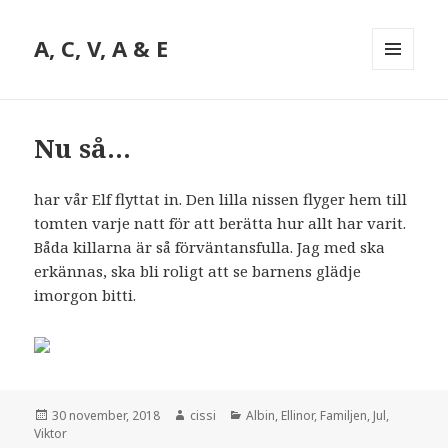
A, C, V, A & E
MENY
OCH
WIDGETS
Nu så…
har vår Elf flyttat in. Den lilla nissen flyger hem till
tomten varje natt för att berätta hur allt har varit.
Båda killarna är så förväntansfulla. Jag med ska
erkännas, ska bli roligt att se barnens glädje
imorgon bitti.
Postat
30 november, 2018
Författare
cissi
Kategorier
Albin
,
Ellinor
,
Familjen
,
Jul
,
Viktor