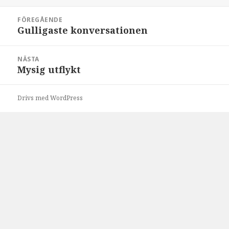
Inläggsnavigering
FÖREGÅENDE
Gulligaste konversationen
Föregående
inlägg:
NÄSTA
Mysig utflykt
Nästa
inlägg:
Drivs med WordPress