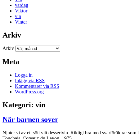
vardag
Viktor
vin
Vinter
Arkiv
Arkiv
Meta
Logga in
Inlägg via
RSS
Kommentarer via
RSS
WordPress.org
Kategori: vin
När barnen sover
Njuter vi av ett sött vitt dessertvin. Riktigt bra med svärföräldrar som h
Touchais, Coteaux du Layon, 1975.