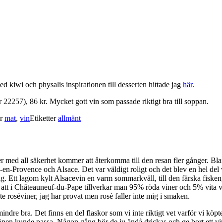
kiwi och physalis inspirationen till desserten hittade jag
här
.
 22257), 86 kr. Mycket gott vin som passade riktigt bra till soppan.
er
mat
,
vin
Etiketter
allmänt
med all säkerhet kommer att återkomma till den resan fler gånger. Bland
en-Provence och Alsace. Det var väldigt roligt och det blev en hel del
g. Ett lagom kylt Alsacevin en varm sommarkväll, till den färska fisken,
tt i Châteauneuf-du-Pape tillverkar man 95% röda viner och 5% vita vine
te roséviner, jag har provat men rosé faller inte mig i smaken.
indre bra. Det finns en del flaskor som vi inte riktigt vet varför vi kö
köpen kunde passa. Någon gång bör de ju ändå drickas och ge bort ett vin 