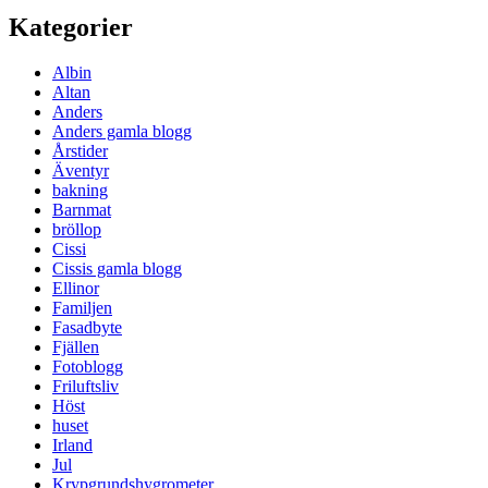
Kategorier
Albin
Altan
Anders
Anders gamla blogg
Årstider
Äventyr
bakning
Barnmat
bröllop
Cissi
Cissis gamla blogg
Ellinor
Familjen
Fasadbyte
Fjällen
Fotoblogg
Friluftsliv
Höst
huset
Irland
Jul
Krypgrundshygrometer