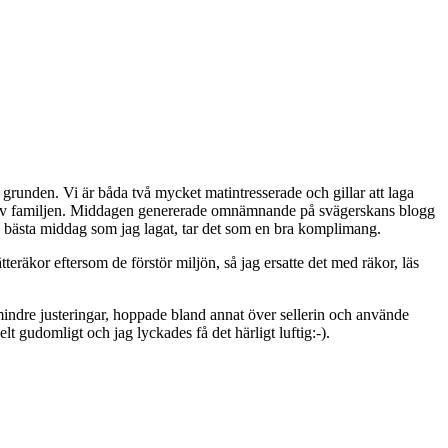
grunden. Vi är båda två mycket matintresserade och gillar att laga
n av familjen. Middagen genererade omnämnande på svägerskans blogg
en bästa middag som jag lagat, tar det som en bra komplimang.
eräkor eftersom de förstör miljön, så jag ersatte det med räkor, läs
mindre justeringar, hoppade bland annat över sellerin och använde
t gudomligt och jag lyckades få det härligt luftig:-).