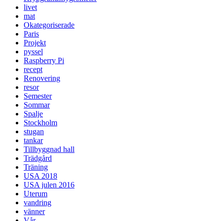
livet
mat
Okategoriserade
Paris
Projekt
pyssel
Raspberry Pi
recept
Renovering
resor
Semester
Sommar
Spalje
Stockholm
stugan
tankar
Tillbyggnad hall
Trädgård
Träning
USA 2018
USA julen 2016
Uterum
vandring
vänner
Vår