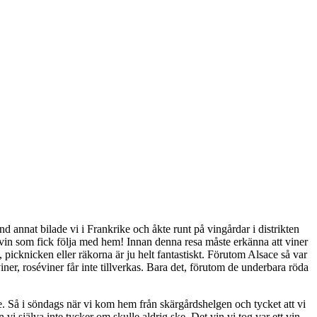
 annat bilade vi i Frankrike och åkte runt på vingårdar i distrikten
 vin som fick följa med hem! Innan denna resa måste erkänna att viner
 picknicken eller räkorna är ju helt fantastiskt. Förutom Alsace så var
r, roséviner får inte tillverkas. Bara det, förutom de underbara röda
pte. Så i söndags när vi kom hem från skärgårdshelgen och tycket att vi
vi själva inte tycker om skulle aldrig ske. Det vin vi tog var ett vin