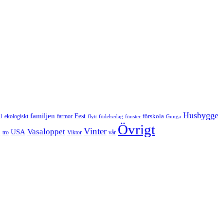
Husbygg
familjen
Fest
l
förskola
ekologiskt
farmor
flytt
födelsedag
fönster
Gunga
Övrigt
Vinter
Vasaloppet
p
USA
tro
Viktor
vår