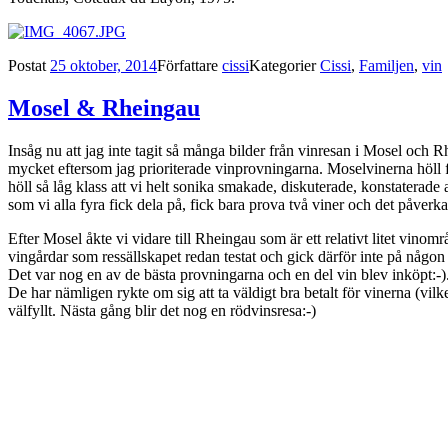
Postat
25 oktober, 2014
Författare
cissi
Kategorier
Cissi
,
Familjen
,
vin
Mosel & Rheingau
Insåg nu att jag inte tagit så många bilder från vinresan i Mosel och R
mycket eftersom jag prioriterade vinprovningarna. Moselvinerna höll fö
höll så låg klass att vi helt sonika smakade, diskuterade, konstaterade 
som vi alla fyra fick dela på, fick bara prova två viner och det påverkar
Efter Mosel åkte vi vidare till Rheingau som är ett relativt litet vinom
vingårdar som ressällskapet redan testat och gick därför inte på någon 
Det var nog en av de bästa provningarna och en del vin blev inköpt:-).
De har nämligen rykte om sig att ta väldigt bra betalt för vinerna (vilk
välfyllt. Nästa gång blir det nog en rödvinsresa:-)