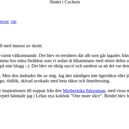
Slottet i Cochem
resor
,
vin
ll med massor av skratt.
armt välkomnande. Det blev en trerätters där allt som går lagades från 
hemma hos mina föräldrar som vi sedan åt tillsammans med större dele
 på min blogg :-). Det blev en riktig succé och sambon sa att det var d
n den ändrades lite av mig. Jag äter nämligen inte tigerräkor eller jätt
ngo, rödlök, skivad avokado med heta räkor och limedressing.
inspirationen till soppan från den
Morbergska fisksoppan
, med vissa 
eceptet hämtade jag i Lelias nya kokbok ”One more slice”. Brödet blev hel