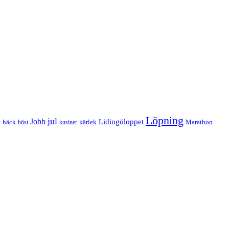
Löpning
e
jul
Jobb
Lidingöloppet
häck
kärlek
Marathon
höst
kusiner