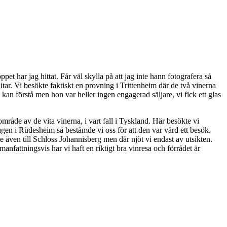
et har jag hittat. Får väl skylla på att jag inte hann fotografera så
tar. Vi besökte faktiskt en provning i Trittenheim där de två vinerna
 kan förstå men hon var heller ingen engagerad säljare, vi fick ett glas
område av de vita vinerna, i vart fall i Tyskland. Här besökte vi
dagen i Rüdesheim så bestämde vi oss för att den var värd ett besök.
e även till Schloss Johannisberg men där njöt vi endast av utsikten.
anfattningsvis har vi haft en riktigt bra vinresa och förrådet är