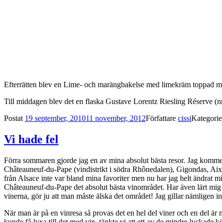
Efterrätten blev en Lime- och marängbakelse med limekräm toppad med 
Till middagen blev det en flaska
Gustave Lorentz
Riesling Réserve
(nr
Postat
19 september, 2010
11 november, 2012
Författare
cissi
Kategori
Vi hade fel
Förra sommaren gjorde jag en av mina absolut bästa resor. Jag kommer 
Châteauneuf-du-Pape (vindistrikt i södra Rhônedalen), Gigondas, Aix-
från Alsace inte var bland mina favoriter men nu har jag helt ändrat mi
Châteauneuf-du-Pape det absolut bästa vinområdet. Har även lärt mig a
vinerna, gör ju att man måste älska det området! Jag gillar nämligen in
När man är på en vinresa så provas det en hel del viner och en del är m
kunde få lyxa till det med vin, tänkte vi att ett av de mindre lyckade 