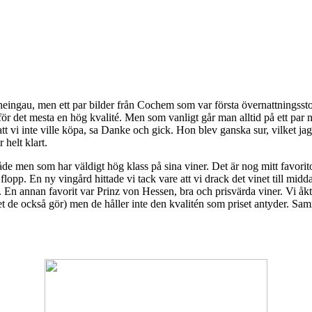
heingau, men ett par bilder från Cochem som var första övernattningsstopp
r det mesta en hög kvalité. Men som vanligt går man alltid på ett par ni
att vi inte ville köpa, sa Danke och gick. Hon blev ganska sur, vilket jag
 helt klart.
råde men som har väldigt hög klass på sina viner. Det är nog mitt favorit
flopp. En ny vingård hittade vi tack vare att vi drack det vinet till mid
 En annan favorit var Prinz von Hessen, bra och prisvärda viner. Vi åkt
et de också gör) men de håller inte den kvalitén som priset antyder. Samm