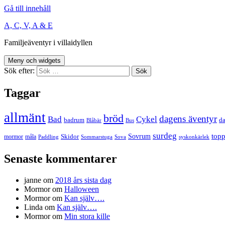
Gå till innehåll
A, C, V, A & E
Familjeäventyr i villaidyllen
Meny och widgets
Sök efter:
Taggar
allmänt
bröd
dagens äventyr
Bad
Cykel
badrum
da
Blåbär
Bus
surdeg
Sovrum
top
Skidor
mormor
måla
Paddling
Sommarstuga
Sova
syskonkärlek
Senaste kommentarer
janne
om
2018 års sista dag
Mormor
om
Halloween
Mormor
om
Kan själv….
Linda
om
Kan själv….
Mormor
om
Min stora kille