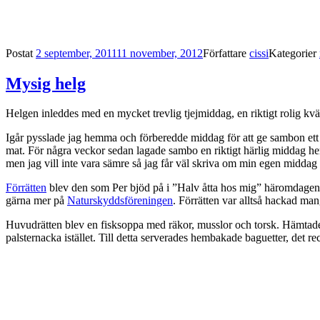
Postat
2 september, 2011
11 november, 2012
Författare
cissi
Kategorier
Mysig helg
Helgen inleddes med en mycket trevlig tjejmiddag, en riktigt rolig kvä
Igår pysslade jag hemma och förberedde middag för att ge sambon ett v
mat. För några veckor sedan lagade sambo en riktigt härlig middag 
men jag vill inte vara sämre så jag får väl skriva om min egen middag
Förrätten
blev den som Per bjöd på i ”Halv åtta hos mig” häromdagen. Me
gärna mer på
Naturskyddsföreningen
. Förrätten var alltså hackad ma
Huvudrätten blev en fisksoppa med räkor, musslor och torsk. Hämtade 
palsternacka istället. Till detta serverades hembakade baguetter, det r