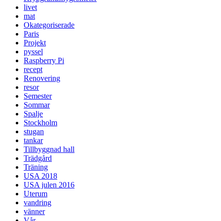
livet
mat
Okategoriserade
Paris
Projekt
pyssel
Raspberry Pi
recept
Renovering
resor
Semester
Sommar
Spalje
Stockholm
stugan
tankar
Tillbyggnad hall
Trädgård
Träning
USA 2018
USA julen 2016
Uterum
vandring
vänner
Vår