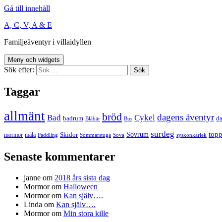
Gå till innehåll
A, C, V, A & E
Familjeäventyr i villaidyllen
Meny och widgets
Sök efter:
Taggar
allmänt
bröd
dagens äventyr
Bad
Cykel
badrum
da
Blåbär
Bus
surdeg
Sovrum
top
Skidor
mormor
måla
Paddling
Sommarstuga
Sova
syskonkärlek
Senaste kommentarer
janne
om
2018 års sista dag
Mormor
om
Halloween
Mormor
om
Kan själv….
Linda
om
Kan själv….
Mormor
om
Min stora kille