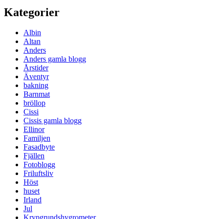
Kategorier
Albin
Altan
Anders
Anders gamla blogg
Årstider
Äventyr
bakning
Barnmat
bröllop
Cissi
Cissis gamla blogg
Ellinor
Familjen
Fasadbyte
Fjällen
Fotoblogg
Friluftsliv
Höst
huset
Irland
Jul
Krypgrundshygrometer