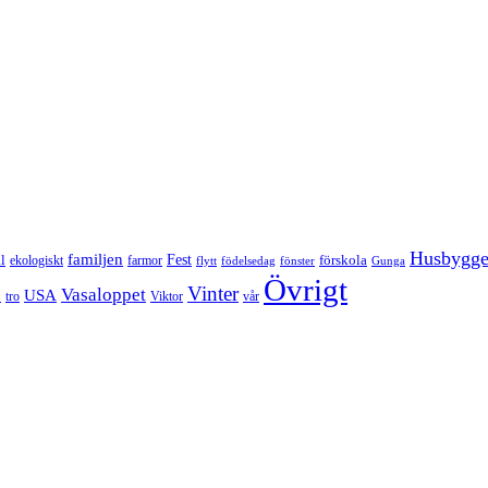
Husbygg
familjen
Fest
l
förskola
ekologiskt
farmor
flytt
födelsedag
fönster
Gunga
Övrigt
Vinter
Vasaloppet
p
USA
tro
Viktor
vår