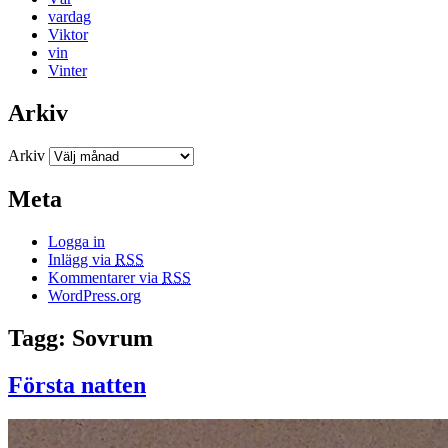
vardag
Viktor
vin
Vinter
Arkiv
Arkiv
Meta
Logga in
Inlägg via
RSS
Kommentarer via
RSS
WordPress.org
Tagg: Sovrum
Första natten