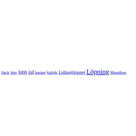
Löpning
e
jul
Jobb
Lidingöloppet
häck
kärlek
Marathon
höst
kusiner