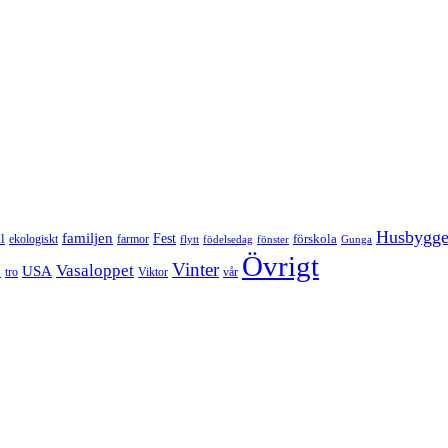
Husbygg
familjen
Fest
l
förskola
ekologiskt
farmor
flytt
födelsedag
fönster
Gunga
Övrigt
Vinter
Vasaloppet
p
USA
tro
Viktor
vår