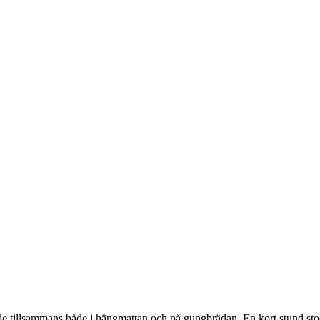
e tillsammans både i hängmattan och på gungbrädan. En kort stund stod