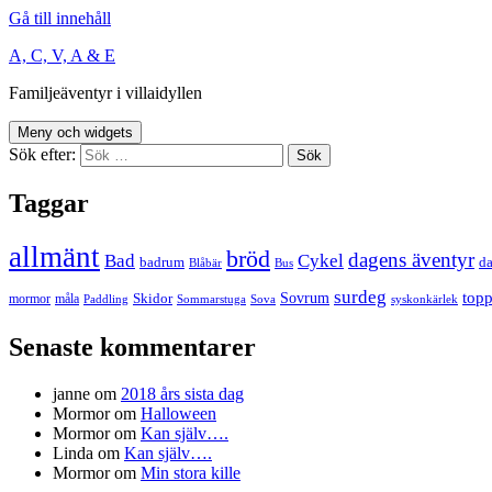
Gå till innehåll
A, C, V, A & E
Familjeäventyr i villaidyllen
Meny och widgets
Sök efter:
Taggar
allmänt
bröd
dagens äventyr
Bad
Cykel
badrum
da
Blåbär
Bus
surdeg
Sovrum
top
Skidor
mormor
måla
Paddling
Sommarstuga
Sova
syskonkärlek
Senaste kommentarer
janne
om
2018 års sista dag
Mormor
om
Halloween
Mormor
om
Kan själv….
Linda
om
Kan själv….
Mormor
om
Min stora kille