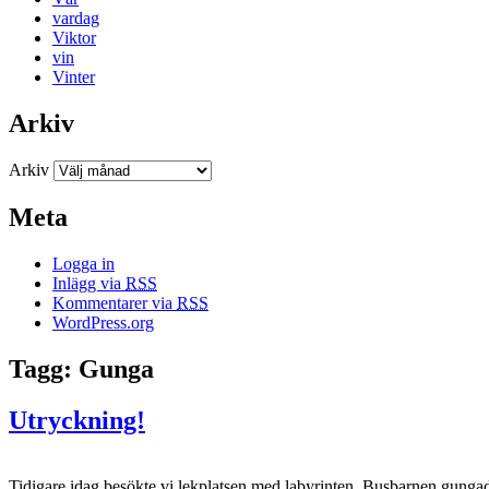
vardag
Viktor
vin
Vinter
Arkiv
Arkiv
Meta
Logga in
Inlägg via
RSS
Kommentarer via
RSS
WordPress.org
Tagg: Gunga
Utryckning!
Tidigare idag besökte vi lekplatsen med labyrinten. Busbarnen gungad