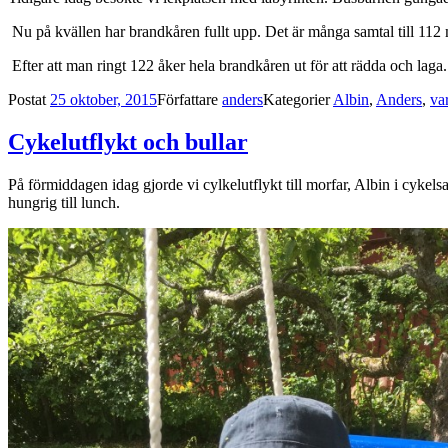
Nu på kvällen har brandkåren fullt upp. Det är många samtal till 112
Efter att man ringt 122 åker hela brandkåren ut för att rädda och laga
Postat
25 oktober, 2015
Författare
anders
Kategorier
Albin
,
Anders
,
va
Cykelutflykt och bullar
På förmiddagen idag gjorde vi cylkelutflykt till morfar, Albin i cykel
hungrig till lunch.