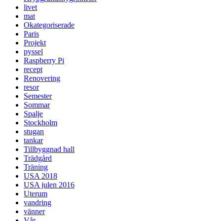
livet
mat
Okategoriserade
Paris
Projekt
pyssel
Raspberry Pi
recept
Renovering
resor
Semester
Sommar
Spalje
Stockholm
stugan
tankar
Tillbyggnad hall
Trädgård
Träning
USA 2018
USA julen 2016
Uterum
vandring
vänner
Vår