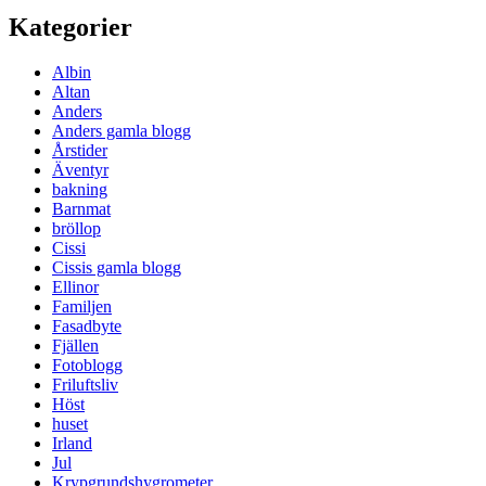
Kategorier
Albin
Altan
Anders
Anders gamla blogg
Årstider
Äventyr
bakning
Barnmat
bröllop
Cissi
Cissis gamla blogg
Ellinor
Familjen
Fasadbyte
Fjällen
Fotoblogg
Friluftsliv
Höst
huset
Irland
Jul
Krypgrundshygrometer