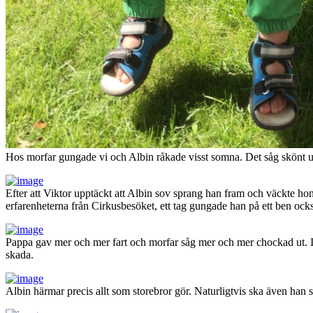
Hos morfar gungade vi och Albin råkade visst somna. Det såg skönt u
Efter att Viktor upptäckt att Albin sov sprang han fram och väckte ho
erfarenheterna från Cirkusbesöket, ett tag gungade han på ett ben ock
Pappa gav mer och mer fart och morfar såg mer och mer chockad ut. Inga
skada.
Albin härmar precis allt som storebror gör. Naturligtvis ska även han 