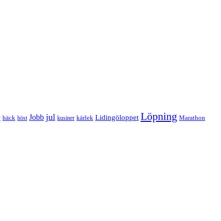
Löpning
e
jul
Jobb
Lidingöloppet
häck
kärlek
Marathon
höst
kusiner