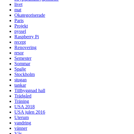
livet
mat
Okategoriserade
Paris
Projekt
pyssel
Raspberry Pi
recept
Renovering
resor
Semester
Sommar
Spalje
Stockholm
stugan
tankar
Tillbyggnad hall
Trädgård
Träning
USA 2018
USA julen 2016
Uterum
vandring
vänner
Vår