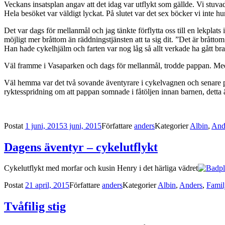
Veckans insatsplan angav att det idag var utflykt som gällde. Vi stuva
Hela besöket var väldigt lyckat. På slutet var det sex böcker vi inte hu
Det var dags för mellanmål och jag tänkte förflytta oss till en lekpla
möjligt mer bråttom än räddningstjänsten att ta sig dit. ”Det är brått
Han hade cykelhjälm och farten var nog låg så allt verkade ha gått bra
Väl framme i Vasaparken och dags för mellanmål, trodde pappan. Med en 
Väl hemma var det två sovande äventyrare i cykelvagnen och senare 
ryktesspridning om att pappan somnade i fåtöljen innan barnen, detta ä
Postat
1 juni, 2015
3 juni, 2015
Författare
anders
Kategorier
Albin
,
And
Dagens äventyr – cykelutflykt
Cykelutflykt med morfar och kusin Henry i det härliga vädret
Postat
21 april, 2015
Författare
anders
Kategorier
Albin
,
Anders
,
Famil
Tvåfilig stig