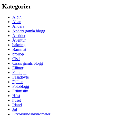
Kategorier
Albin
Altan
Anders
Anders gamla blogg
Årstider
Äventyr
bakning
Barnmat
bröllop
Cissi
Cissis gamla blogg
Ellinor
Familjen
Fasadbyte
Fjällen
Fotoblogg
Friluftsliv
Höst
huset
Irland
Jul
Krypgrundshygrometer