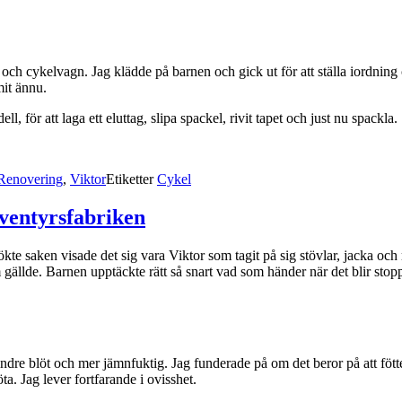
h cykelvagn. Jag klädde på barnen och gick ut för att ställa iordning c
mit ännu.
 för att laga ett eluttag, slipa spackel, rivit tapet och just nu spackla.
Renovering
,
Viktor
Etiketter
Cykel
äventyrsfabriken
ökte saken visade det sig vara Viktor som tagit på sig stövlar, jacka oc
 gällde. Barnen upptäckte rätt så snart vad som händer när det blir stop
 mindre blöt och mer jämnfuktig. Jag funderade på om det beror på att fö
öta. Jag lever fortfarande i ovisshet.