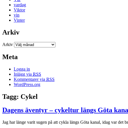
vardag
Viktor
vin
Vinter
Arkiv
Arkiv
Meta
Logga in
Inlägg via
RSS
Kommentarer via
RSS
WordPress.org
Tagg: Cykel
Dagens äventyr – cykeltur längs Göta kana
Jag har länge varit sugen på att cykla längs Göta kanal, idag var det