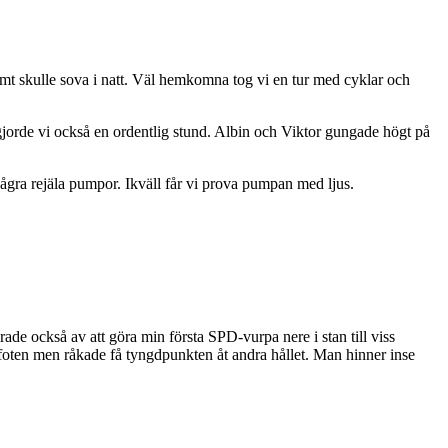
 skulle sova i natt. Väl hemkomna tog vi en tur med cyklar och
gjorde vi också en ordentlig stund. Albin och Viktor gungade högt på
några rejäla pumpor. Ikväll får vi prova pumpan med ljus.
arade också av att göra min första SPD-vurpa nere i stan till viss
 foten men råkade få tyngdpunkten åt andra hållet. Man hinner inse