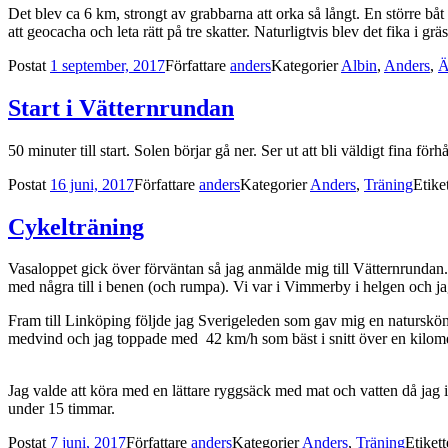
Det blev ca 6 km, strongt av grabbarna att orka så långt. En större b
att geocacha och leta rätt på tre skatter. Naturligtvis blev det fika i gr
Postat
1 september, 2017
Författare
anders
Kategorier
Albin
,
Anders
,
Ä
Start i Vätternrundan
50 minuter till start. Solen börjar gå ner. Ser ut att bli väldigt fina f
Postat
16 juni, 2017
Författare
anders
Kategorier
Anders
,
Träning
Etike
Cykelträning
Vasaloppet gick över förväntan så jag anmälde mig till Vätternrundan. A
med några till i benen (och rumpa). Vi var i Vimmerby i helgen och ja
Fram till Linköping följde jag Sverigeleden som gav mig en naturskön 
medvind och jag toppade med 42 km/h som bäst i snitt över en kilome
Jag valde att köra med en lättare ryggsäck med mat och vatten då jag 
under 15 timmar.
Postat
7 juni, 2017
Författare
anders
Kategorier
Anders
,
Träning
Etiket