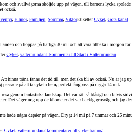
åt kom och svallvågorna sköljde upp på vägen, till barnens lycka spola
äset också.
ventyr
,
Ellinor
,
Familjen
,
Sommar
,
Viktor
Etiketter
Cykel
,
Göta kanal
örhållanden och hoppas på härliga 30 mil och att vara tillbaka i morgon för
tter
Cykel
,
vätternrundan
1 kommentar
till Start i Vätternrundan
tt hinna träna fanns det tid till, men det ska bli av också. Nu är jag up
g passade på att ta cykeln hem, perfekt långpass på dryga 14 mil.
resa genom fantastiska landskap. Det var rätt så blåsigt och bitvis sid
ter. Det väger nog upp de kilometer det var backig grusväg och jag de
inte hade några depåer på vägen. Drygt 14 mil på 7 timmar och 25 minute
ter
Cykel
,
vätternrundan
2 kommentarer
till Cykelträning