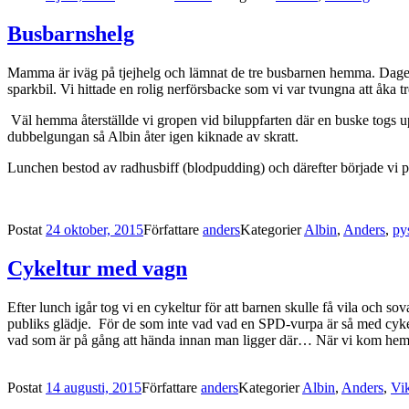
Busbarnshelg
Mamma är iväg på tjejhelg och lämnat de tre busbarnen hemma. Dagen
sparkbil. Vi hittade en rolig nerförsbacke som vi var tvungna att åka t
Väl hemma återställde vi gropen vid biluppfarten där en buske togs u
dubbelgungan så Albin åter igen kiknade av skratt.
Lunchen bestod av radhusbiff (blodpudding) och därefter började vi py
Postat
24 oktober, 2015
Författare
anders
Kategorier
Albin
,
Anders
,
py
Cykeltur med vagn
Efter lunch igår tog vi en cykeltur för att barnen skulle få vila och so
publiks glädje. För de som inte vad vad en SPD-vurpa är så med cykels
vad som är på gång att hända innan man ligger där… När vi kom hem ble
Postat
14 augusti, 2015
Författare
anders
Kategorier
Albin
,
Anders
,
Vik