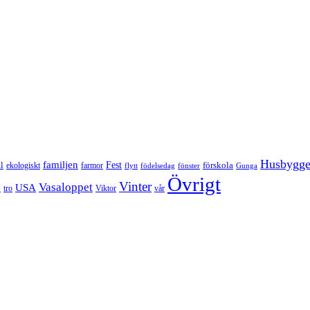
Husbygg
familjen
Fest
l
förskola
ekologiskt
farmor
flytt
födelsedag
fönster
Gunga
Övrigt
Vinter
Vasaloppet
p
USA
tro
Viktor
vår