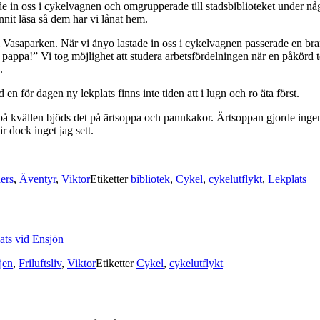
de in oss i cykelvagnen och omgrupperade till stadsbiblioteket under någ
nnit läsa så dem har vi lånat hem.
ts i Vasaparken. När vi ånyo lastade in oss i cykelvagnen passerade en b
om pappa!” Vi tog möjlighet att studera arbetsfördelningen när en påkör
.
för dagen ny lekplats finns inte tiden att i lugn och ro äta först.
på kvällen bjöds det på ärtsoppa och pannkakor. Ärtsoppan gjorde inge
r dock inget jag sett.
ers
,
Äventyr
,
Viktor
Etiketter
bibliotek
,
Cykel
,
cykelutflykt
,
Lekplats
jen
,
Friluftsliv
,
Viktor
Etiketter
Cykel
,
cykelutflykt