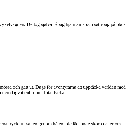
ykelvagnen. De tog själva på sig hjälmarna och satte sig på plats
h mössa och gått ut. Dags för äventyrarna att upptäcka världen med
p i en dagvattenbrunn. Total lycka!
tterna tryckt ut vatten genom hålen i de läckande skorna eller om