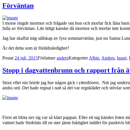
Förväntan
I morse ringde mormor och frågade om hon och morfar fick låna barn oc
fulla av förväntan. Lite tidigt kanske då mormor och morfar inte kom
Jag har skaffat mig sällskap av fyra sommarvärdar, just nu Sanna Lundell,
Är det detta som är föräldraledighet?
Postat
24 juli, 2015
Författare
anders
Kategorier
Albin
,
Anders
,
huset
,
Stopp i dagvattenbrunn och rapport från 
Strax efter nio hörde jag hur någon gick i ytterdörren. När jag unders
andra ord. Det hade regnat i natt så det var regnkläder och stövlar som
Först att blöta ner sig var så klart pappan. Efter ett tag kändes foten
vattnet hade fördelats till en mer jämn fuktighet istället för punktvis bl