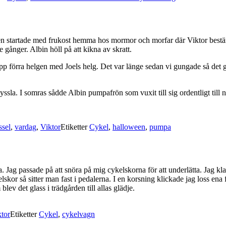
 startade med frukost hemma hos mormor och morfar där Viktor bestämt
re gånger. Albin höll på att kikna av skratt.
pp förra helgen med Joels helg. Det var länge sedan vi gungade så det 
ssla. I somras sådde Albin pumpafrön som vuxit till sig ordentligt till 
ssel
,
vardag
,
Viktor
Etiketter
Cykel
,
halloween
,
pumpa
va. Jag passade på att snöra på mig cykelskorna för att underlätta. Jag kl
kor så sitter man fast i pedalerna. I en korsning klickade jag loss ena
v det glass i trädgården till allas glädje.
tor
Etiketter
Cykel
,
cykelvagn