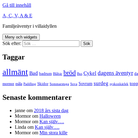
Gå till innehåll
A, C, V, A & E
Familjeäventyr i villaidyllen
Meny och widgets
Sök efter:
Taggar
allmänt
bröd
dagens äventyr
Bad
Cykel
badrum
da
Blåbär
Bus
surdeg
Sovrum
top
Skidor
mormor
måla
Paddling
Sommarstuga
Sova
syskonkärlek
Senaste kommentarer
janne
om
2018 års sista dag
Mormor
om
Halloween
Mormor
om
Kan själv….
Linda
om
Kan själv….
Mormor
om
Min stora kille