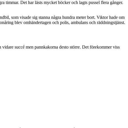
ra timmar. Det har lästs mycket böcker och lagts pussel flera gånger.
randbil, som visade sig stanna några hundra meter bort. Viktor hade om
d tonåring blev omhändertagen och polis, ambulans och räddningstjänst.
n vidare succé men pannkakorna desto större. Det förekommer viss