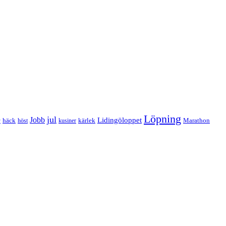
Löpning
e
jul
Jobb
Lidingöloppet
häck
kärlek
Marathon
höst
kusiner