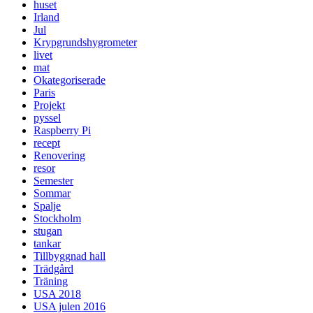
huset
Irland
Jul
Krypgrundshygrometer
livet
mat
Okategoriserade
Paris
Projekt
pyssel
Raspberry Pi
recept
Renovering
resor
Semester
Sommar
Spalje
Stockholm
stugan
tankar
Tillbyggnad hall
Trädgård
Träning
USA 2018
USA julen 2016