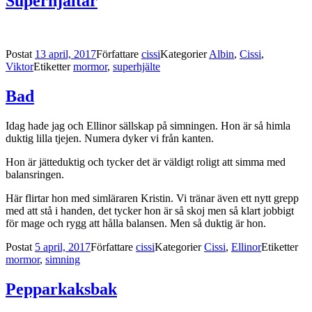
Superhjältar
Postat
13 april, 2017
Författare
cissi
Kategorier
Albin
,
Cissi
,
Viktor
Etiketter
mormor
,
superhjälte
Bad
Idag hade jag och Ellinor sällskap på simningen. Hon är så himla
duktig lilla tjejen. Numera dyker vi från kanten.
Hon är jätteduktig och tycker det är väldigt roligt att simma med
balansringen.
Här flirtar hon med simläraren Kristin.
Vi tränar även ett nytt grepp
med att stå i handen, det tycker hon är så skoj men så klart jobbigt
för mage och rygg att hålla balansen. Men så duktig är hon.
Postat
5 april, 2017
Författare
cissi
Kategorier
Cissi
,
Ellinor
Etiketter
mormor
,
simning
Pepparkaksbak