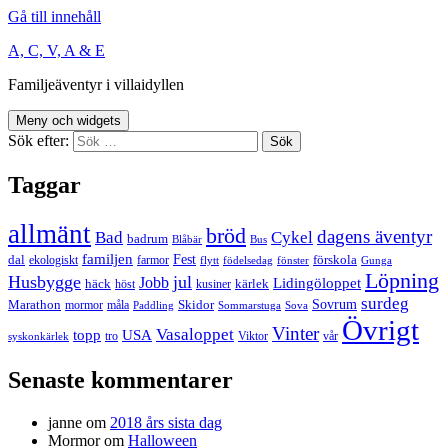
Gå till innehåll
A, C, V, A & E
Familjeäventyr i villaidyllen
Meny och widgets
Sök efter:
Taggar
allmänt
bröd
dagens äventyr
Bad
Cykel
badrum
Blåbär
Bus
familjen
Fest
dal
förskola
ekologiskt
farmor
flytt
födelsedag
fönster
Gunga
Löpning
Husbygge
jul
Jobb
Lidingöloppet
häck
kärlek
höst
kusiner
surdeg
Sovrum
Marathon
Skidor
mormor
måla
Paddling
Sommarstuga
Sova
Övrigt
Vinter
Vasaloppet
topp
USA
tro
Viktor
vår
syskonkärlek
Senaste kommentarer
janne
om
2018 års sista dag
Mormor
om
Halloween