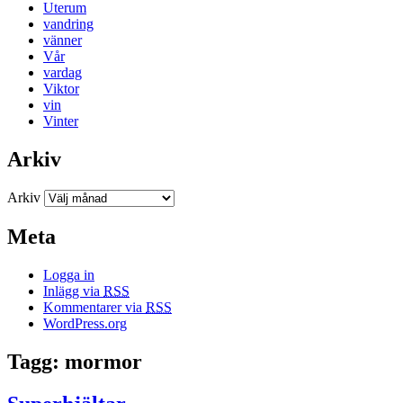
Uterum
vandring
vänner
Vår
vardag
Viktor
vin
Vinter
Arkiv
Arkiv
Meta
Logga in
Inlägg via
RSS
Kommentarer via
RSS
WordPress.org
Tagg: mormor