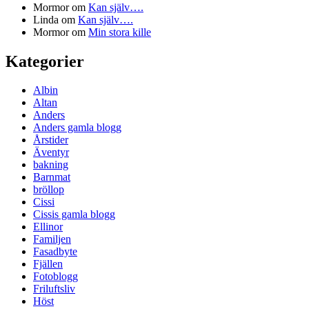
Mormor
om
Kan själv….
Linda
om
Kan själv….
Mormor
om
Min stora kille
Kategorier
Albin
Altan
Anders
Anders gamla blogg
Årstider
Äventyr
bakning
Barnmat
bröllop
Cissi
Cissis gamla blogg
Ellinor
Familjen
Fasadbyte
Fjällen
Fotoblogg
Friluftsliv
Höst