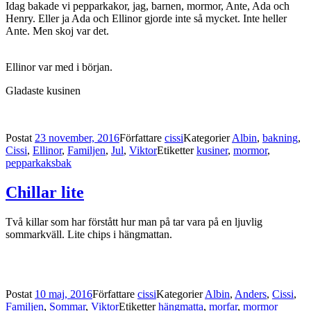
Idag bakade vi pepparkakor, jag, barnen, mormor, Ante, Ada och
Henry. Eller ja Ada och Ellinor gjorde inte så mycket. Inte heller
Ante. Men skoj var det.
Ellinor var med i början.
Gladaste kusinen
Postat
23 november, 2016
Författare
cissi
Kategorier
Albin
,
bakning
,
Cissi
,
Ellinor
,
Familjen
,
Jul
,
Viktor
Etiketter
kusiner
,
mormor
,
pepparkaksbak
Chillar lite
Två killar som har förstått hur man på tar vara på en ljuvlig
sommarkväll. Lite chips i hängmattan.
Postat
10 maj, 2016
Författare
cissi
Kategorier
Albin
,
Anders
,
Cissi
,
Familjen
,
Sommar
,
Viktor
Etiketter
hängmatta
,
morfar
,
mormor