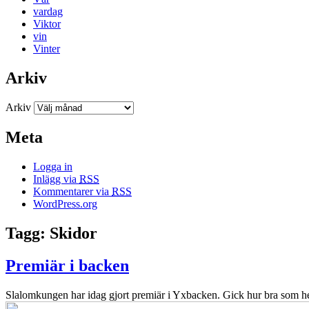
vardag
Viktor
vin
Vinter
Arkiv
Arkiv
Meta
Logga in
Inlägg via
RSS
Kommentarer via
RSS
WordPress.org
Tagg: Skidor
Premiär i backen
Slalomkungen har idag gjort premiär i Yxbacken. Gick hur bra som hels