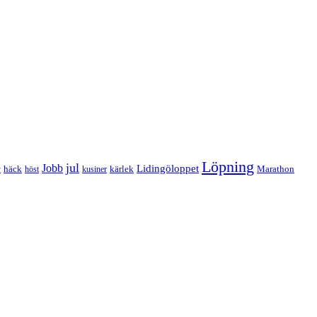
Löpning
e
jul
Jobb
Lidingöloppet
häck
kärlek
Marathon
höst
kusiner