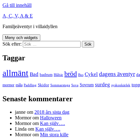
Gå till innehåll
A, C, V, A & E
Familjeäventyr i villaidyllen
Meny och widgets
Sök efter:
Taggar
allmänt
bröd
dagens äventyr
Bad
Cykel
badrum
da
Blåbär
Bus
surdeg
Sovrum
top
Skidor
mormor
måla
Paddling
Sommarstuga
Sova
syskonkärlek
Senaste kommentarer
janne
om
2018 års sista dag
Mormor
om
Halloween
Mormor
om
Kan själv….
Linda
om
Kan själv….
Mormor
om
Min stora kille