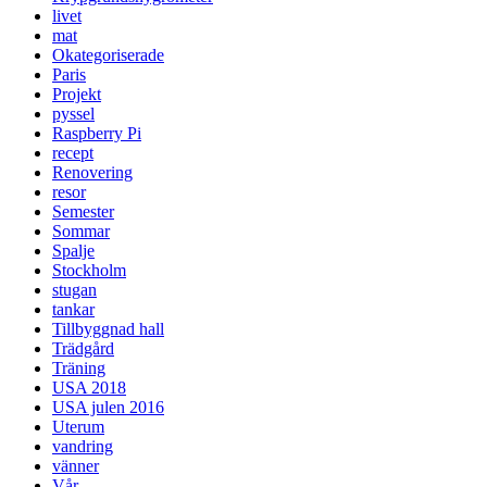
livet
mat
Okategoriserade
Paris
Projekt
pyssel
Raspberry Pi
recept
Renovering
resor
Semester
Sommar
Spalje
Stockholm
stugan
tankar
Tillbyggnad hall
Trädgård
Träning
USA 2018
USA julen 2016
Uterum
vandring
vänner
Vår