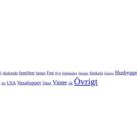
Husbygg
familjen
Fest
l
förskola
ekologiskt
farmor
flytt
födelsedag
fönster
Gunga
Övrigt
Vinter
Vasaloppet
p
USA
tro
Viktor
vår