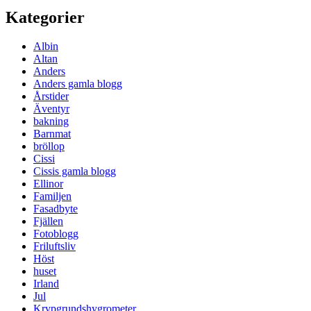
Kategorier
Albin
Altan
Anders
Anders gamla blogg
Årstider
Äventyr
bakning
Barnmat
bröllop
Cissi
Cissis gamla blogg
Ellinor
Familjen
Fasadbyte
Fjällen
Fotoblogg
Friluftsliv
Höst
huset
Irland
Jul
Krypgrundshygrometer