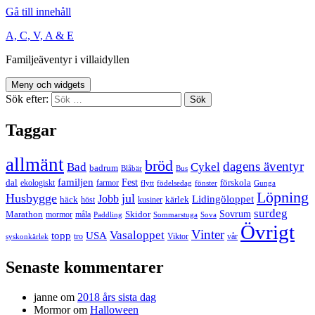
Gå till innehåll
A, C, V, A & E
Familjeäventyr i villaidyllen
Meny och widgets
Sök efter:
Taggar
allmänt
bröd
dagens äventyr
Bad
Cykel
badrum
Blåbär
Bus
familjen
Fest
dal
förskola
ekologiskt
farmor
flytt
födelsedag
fönster
Gunga
Löpning
Husbygge
jul
Jobb
Lidingöloppet
häck
kärlek
höst
kusiner
surdeg
Sovrum
Marathon
Skidor
mormor
måla
Paddling
Sommarstuga
Sova
Övrigt
Vinter
Vasaloppet
topp
USA
tro
Viktor
vår
syskonkärlek
Senaste kommentarer
janne
om
2018 års sista dag
Mormor
om
Halloween