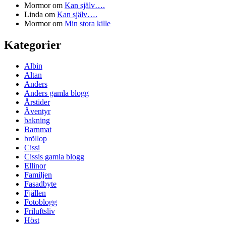
Mormor
om
Kan själv….
Linda
om
Kan själv….
Mormor
om
Min stora kille
Kategorier
Albin
Altan
Anders
Anders gamla blogg
Årstider
Äventyr
bakning
Barnmat
bröllop
Cissi
Cissis gamla blogg
Ellinor
Familjen
Fasadbyte
Fjällen
Fotoblogg
Friluftsliv
Höst