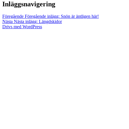
Inläggsnavigering
Föregående
Föregående inlägg:
Snön är äntligen här!
Nästa
Nästa inlägg:
Längdskidor
Drivs med WordPress