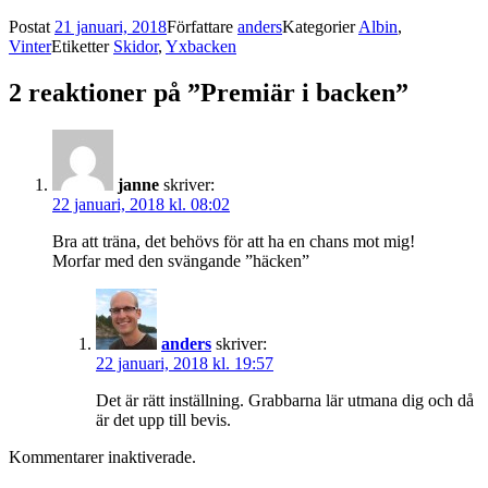
Postat
21 januari, 2018
Författare
anders
Kategorier
Albin
,
Vinter
Etiketter
Skidor
,
Yxbacken
2 reaktioner på ”Premiär i backen”
janne
skriver:
22 januari, 2018 kl. 08:02
Bra att träna, det behövs för att ha en chans mot mig!
Morfar med den svängande ”häcken”
anders
skriver:
22 januari, 2018 kl. 19:57
Det är rätt inställning. Grabbarna lär utmana dig och då
är det upp till bevis.
Kommentarer inaktiverade.