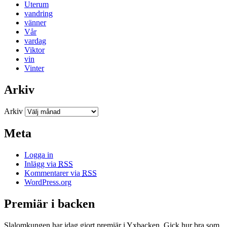
Uterum
vandring
vänner
Vår
vardag
Viktor
vin
Vinter
Arkiv
Arkiv
Meta
Logga in
Inlägg via
RSS
Kommentarer via
RSS
WordPress.org
Premiär i backen
Slalomkungen har idag gjort premiär i Yxbacken. Gick hur bra som