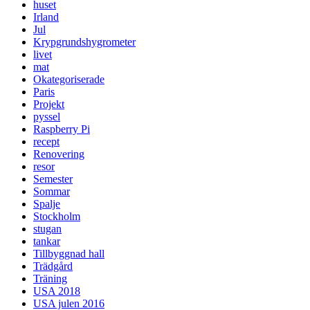
huset
Irland
Jul
Krypgrundshygrometer
livet
mat
Okategoriserade
Paris
Projekt
pyssel
Raspberry Pi
recept
Renovering
resor
Semester
Sommar
Spalje
Stockholm
stugan
tankar
Tillbyggnad hall
Trädgård
Träning
USA 2018
USA julen 2016