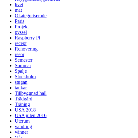
livet
mat
Okategoriserade
Paris
Projekt
pyssel
Raspberry Pi
recept
Renovering
resor
Semester
Sommar
Spalje
Stockholm
stugan
tankar
Tillbyggnad hall
Trädgård
Träning
USA 2018
USA julen 2016
Uterum
vandring
vänner
Vår