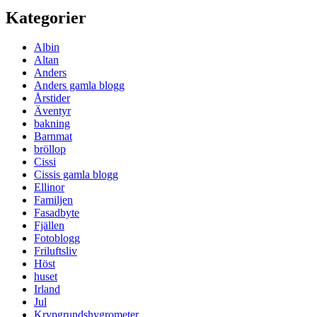
Kategorier
Albin
Altan
Anders
Anders gamla blogg
Årstider
Äventyr
bakning
Barnmat
bröllop
Cissi
Cissis gamla blogg
Ellinor
Familjen
Fasadbyte
Fjällen
Fotoblogg
Friluftsliv
Höst
huset
Irland
Jul
Krypgrundshygrometer