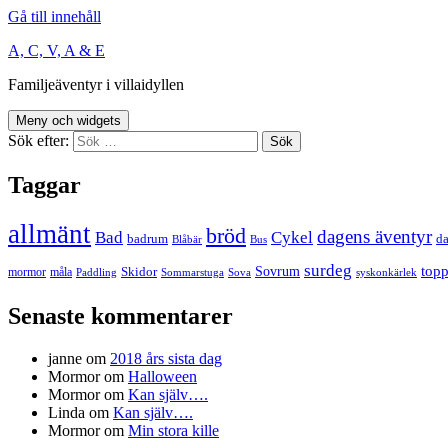
Gå till innehåll
A, C, V, A & E
Familjeäventyr i villaidyllen
Meny och widgets
Sök efter:
Taggar
allmänt
bröd
dagens äventyr
Bad
Cykel
badrum
da
Blåbär
Bus
surdeg
Sovrum
top
Skidor
mormor
måla
Paddling
Sommarstuga
Sova
syskonkärlek
Senaste kommentarer
janne
om
2018 års sista dag
Mormor
om
Halloween
Mormor
om
Kan själv….
Linda
om
Kan själv….
Mormor
om
Min stora kille