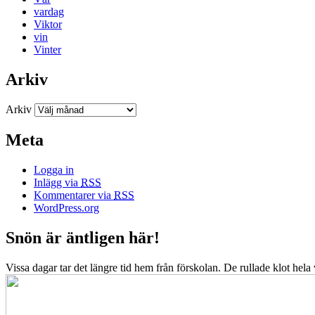
vardag
Viktor
vin
Vinter
Arkiv
Arkiv
Meta
Logga in
Inlägg via
RSS
Kommentarer via
RSS
WordPress.org
Snön är äntligen här!
Vissa dagar tar det längre tid hem från förskolan. De rullade klot hela vä