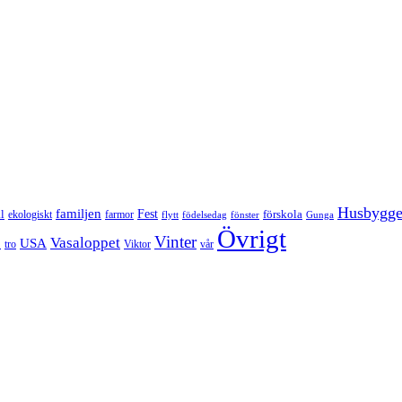
Husbygg
familjen
Fest
l
förskola
ekologiskt
farmor
flytt
födelsedag
fönster
Gunga
Övrigt
Vinter
Vasaloppet
p
USA
tro
Viktor
vår