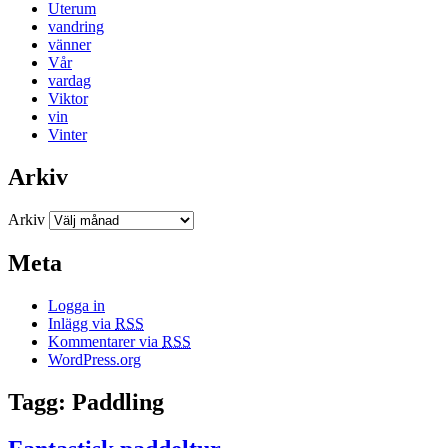
Uterum
vandring
vänner
Vår
vardag
Viktor
vin
Vinter
Arkiv
Arkiv
Meta
Logga in
Inlägg via
RSS
Kommentarer via
RSS
WordPress.org
Tagg: Paddling