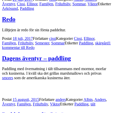
Äventyr
,
Cissi
,
Ellinor
,
Familjen
,
Friluftsliv
,
Sommar
,
Viktor
Etiketter
Arkösund
,
Paddling
Redo
Lilltjejen är redo för sin första paddeltur.
Postat
18 juli, 2017
Författare
cissi
Kategorier
Cissi
,
Ellinor
,
Familjen
,
Friluftsliv
,
Semester
,
Sommar
Etiketter
Paddling
,
skärgård
1
kommentar
till Redo
Dagens äventyr – paddling
Paddling med övernattning i tält tillsammans med mormor, morfar
och kusinerna. I kväll ska det grillas marshmallows och prövas
smores
som de amerikanska kusinerna äter.
Postat
15 augusti, 2015
Författare
anders
Kategorier
Albin
,
Anders
,
Äventyr
,
Familjen
,
Friluftsliv
,
Viktor
Etiketter
Paddling
,
tält