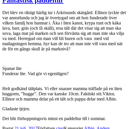
Fantastisk paddeltur
Det blev en riktigt härlig tur i Arkösunds skärgård. Ellinor tyckte det
var annorlunda och jag är övertygad om att hon funderade över
vilken familj hon hamnat i. Åka i liten kanot, krypa runt och käka
lava, barr, gräs (och få skäll), resa tält där det visar sig att man ska
sova, laga mat på marken och sen förvänta sig att man inte ska vilja
va med. Herregud om man vill bli buren och vara med vid
matlagningen hemma, hyr kan de tro att man inte vill vara med när
de för en gångs skull är på marknivå?
Spanar lite
Funderar lite. Vad gör vi egentligen?
Helt godkänd tältplats. Vi eller snarare mamma träffade på en liten
huggorm, ”hugge”. Den var kanske 10cm. Faktiskt söt.
Viktor,
Ellinor och mamma delar på ett tält och pappa delar med Albin.
Gladaste tjejen.
Det blir förhoppningsvis minst en paddeltur till i sommar.
Postat
21 juli, 2017
Författare
cissi
Kategorier
Albin
,
Anders
,