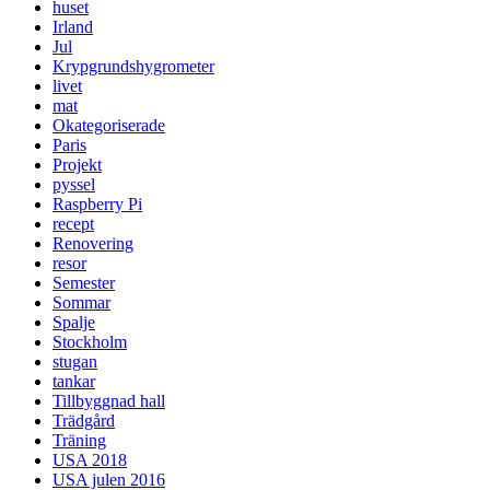
huset
Irland
Jul
Krypgrundshygrometer
livet
mat
Okategoriserade
Paris
Projekt
pyssel
Raspberry Pi
recept
Renovering
resor
Semester
Sommar
Spalje
Stockholm
stugan
tankar
Tillbyggnad hall
Trädgård
Träning
USA 2018
USA julen 2016