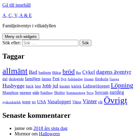
Gå till innehåll
A, C, V, A & E
Familjeäventyr i villaidyllen
Meny och widgets
Sök efter:
Taggar
allmänt
bröd
dagens äventyr
Bad
Cykel
badrum
Blåbär
Bus
familjen
Fest
dal
förskola
ekologiskt
farmor
flytt
födelsedag
fönster
Gunga
Löpning
Husbygge
jul
Jobb
Lidingöloppet
häck
kärlek
höst
kusiner
surdeg
Sovrum
Marathon
Skidor
mormor
måla
Paddling
Sommarstuga
Sova
Övrigt
Vinter
Vasaloppet
topp
USA
tro
Viktor
vår
syskonkärlek
Senaste kommentarer
janne
om
2018 års sista dag
Mormor
om
Halloween