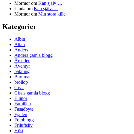
Mormor
om
Kan själv….
Linda
om
Kan själv….
Mormor
om
Min stora kille
Kategorier
Albin
Altan
Anders
Anders gamla blogg
Årstider
Äventyr
bakning
Barnmat
bröllop
Cissi
Cissis gamla blogg
Ellinor
Familjen
Fasadbyte
Fjällen
Fotoblogg
Friluftsliv
Höst