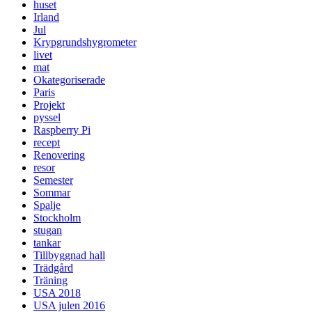
huset
Irland
Jul
Krypgrundshygrometer
livet
mat
Okategoriserade
Paris
Projekt
pyssel
Raspberry Pi
recept
Renovering
resor
Semester
Sommar
Spalje
Stockholm
stugan
tankar
Tillbyggnad hall
Trädgård
Träning
USA 2018
USA julen 2016