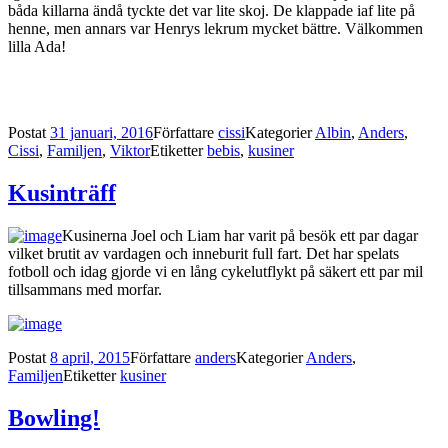
båda killarna ändå tyckte det var lite skoj. De klappade iaf lite på
henne, men annars var Henrys lekrum mycket bättre. Välkommen
lilla Ada!
Postat
31 januari, 2016
Författare
cissi
Kategorier
Albin
,
Anders
,
Cissi
,
Familjen
,
Viktor
Etiketter
bebis
,
kusiner
Kusinträff
Kusinerna Joel och Liam har varit på besök ett par dagar
vilket brutit av vardagen och inneburit full fart. Det har spelats
fotboll och idag gjorde vi en lång cykelutflykt på säkert ett par mil
tillsammans med morfar.
Postat
8 april, 2015
Författare
anders
Kategorier
Anders
,
Familjen
Etiketter
kusiner
Bowling!