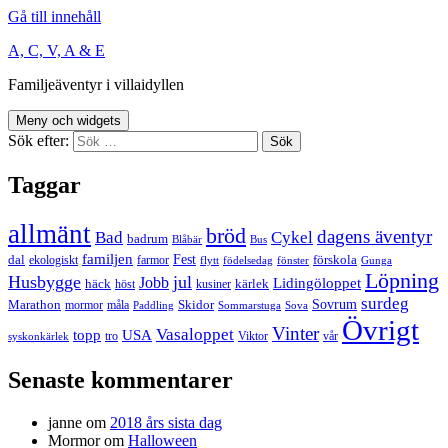
Gå till innehåll
A, C, V, A & E
Familjeäventyr i villaidyllen
Meny och widgets
Sök efter:
Taggar
allmänt
bröd
dagens äventyr
Bad
Cykel
badrum
Blåbär
Bus
familjen
Fest
dal
förskola
ekologiskt
farmor
flytt
födelsedag
fönster
Gunga
Löpning
Husbygge
jul
Jobb
Lidingöloppet
häck
kärlek
höst
kusiner
surdeg
Sovrum
Marathon
Skidor
mormor
måla
Paddling
Sommarstuga
Sova
Övrigt
Vinter
Vasaloppet
topp
USA
tro
Viktor
vår
syskonkärlek
Senaste kommentarer
janne
om
2018 års sista dag
Mormor
om
Halloween