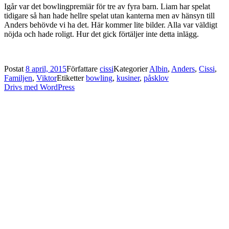
Igår var det bowlingpremiär för tre av fyra barn. Liam har spelat
tidigare så han hade hellre spelat utan kanterna men av hänsyn till
Anders behövde vi ha det. Här kommer lite bilder. Alla var väldigt
nöjda och hade roligt. Hur det gick förtäljer inte detta inlägg.
Postat
8 april, 2015
Författare
cissi
Kategorier
Albin
,
Anders
,
Cissi
,
Familjen
,
Viktor
Etiketter
bowling
,
kusiner
,
påsklov
Drivs med WordPress