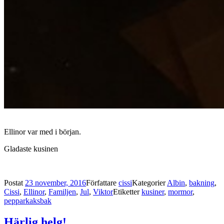
Ellinor var med i början.
Gladaste kusinen
Postat
23 november, 2016
Författare
cissi
Kategorier
Albin
,
bakning
,
Cissi
,
Ellinor
,
Familjen
,
Jul
,
Viktor
Etiketter
kusiner
,
mormor
,
pepparkaksbak
Härlig helg!