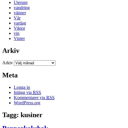
Uterum
vandring
vänner
Vår
vardag
Viktor
vin
Vinter
Arkiv
Arkiv
Meta
Logga in
Inlägg via
RSS
Kommentarer via
RSS
WordPress.org
Tagg: kusiner