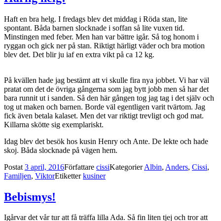
Haft en bra helg. I fredags blev det middag i Röda stan, lite
spontant. Båda barnen slocknade i soffan så lite vuxen tid.
Minstingen med feber. Men han var bättre igår. Så tog honom i
ryggan och gick ner på stan. Riktigt härligt väder och bra motion
blev det. Det blir ju iaf en extra vikt på ca 12 kg.
På kvällen hade jag bestämt att vi skulle fira nya jobbet. Vi har väl
pratat om det de övriga gångerna som jag bytt jobb men så har det
bara runnit ut i sanden. Så den här gången tog jag tag i det själv och
tog ut maken och barnen. Borde väl egentligen varit tvärtom. Jag
fick även betala kalaset. Men det var riktigt trevligt och god mat.
Killarna skötte sig exemplariskt.
Idag blev det besök hos kusin Henry och Ante. De lekte och hade
skoj. Båda slocknade på vägen hem.
Postat
3 april, 2016
Författare
cissi
Kategorier
Albin
,
Anders
,
Cissi
,
Familjen
,
Viktor
Etiketter
kusiner
Bebismys!
Igårvar det vår tur att få träffa lilla Ada. Så fin liten tjej och tror att