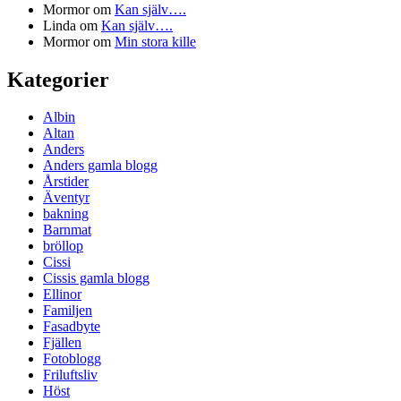
Mormor
om
Kan själv….
Linda
om
Kan själv….
Mormor
om
Min stora kille
Kategorier
Albin
Altan
Anders
Anders gamla blogg
Årstider
Äventyr
bakning
Barnmat
bröllop
Cissi
Cissis gamla blogg
Ellinor
Familjen
Fasadbyte
Fjällen
Fotoblogg
Friluftsliv
Höst