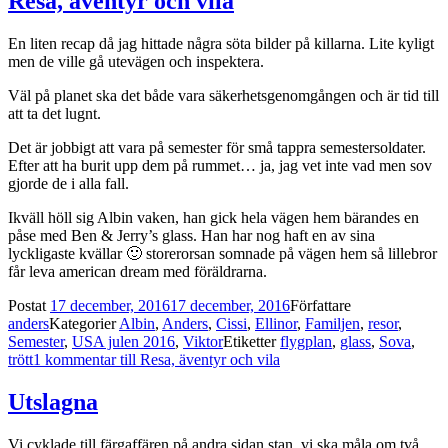
Resa, äventyr och vila
En liten recap då jag hittade några söta bilder på killarna. Lite kyligt
men de ville gå utevägen och inspektera.
Väl på planet ska det både vara säkerhetsgenomgången och är tid till
att ta det lugnt.
Det är jobbigt att vara på semester för små tappra semestersoldater.
Efter att ha burit upp dem på rummet… ja, jag vet inte vad men sov
gjorde de i alla fall.
Ikväll höll sig Albin vaken, han gick hela vägen hem bärandes en
påse med Ben & Jerry’s glass. Han har nog haft en av sina
lyckligaste kvällar 🙂 storerorsan somnade på vägen hem så lillebror
får leva american dream med föräldrarna.
Postat
17 december, 2016
17 december, 2016
Författare
anders
Kategorier
Albin
,
Anders
,
Cissi
,
Ellinor
,
Familjen
,
resor
,
Semester
,
USA julen 2016
,
Viktor
Etiketter
flygplan
,
glass
,
Sova
,
trött
1 kommentar
till Resa, äventyr och vila
Utslagna
Vi cyklade till färgaffären på andra sidan stan, vi ska måla om två