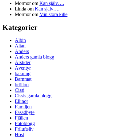
Mormor
om
Kan själv….
Linda
om
Kan själv….
Mormor
om
Min stora kille
Kategorier
Albin
Altan
Anders
Anders gamla blogg
Årstider
Äventyr
bakning
Barnmat
bröllop
Cissi
Cissis gamla blogg
Ellinor
Familjen
Fasadbyte
Fjällen
Fotoblogg
Friluftsliv
Höst