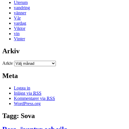
Uterum
vandring
vänner
Vår
vardag
Viktor
vin
Vinter
Arkiv
Arkiv
Meta
Logga in
Inlägg via
RSS
Kommentarer via
RSS
WordPress.org
Tagg: Sova