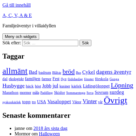
Gå till innehåll
A, C, V, A & E
Familjeäventyr i villaidyllen
Meny och widgets
Sök efter:
Taggar
allmänt
bröd
dagens äventyr
Bad
Cykel
badrum
Blåbär
Bus
familjen
Fest
dal
förskola
ekologiskt
farmor
flytt
födelsedag
fönster
Gunga
Löpning
Husbygge
jul
Jobb
Lidingöloppet
häck
kärlek
höst
kusiner
surdeg
Sovrum
Marathon
Skidor
mormor
måla
Paddling
Sommarstuga
Sova
Övrigt
Vinter
Vasaloppet
topp
USA
tro
Viktor
vår
syskonkärlek
Senaste kommentarer
janne
om
2018 års sista dag
Mormor
om
Halloween