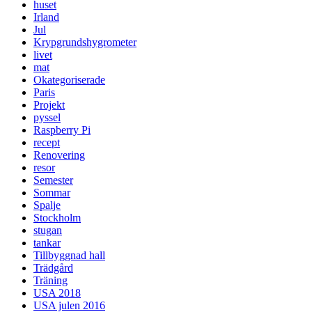
huset
Irland
Jul
Krypgrundshygrometer
livet
mat
Okategoriserade
Paris
Projekt
pyssel
Raspberry Pi
recept
Renovering
resor
Semester
Sommar
Spalje
Stockholm
stugan
tankar
Tillbyggnad hall
Trädgård
Träning
USA 2018
USA julen 2016