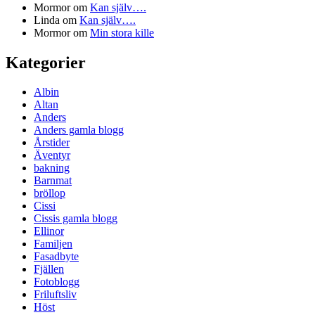
Mormor
om
Kan själv….
Linda
om
Kan själv….
Mormor
om
Min stora kille
Kategorier
Albin
Altan
Anders
Anders gamla blogg
Årstider
Äventyr
bakning
Barnmat
bröllop
Cissi
Cissis gamla blogg
Ellinor
Familjen
Fasadbyte
Fjällen
Fotoblogg
Friluftsliv
Höst