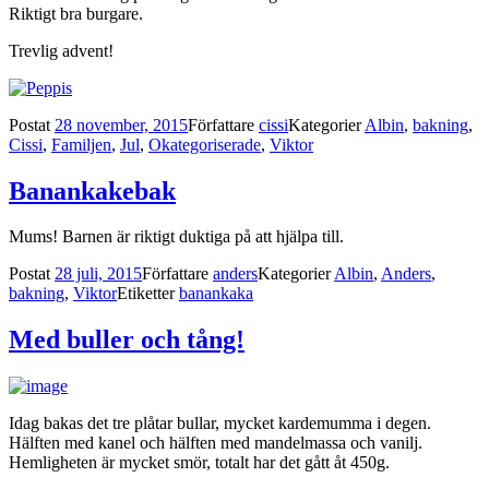
Riktigt bra burgare.
Trevlig advent!
Postat
28 november, 2015
Författare
cissi
Kategorier
Albin
,
bakning
,
Cissi
,
Familjen
,
Jul
,
Okategoriserade
,
Viktor
Banankakebak
Mums! Barnen är riktigt duktiga på att hjälpa till.
Postat
28 juli, 2015
Författare
anders
Kategorier
Albin
,
Anders
,
bakning
,
Viktor
Etiketter
banankaka
Med buller och tång!
Idag bakas det tre plåtar bullar, mycket kardemumma i degen.
Hälften med kanel och hälften med mandelmassa och vanilj.
Hemligheten är mycket smör, totalt har det gått åt 450g.