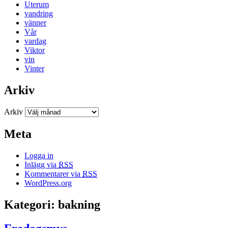
Uterum
vandring
vänner
Vår
vardag
Viktor
vin
Vinter
Arkiv
Arkiv
Meta
Logga in
Inlägg via
RSS
Kommentarer via
RSS
WordPress.org
Kategori: bakning