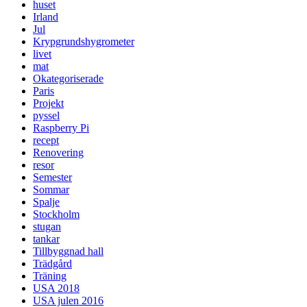
huset
Irland
Jul
Krypgrundshygrometer
livet
mat
Okategoriserade
Paris
Projekt
pyssel
Raspberry Pi
recept
Renovering
resor
Semester
Sommar
Spalje
Stockholm
stugan
tankar
Tillbyggnad hall
Trädgård
Träning
USA 2018
USA julen 2016