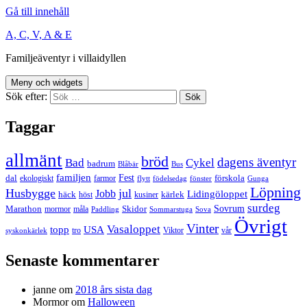
Gå till innehåll
A, C, V, A & E
Familjeäventyr i villaidyllen
Meny och widgets
Sök efter:
Taggar
allmänt
bröd
dagens äventyr
Bad
Cykel
badrum
Blåbär
Bus
familjen
Fest
dal
förskola
ekologiskt
farmor
flytt
födelsedag
fönster
Gunga
Löpning
Husbygge
jul
Jobb
Lidingöloppet
häck
kärlek
höst
kusiner
surdeg
Sovrum
Marathon
Skidor
mormor
måla
Paddling
Sommarstuga
Sova
Övrigt
Vinter
Vasaloppet
topp
USA
tro
Viktor
vår
syskonkärlek
Senaste kommentarer
janne
om
2018 års sista dag
Mormor
om
Halloween