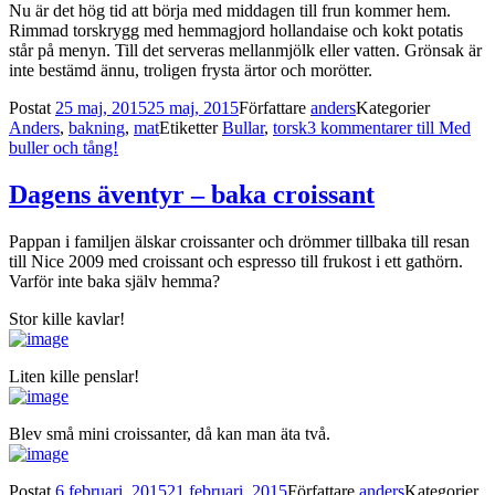
Nu är det hög tid att börja med middagen till frun kommer hem.
Rimmad torskrygg med hemmagjord hollandaise och kokt potatis
står på menyn. Till det serveras mellanmjölk eller vatten. Grönsak är
inte bestämd ännu, troligen frysta ärtor och morötter.
Postat
25 maj, 2015
25 maj, 2015
Författare
anders
Kategorier
Anders
,
bakning
,
mat
Etiketter
Bullar
,
torsk
3 kommentarer
till Med
buller och tång!
Dagens äventyr – baka croissant
Pappan i familjen älskar croissanter och drömmer tillbaka till resan
till Nice 2009 med croissant och espresso till frukost i ett gathörn.
Varför inte baka själv hemma?
Stor kille kavlar!
Liten kille penslar!
Blev små mini croissanter, då kan man äta två.
Postat
6 februari, 2015
21 februari, 2015
Författare
anders
Kategorier