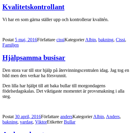
Kvalitetskontrollant
Vi har en som gärna ställer upp och kontrollerar kvalitén.
Postat
5 maj, 2016
Författare
cissi
Kategorier
Albin
,
bakning
,
Cissi
,
Familjen
Hjälpsamma busisar
Den stora var till stor hjälp på återvinningscentralen idag. Jag tog en
bild men den verkar ha försvunnit.
Den lilla har hjälpt till att baka bullar till morgondagens
födelsedagskalas. Det viktigaste momentet är provsmakning i alla
steg.
Postat
30 april, 2016
Författare
anders
Kategorier
Albin
,
Anders
,
bakning
,
vardag
,
Viktor
Etiketter
Bullar