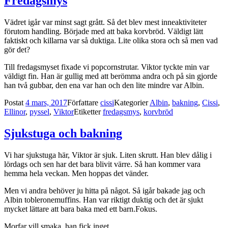
Fredagsmys
Vädret igår var minst sagt grått. Så det blev mest inneaktiviteter
förutom handling. Började med att baka korvbröd. Väldigt lätt
faktiskt och killarna var så duktiga. Lite olika stora och så men vad
gör det?
Till fredagsmyset fixade vi popcornstrutar. Viktor tyckte min var
väldigt fin. Han är gullig med att berömma andra och på sin gjorde
han två gubbar, den ena var han och den lite mindre var Albin.
Postat
4 mars, 2017
Författare
cissi
Kategorier
Albin
,
bakning
,
Cissi
,
Ellinor
,
pyssel
,
Viktor
Etiketter
fredagsmys
,
korvbröd
Sjukstuga och bakning
Vi har sjukstuga här, Viktor är sjuk. Liten skrutt. Han blev dålig i
lördags och sen har det bara blivit värre. Så han kommer vara
hemma hela veckan. Men hoppas det vänder.
Men vi andra behöver ju hitta på något. Så igår bakade jag och
Albin tobleronemuffins. Han var riktigt duktig och det är sjukt
mycket lättare att bara baka med ett barn.
Fokus.
Morfar vill smaka, han fick inget.