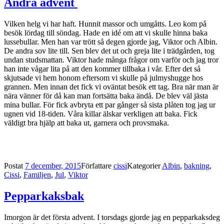
Andra advent
Vilken helg vi har haft. Hunnit massor och umgåtts. Leo kom på
besök lördag till söndag. Hade en idé om att vi skulle hinna baka
lussebullar. Men han var trött så degen gjorde jag, Viktor och Albin.
De andra sov lite till. Sen blev det ut och greja lite i trädgården, tog
undan studsmattan. Viktor hade många frågor om varför och jag tror
han inte vågar lita på att den kommer tillbaka i vår. Efter det så
skjutsade vi hem honom eftersom vi skulle på julmyshugge hos
grannen. Men innan det fick vi oväntat besök ett tag. Bra när man är
nära vänner för då kan man fortsätta baka ändå. De blev väl jästa
mina bullar. För fick avbryta ett par gånger så sista plåten tog jag ur
ugnen vid 18-tiden. Våra killar älskar verkligen att baka. Fick
väldigt bra hjälp att baka ut, garnera och provsmaka.
Postat
7 december, 2015
Författare
cissi
Kategorier
Albin
,
bakning
,
Cissi
,
Familjen
,
Jul
,
Viktor
Pepparkaksbak
Imorgon är det första advent. I torsdags gjorde jag en pepparkaksdeg