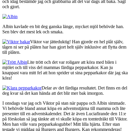
och idag bestämde jag och grabbarna att det var dags att baka. Sagt
och gjort.
Albin kavlade en bit deg ganska länge, mycket mjöl behövde han.
Sen blev det mest lek och smaka.
Viktor var jätteduktig! Han gjorde en hel plåt själv,
tågen ni ser på plåten har han gjort helt själv inklusive att flytta dem
till plåten.
Lite trött och det var roligare att köra med bilen i
mjölet och till viss del mammas färdiga pepparkakor. Kan ju
knappast vara mitt fel att hon sprider ut sina pepparkakor där jag ska
köra!
Delar av det färdiga resultatet. Det finns en del
deg kvar så det kan hända att det blir mer bak imorgon.
I onsdags var jag och Viktor på stan när pappa och Albin simmade.
Vi behövde bland annat köpa en adventsstjärna till mamma och lite
presenter till en adventskalender. Det är även Luciafirande den 11:e
på förskolan så jag tänkte att vi skulle köpa en tomtedräkt till Viktor.
Men han ville vara pepparkaksgubbe! Mitt lilla hjärta. Efter stan
testade vi middag på Burgers and Burgers. Kan rekommenderas!