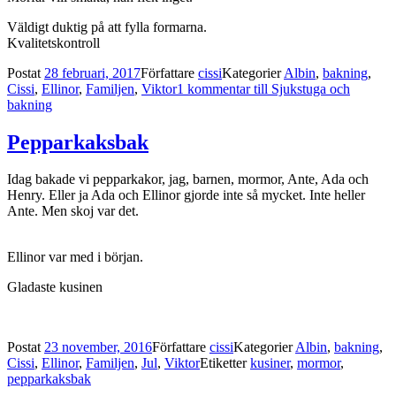
Väldigt duktig på att fylla formarna.
Kvalitetskontroll
Postat
28 februari, 2017
Författare
cissi
Kategorier
Albin
,
bakning
,
Cissi
,
Ellinor
,
Familjen
,
Viktor
1 kommentar
till Sjukstuga och
bakning
Pepparkaksbak
Idag bakade vi pepparkakor, jag, barnen, mormor, Ante, Ada och
Henry. Eller ja Ada och Ellinor gjorde inte så mycket. Inte heller
Ante. Men skoj var det.
Ellinor var med i början.
Gladaste kusinen
Postat
23 november, 2016
Författare
cissi
Kategorier
Albin
,
bakning
,
Cissi
,
Ellinor
,
Familjen
,
Jul
,
Viktor
Etiketter
kusiner
,
mormor
,
pepparkaksbak