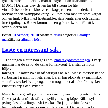
gott, framförallt i form av marknadsgodis från Mariannelund.
MUMS! Därefter blev det en tur till stugan för lite
vinterförberedelser inklusive en skogspromenad i underbart
höstväder och svampplockning. Vi kom hem med tre stora korgar
och en hink fyllda med höstmurklor, gula kantareller och trattisar
(mest gulingar). Bilder kommer, men glömde kabeln för att ladda
över bilderna nu…
Postat
10 oktober, 2010
Författare
cissi
Kategorier
Familjen
,
mat
Etiketter
allmänt
,
höst
Läste en intressant sak..
…i tidningen Natur som ges ut av
Naturskyddsföreningen
. I varje
nummer har de något de kallar för falkögat. Där står det som
följer…
falkögat… ”sätter svensk blåbärssylt i halsen. Mer klimatbelastande
syltburkar får man nog leta efter. Bären har plockats av människor
som förvisso behöver pengar, men nog är det alldeles för mycket
klimatutsläpp i den sylten.”
Måste bara säga att jag instämmer men tyvärr tror jag inte att folk
tänker på detta när de står vid sylthyllan. Jag köper sällan sylt
(tvingades köpa lingonsylt i veckan för jag inte hittade vår
hemmagjorda i kylen, skäms fortfarande…). Det är så mycket