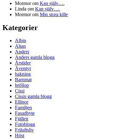
Mormor
om
Kan själv….
Linda
om
Kan själv….
Mormor
om
Min stora kille
Kategorier
Albin
Altan
Anders
Anders gamla blogg
Årstider
Äventyr
bakning
Barnmat
bröllop
Cissi
Cissis gamla blogg
Ellinor
Familjen
Fasadbyte
Fjällen
Fotoblogg
Friluftsliv
Höst