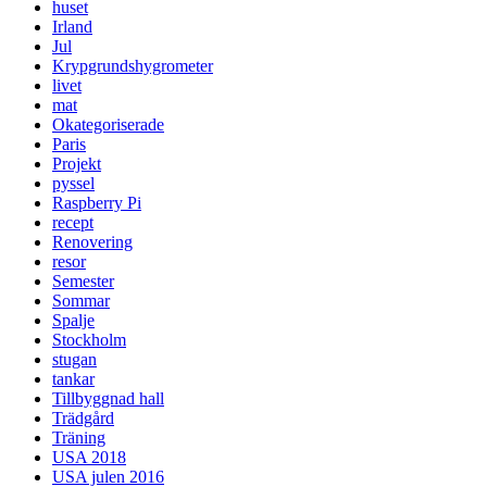
huset
Irland
Jul
Krypgrundshygrometer
livet
mat
Okategoriserade
Paris
Projekt
pyssel
Raspberry Pi
recept
Renovering
resor
Semester
Sommar
Spalje
Stockholm
stugan
tankar
Tillbyggnad hall
Trädgård
Träning
USA 2018
USA julen 2016