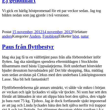
Ej genomfart
Vi gick en härlig höstpromenad för ett par veckor sedan. Jag tog
bilden nedan som jag gjorde i två versioner.
Postat
15 november, 2012
14 november, 2012
Författare
anders
Kategorier
Anders
,
Fotoblogg
Etiketter
höst
,
natur
Paus från flyttbestyr
Idag ska jag få ta en välförtjänt paus från alla förberedelser inför
flytten. Jag ska nämligen spendera eftermiddagen i Stockholm
tillsammans med bästa Uppsalatjejerna. Helt underbart höstväder
bjuder dessutom huvudstaden på! Det blir shopping, fika, middag
som sedan avslutas på Cirkus med den underbara Linköpingssonen
Lasse. Ska bli helt fantastiskt!!
Flyttförberedelserna går annars utmärkt, vi sålde vår mikro i början
av veckan och igår lyckades vi sälja vår tjocktv. Ni som har sett den
förstår att lättnaden är stor att slippa bära bort den själva, den vägde
ju bara runt 75 kg. Tjohoo. Jag är dock fortfarande sjukt imponerad
av att jag och Linda lyckades bära den helt själva nerför två trappor
sist A och jag flyttade. Jag glömmer dessutom aldrig paniken i A:s