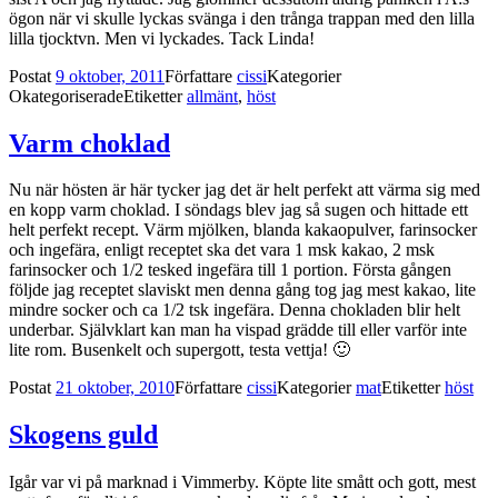
ögon när vi skulle lyckas svänga i den trånga trappan med den lilla
lilla tjocktvn. Men vi lyckades. Tack Linda!
Postat
9 oktober, 2011
Författare
cissi
Kategorier
Okategoriserade
Etiketter
allmänt
,
höst
Varm choklad
Nu när hösten är här tycker jag det är helt perfekt att värma sig med
en kopp varm choklad. I söndags blev jag så sugen och hittade ett
helt perfekt recept. Värm mjölken, blanda kakaopulver, farinsocker
och ingefära, enligt receptet ska det vara 1 msk kakao, 2 msk
farinsocker och 1/2 tesked ingefära till 1 portion. Första gången
följde jag receptet slaviskt men denna gång tog jag mest kakao, lite
mindre socker och ca 1/2 tsk ingefära. Denna chokladen blir helt
underbar. Självklart kan man ha vispad grädde till eller varför inte
lite rom. Busenkelt och supergott, testa vettja! 🙂
Postat
21 oktober, 2010
Författare
cissi
Kategorier
mat
Etiketter
höst
Skogens guld
Igår var vi på marknad i Vimmerby. Köpte lite smått och gott, mest