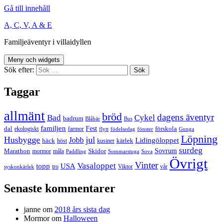
Gå till innehåll
A, C, V, A & E
Familjeäventyr i villaidyllen
Meny och widgets
Sök efter:
Taggar
allmänt
bröd
dagens äventyr
Bad
Cykel
badrum
Blåbär
Bus
familjen
Fest
dal
förskola
ekologiskt
farmor
flytt
födelsedag
fönster
Gunga
Löpning
Husbygge
jul
Jobb
Lidingöloppet
häck
kärlek
höst
kusiner
surdeg
Sovrum
Marathon
Skidor
mormor
måla
Paddling
Sommarstuga
Sova
Övrigt
Vinter
Vasaloppet
topp
USA
tro
Viktor
vår
syskonkärlek
Senaste kommentarer
janne
om
2018 års sista dag
Mormor
om
Halloween