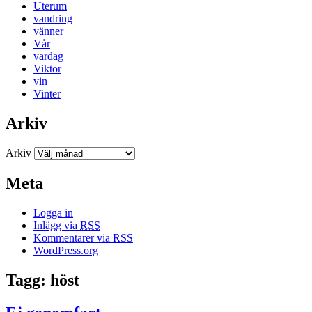
Uterum
vandring
vänner
Vår
vardag
Viktor
vin
Vinter
Arkiv
Arkiv
Meta
Logga in
Inlägg via
RSS
Kommentarer via
RSS
WordPress.org
Tagg: höst