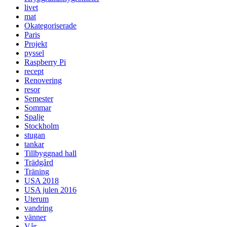
livet
mat
Okategoriserade
Paris
Projekt
pyssel
Raspberry Pi
recept
Renovering
resor
Semester
Sommar
Spalje
Stockholm
stugan
tankar
Tillbyggnad hall
Trädgård
Träning
USA 2018
USA julen 2016
Uterum
vandring
vänner
Vår