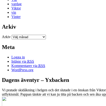
vardag
Viktor
vin
Vinter
Arkiv
Arkiv
Meta
Logga in
Inlägg via
RSS
Kommentarer via
RSS
WordPress.org
Dagens äventyr – Yxbacken
Vi pratade skidåkning i helgen och det slutade i en önskan från Viktor
utflyktsmål. Pappan tänkte att vi kan ju titta på backen och sen åka upp