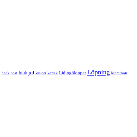
Löpning
e
jul
Jobb
Lidingöloppet
häck
kärlek
Marathon
höst
kusiner