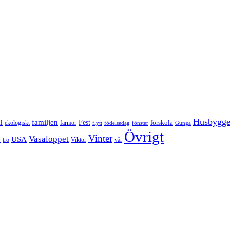
Husbygg
familjen
Fest
l
förskola
ekologiskt
farmor
flytt
födelsedag
fönster
Gunga
Övrigt
Vinter
Vasaloppet
p
USA
tro
Viktor
vår