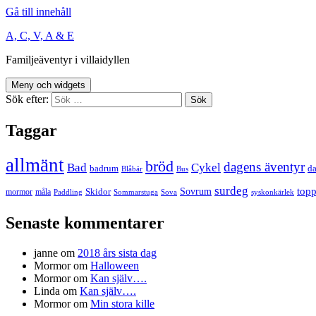
Gå till innehåll
A, C, V, A & E
Familjeäventyr i villaidyllen
Meny och widgets
Sök efter:
Taggar
allmänt
bröd
dagens äventyr
Bad
Cykel
badrum
da
Blåbär
Bus
surdeg
Sovrum
top
Skidor
mormor
måla
Paddling
Sommarstuga
Sova
syskonkärlek
Senaste kommentarer
janne
om
2018 års sista dag
Mormor
om
Halloween
Mormor
om
Kan själv….
Linda
om
Kan själv….
Mormor
om
Min stora kille