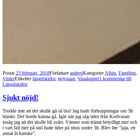
Postat
23 februari, 2018
Författare
anders
Kategorier
Albin
,
Familjen
,
Vinter
Etiketter
längdskidor
,
tjejvasan
,
Vasaloppet
1 kommentar
till
Längdskidor
Sjukt nöjd!
Trodde inte att det skulle gå så bra! Jag hade förhoppningar om 3h
blankt. Det borde kunna gå. Igår när jag såg tider från Kortvasan
insåg jag att det skulle bli svårt. Vänner som tränat betydligt mer och
i vart fall mer på snö hade tider på strax under 3h. Blev lite ”jaja, ett
annat åt kanske”.