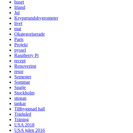
huset
Irland
Jul
Krypgrundshygrometer
livet
mat
Okategoriserade
Paris
Projekt
pyssel
Raspberry Pi
recept
Renovering
resor
Semester
Sommar
Spalje
Stockholm
stugan
tankar
Tillbyggnad hall
Trädgård
Träning
USA 2018
USA julen 2016