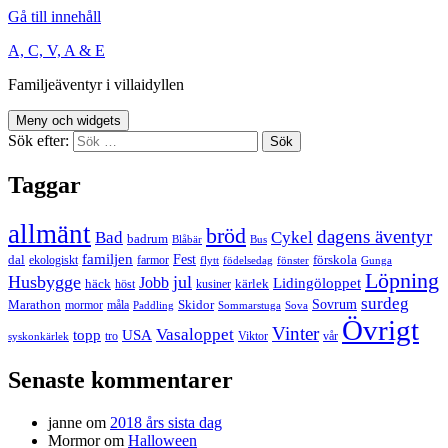
Gå till innehåll
A, C, V, A & E
Familjeäventyr i villaidyllen
Meny och widgets
Sök efter:
Taggar
allmänt
bröd
dagens äventyr
Bad
Cykel
badrum
Blåbär
Bus
familjen
Fest
dal
förskola
ekologiskt
farmor
flytt
födelsedag
fönster
Gunga
Löpning
Husbygge
jul
Jobb
Lidingöloppet
häck
kärlek
höst
kusiner
surdeg
Sovrum
Marathon
Skidor
mormor
måla
Paddling
Sommarstuga
Sova
Övrigt
Vinter
Vasaloppet
topp
USA
tro
Viktor
vår
syskonkärlek
Senaste kommentarer
janne
om
2018 års sista dag
Mormor
om
Halloween