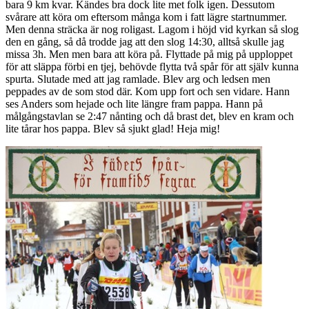
bara 9 km kvar. Kändes bra dock lite met folk igen. Dessutom
svårare att köra om eftersom många kom i fatt lägre startnummer.
Men denna sträcka är nog roligast. Lagom i höjd vid kyrkan så slog
den en gång, så då trodde jag att den slog 14:30, alltså skulle jag
missa 3h. Men men bara att köra på. Flyttade på mig på upploppet
för att släppa förbi en tjej, behövde flytta två spår för att själv kunna
spurta. Slutade med att jag ramlade. Blev arg och ledsen men
peppades av de som stod där. Kom upp fort och sen vidare. Hann
ses Anders som hejade och lite längre fram pappa. Hann på
målgångstavlan se 2:47 nånting och då brast det, blev en kram och
lite tårar hos pappa. Blev så sjukt glad! Heja mig!