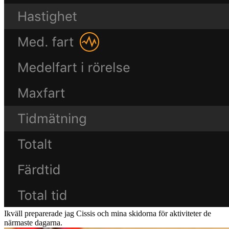
Ikväll preparerade jag Cissis och mina skidorna för aktiviteter de
närmaste dagarna.