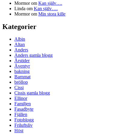
Mormor
om
Kan själv….
Linda
om
Kan själv….
Mormor
om
Min stora kille
Kategorier
Albin
Altan
Anders
Anders gamla blogg
Årstider
Äventyr
bakning
Barnmat
bröllop
Cissi
Cissis gamla blogg
Ellinor
Familjen
Fasadbyte
Fjällen
Fotoblogg
Friluftsliv
Höst