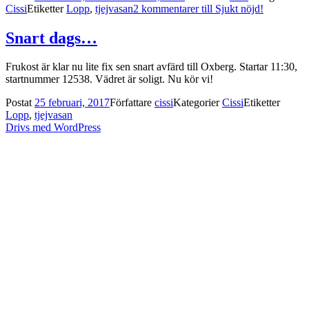
Cissi
Etiketter
Lopp
,
tjejvasan
2 kommentarer
till Sjukt nöjd!
Snart dags…
Frukost är klar nu lite fix sen snart avfärd till Oxberg. Startar 11:30,
startnummer 12538. Vädret är soligt. Nu kör vi!
Postat
25 februari, 2017
Författare
cissi
Kategorier
Cissi
Etiketter
Lopp
,
tjejvasan
Drivs med WordPress