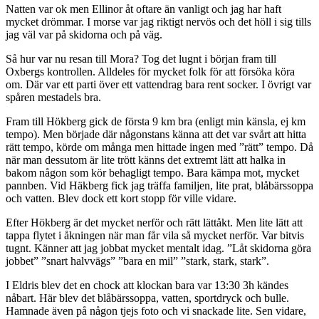
Natten var ok men Ellinor åt oftare än vanligt och jag har haft
mycket drömmar. I morse var jag riktigt nervös och det höll i sig tills
jag väl var på skidorna och på väg.
Så hur var nu resan till Mora? Tog det lugnt i början fram till
Oxbergs kontrollen. Alldeles för mycket folk för att försöka köra
om. Där var ett parti över ett vattendrag bara rent socker. I övrigt var
spåren mestadels bra.
Fram till Hökberg gick de första 9 km bra (enligt min känsla, ej km
tempo). Men började där någonstans känna att det var svårt att hitta
rätt tempo, körde om många men hittade ingen med ”rätt” tempo. Då
när man dessutom är lite trött känns det extremt lätt att halka in
bakom någon som kör behagligt tempo. Bara kämpa mot, mycket
pannben. Vid Häkberg fick jag träffa familjen, lite prat, blåbärssoppa
och vatten. Blev dock ett kort stopp för ville vidare.
Efter Hökberg är det mycket nerför och rätt lättåkt. Men lite lätt att
tappa flytet i åkningen när man får vila så mycket nerför. Var bitvis
tugnt. Känner att jag jobbat mycket mentalt idag. ”Låt skidorna göra
jobbet” ”snart halvvägs” ”bara en mil” ”stark, stark, stark”.
I Eldris blev det en chock att klockan bara var 13:30 3h kändes
nåbart. Här blev det blåbärssoppa, vatten, sportdryck och bulle.
Hamnade även på någon tjejs foto och vi snackade lite. Sen vidare,