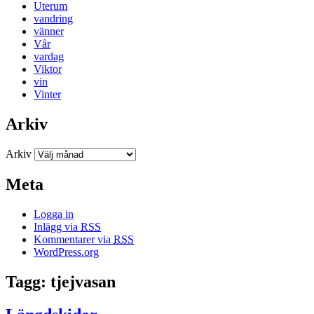
Uterum
vandring
vänner
Vår
vardag
Viktor
vin
Vinter
Arkiv
Arkiv
Meta
Logga in
Inlägg via
RSS
Kommentarer via
RSS
WordPress.org
Tagg: tjejvasan