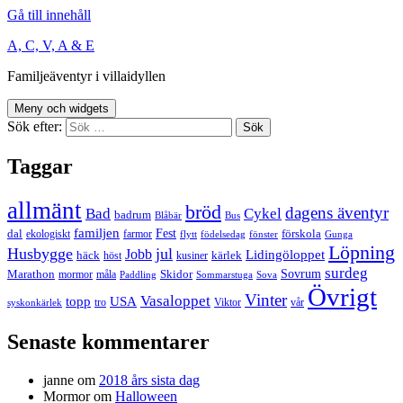
Gå till innehåll
A, C, V, A & E
Familjeäventyr i villaidyllen
Meny och widgets
Sök efter:
Taggar
allmänt
bröd
dagens äventyr
Bad
Cykel
badrum
Blåbär
Bus
familjen
Fest
dal
förskola
ekologiskt
farmor
flytt
födelsedag
fönster
Gunga
Löpning
Husbygge
jul
Jobb
Lidingöloppet
häck
kärlek
höst
kusiner
surdeg
Sovrum
Marathon
Skidor
mormor
måla
Paddling
Sommarstuga
Sova
Övrigt
Vinter
Vasaloppet
topp
USA
tro
Viktor
vår
syskonkärlek
Senaste kommentarer
janne
om
2018 års sista dag
Mormor
om
Halloween