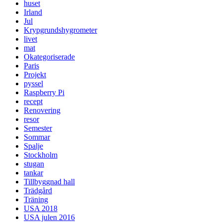
huset
Irland
Jul
Krypgrundshygrometer
livet
mat
Okategoriserade
Paris
Projekt
pyssel
Raspberry Pi
recept
Renovering
resor
Semester
Sommar
Spalje
Stockholm
stugan
tankar
Tillbyggnad hall
Trädgård
Träning
USA 2018
USA julen 2016