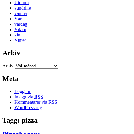
Uterum
vandring
vänner
Vår
vardag
Viktor
vin
Vinter
Arkiv
Arkiv
Meta
Logga in
Inlägg via
RSS
Kommentarer via
RSS
WordPress.org
Tagg: pizza