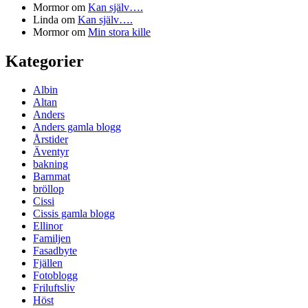
Mormor
om
Kan själv….
Linda
om
Kan själv….
Mormor
om
Min stora kille
Kategorier
Albin
Altan
Anders
Anders gamla blogg
Årstider
Äventyr
bakning
Barnmat
bröllop
Cissi
Cissis gamla blogg
Ellinor
Familjen
Fasadbyte
Fjällen
Fotoblogg
Friluftsliv
Höst