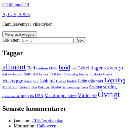
Gå till innehåll
A, C, V, A & E
Familjeäventyr i villaidyllen
Meny och widgets
Sök efter:
Taggar
allmänt
bröd
dagens äventyr
Bad
Cykel
badrum
Blåbär
Bus
familjen
Fest
dal
förskola
ekologiskt
farmor
flytt
födelsedag
fönster
Gunga
Löpning
Husbygge
jul
Jobb
Lidingöloppet
häck
kärlek
höst
kusiner
surdeg
Sovrum
Marathon
Skidor
mormor
måla
Paddling
Sommarstuga
Sova
Övrigt
Vinter
Vasaloppet
topp
USA
tro
Viktor
vår
syskonkärlek
Senaste kommentarer
janne
om
2018 års sista dag
Mormor
om
Halloween