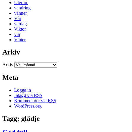
Uterum
vandring
vänner
Vår
vardag
Viktor
vin
Vinter
Arkiv
Arkiv
Meta
Logga in
Inlägg via
RSS
Kommentarer via
RSS
WordPress.org
Tagg: glädje