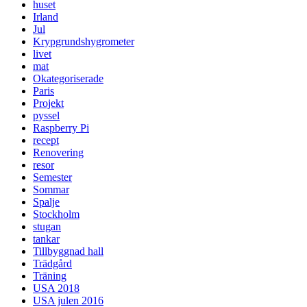
huset
Irland
Jul
Krypgrundshygrometer
livet
mat
Okategoriserade
Paris
Projekt
pyssel
Raspberry Pi
recept
Renovering
resor
Semester
Sommar
Spalje
Stockholm
stugan
tankar
Tillbyggnad hall
Trädgård
Träning
USA 2018
USA julen 2016