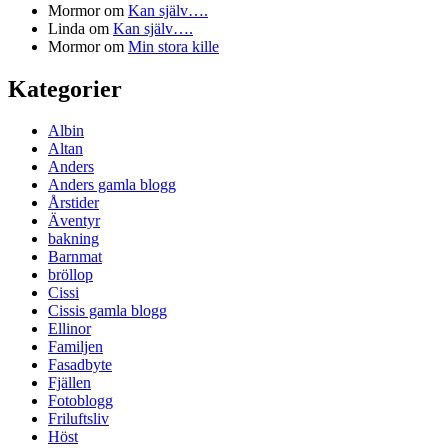
Mormor
om
Kan själv….
Linda
om
Kan själv….
Mormor
om
Min stora kille
Kategorier
Albin
Altan
Anders
Anders gamla blogg
Årstider
Äventyr
bakning
Barnmat
bröllop
Cissi
Cissis gamla blogg
Ellinor
Familjen
Fasadbyte
Fjällen
Fotoblogg
Friluftsliv
Höst