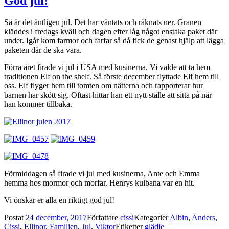
God jul!
Så är det äntligen jul. Det har väntats och räknats ner. Granen
kläddes i fredags kväll och dagen efter låg något enstaka paket där
under. Igår kom farmor och farfar så då fick de genast hjälp att lägga
paketen där de ska vara.
Förra året firade vi jul i USA med kusinerna. Vi valde att ta hem
traditionen Elf on the shelf. Så förste december flyttade Elf hem till
oss. Elf flyger hem till tomten om nätterna och rapporterar hur
barnen har skött sig. Oftast hittar han ett nytt ställe att sitta på när
han kommer tillbaka.
Förmiddagen så firade vi jul med kusinerna, Ante och Emma
hemma hos mormor och morfar. Henrys kulbana var en hit.
Vi önskar er alla en riktigt god jul!
Postat
24 december, 2017
Författare
cissi
Kategorier
Albin
,
Anders
,
Cissi
,
Ellinor
,
Familjen
,
Jul
,
Viktor
Etiketter
glädje