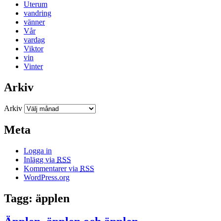
Uterum
vandring
vänner
Vår
vardag
Viktor
vin
Vinter
Arkiv
Arkiv
Meta
Logga in
Inlägg via
RSS
Kommentarer via
RSS
WordPress.org
Tagg: äpplen