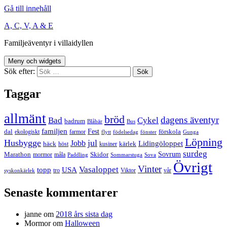
Gå till innehåll
A, C, V, A & E
Familjeäventyr i villaidyllen
Meny och widgets
Sök efter:
Taggar
allmänt
bröd
dagens äventyr
Bad
Cykel
badrum
Blåbär
Bus
familjen
Fest
dal
förskola
ekologiskt
farmor
flytt
födelsedag
fönster
Gunga
Löpning
Husbygge
jul
Jobb
Lidingöloppet
häck
kärlek
höst
kusiner
surdeg
Sovrum
Marathon
Skidor
mormor
måla
Paddling
Sommarstuga
Sova
Övrigt
Vinter
Vasaloppet
topp
USA
tro
Viktor
vår
syskonkärlek
Senaste kommentarer
janne
om
2018 års sista dag
Mormor
om
Halloween