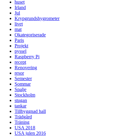
huset
Irland
Jul
Krypgrundshygrometer
livet
mat
Okategoriserade
Paris
Projekt
pyssel
Raspberry Pi
recept
Renovering
resor
Semester
Sommar
Spalje
Stockholm
stugan
tankar
Tillbyggnad hall
Trädgård
Träning
USA 2018
USA julen 2016