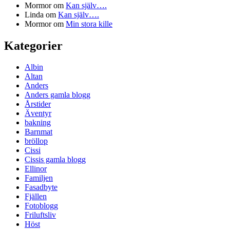
Mormor
om
Kan själv….
Linda
om
Kan själv….
Mormor
om
Min stora kille
Kategorier
Albin
Altan
Anders
Anders gamla blogg
Årstider
Äventyr
bakning
Barnmat
bröllop
Cissi
Cissis gamla blogg
Ellinor
Familjen
Fasadbyte
Fjällen
Fotoblogg
Friluftsliv
Höst