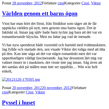
Postat
28 november, 2012
Författare
cissi
Kategorier
Cissi
,
Viktor
Världen genom ett barns ögon
Visst har man hört det förut, från föräldrar som säger att de får
upptäcka världen på nytt, men genom sina barns ögon. Det är
faktiskt så. Innan jag själv hade barn tyckte jag bara att det var en
romantiserande klyscha. Men nu fattar jag vad de menade.
Vi har nyss spenderat både vuxentid och barntid med tvättmaskinen.
Jag fyllde och startade den, sen visade Viktor det roliga med att titta
på den. Kan inte säga att det var något romantiskt men det var
uppenbarligen väldigt fascinerande. Jag har dessutom lärt mig var
vattnet rinner in i maskinen, det visste inte jag innan. Såg även att
det samlas skit på ställen man inte ser uppifrån… Win win helt
enkelt,
Postat
20 november, 2012
20 november, 2012
Författare
cissi
Kategorier
Cissi
,
Viktor
Pyssel i huset