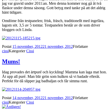
jag var gravid under 2011:an. Men denna kommer nog gå åt två
flaskor under denna säsong. Gott betyg med tanke på att det aldrig
hänt tidigare.
Omdöme från testpanelen; frisk, fräsch, traditionellt med ingefära,
lagom söt. 3,5 av 5 tomtar. Testpanelen består av de som driver
bloggen och Linda.
Postat
15 november, 2012
21 november, 2012
Författare
cissi
Kategorier
Cissi
Mums!
Idag provades det ärtpuré och kyckling! Mamma kan laga mat hon.
Åt upp all puré. Man blir grön som hulken så vi badade efteråt.
Perfekt för då slipper jag badbaljan och får simma runt.
Postat
14 november, 2012
21 november, 2012
Författare
cissi
Kategorier
Cissi