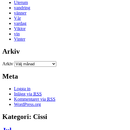
Uterum
vandring
vänner
Vår
vardag
Viktor
vin
Vinter
Arkiv
Arkiv
Meta
Logga in
Inlägg via
RSS
Kommentarer via
RSS
WordPress.org
Kategori: Cissi