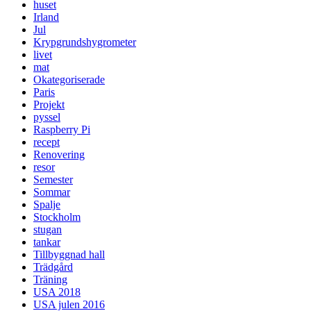
huset
Irland
Jul
Krypgrundshygrometer
livet
mat
Okategoriserade
Paris
Projekt
pyssel
Raspberry Pi
recept
Renovering
resor
Semester
Sommar
Spalje
Stockholm
stugan
tankar
Tillbyggnad hall
Trädgård
Träning
USA 2018
USA julen 2016