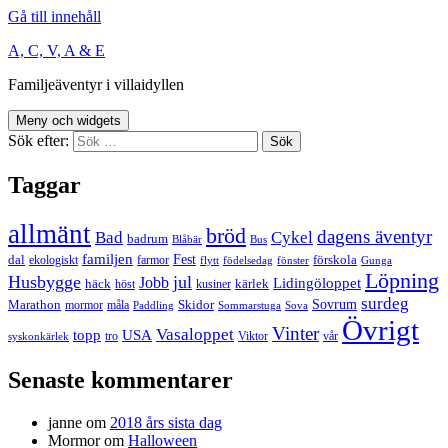
Gå till innehåll
A, C, V, A & E
Familjeäventyr i villaidyllen
Meny och widgets
Sök efter:
Taggar
allmänt
bröd
dagens äventyr
Bad
Cykel
badrum
Blåbär
Bus
familjen
Fest
dal
förskola
ekologiskt
farmor
flytt
födelsedag
fönster
Gunga
Löpning
Husbygge
jul
Jobb
Lidingöloppet
häck
kärlek
höst
kusiner
surdeg
Sovrum
Marathon
Skidor
mormor
måla
Paddling
Sommarstuga
Sova
Övrigt
Vinter
Vasaloppet
topp
USA
tro
Viktor
vår
syskonkärlek
Senaste kommentarer
janne
om
2018 års sista dag
Mormor
om
Halloween