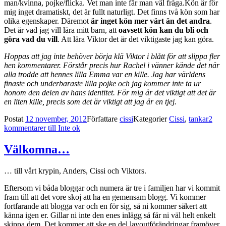
man/kvinna, pojke/flicka. Vet man inte får man väl fråga.Kön är för
mig inget dramatiskt, det är fullt naturligt. Det finns två kön som har
olika egenskaper. Däremot
är inget kön mer värt än det andra
.
Det är vad jag vill lära mitt barn, att
oavsett kön kan du bli och
göra vad du vill
. Att lära Viktor det är det viktigaste jag kan göra.
Hoppas att jag inte behöver börja klä Viktor i blått för att slippa fler
hen kommentarer. Förstår precis hur Rachel i vänner kände det när
alla trodde att hennes lilla Emma var en kille. Jag har världens
finaste och underbaraste lilla pojke och jag kommer inte ta ur
honom den delen av hans identitet. För mig är det viktigt att det är
en liten kille, precis som det är viktigt att jag är en tjej.
Postat
12 november, 2012
Författare
cissi
Kategorier
Cissi
,
tankar
2
kommentarer
till Inte ok
Välkomna…
… till vårt krypin, Anders, Cissi och Viktors.
Eftersom vi båda bloggar och numera är tre i familjen har vi kommit
fram till att det vore skoj att ha en gemensam blogg. Vi kommer
fortfarande att blogga var och en för sig, så ni kommer säkert att
känna igen er. Gillar ni inte den enes inlägg så får ni väl helt enkelt
skippa dem. Det kommer att ske en del layoutförändringar framöver,