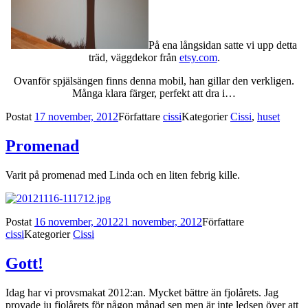
På ena långsidan satte vi upp detta
träd, väggdekor från
etsy.com
.
Ovanför spjälsängen finns denna mobil, han gillar den verkligen.
Många klara färger, perfekt att dra i…
Postat
17 november, 2012
Författare
cissi
Kategorier
Cissi
,
huset
Promenad
Varit på promenad med Linda och en liten febrig kille.
Postat
16 november, 2012
21 november, 2012
Författare
cissi
Kategorier
Cissi
Gott!
Idag har vi provsmakat 2012:an. Mycket bättre än fjolårets. Jag
provade ju fjolårets för någon månad sen men är inte ledsen över att