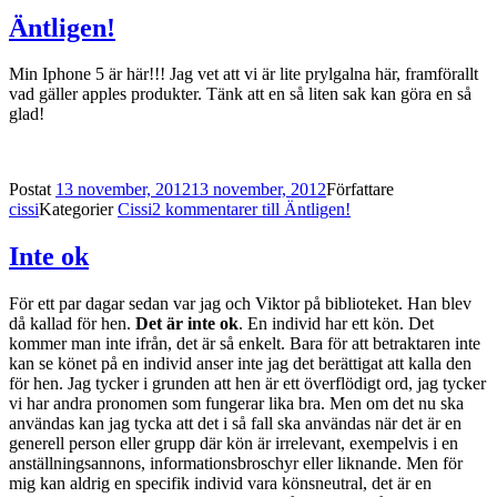
Äntligen!
Min Iphone 5 är här!!! Jag vet att vi är lite prylgalna här, framförallt
vad gäller apples produkter. Tänk att en så liten sak kan göra en så
glad!
Postat
13 november, 2012
13 november, 2012
Författare
cissi
Kategorier
Cissi
2 kommentarer
till Äntligen!
Inte ok
För ett par dagar sedan var jag och Viktor på biblioteket. Han blev
då kallad för hen.
Det är inte ok
. En individ har ett kön. Det
kommer man inte ifrån, det är så enkelt. Bara för att betraktaren inte
kan se könet på en individ anser inte jag det berättigat att kalla den
för hen. Jag tycker i grunden att hen är ett överflödigt ord, jag tycker
vi har andra pronomen som fungerar lika bra. Men om det nu ska
användas kan jag tycka att det i så fall ska användas när det är en
generell person eller grupp där kön är irrelevant, exempelvis i en
anställningsannons, informationsbroschyr eller liknande. Men för
mig kan aldrig en specifik individ vara könsneutral, det är en