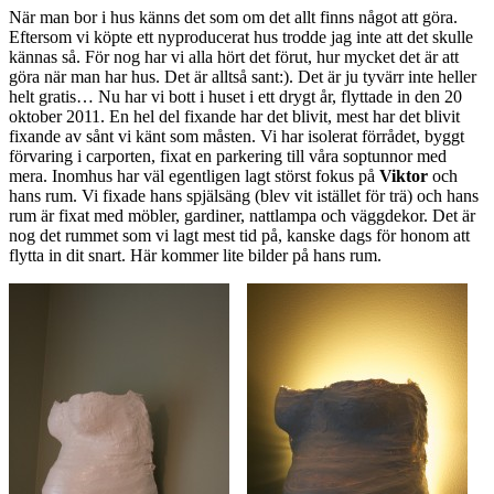
När man bor i hus känns det som om det allt finns något att göra.
Eftersom vi köpte ett nyproducerat hus trodde jag inte att det skulle
kännas så. För nog har vi alla hört det förut, hur mycket det är att
göra när man har hus. Det är alltså sant:). Det är ju tyvärr inte heller
helt gratis… Nu har vi bott i huset i ett drygt år, flyttade in den 20
oktober 2011. En hel del fixande har det blivit, mest har det blivit
fixande av sånt vi känt som måsten. Vi har isolerat förrådet, byggt
förvaring i carporten, fixat en parkering till våra soptunnor med
mera. Inomhus har väl egentligen lagt störst fokus på
Viktor
och
hans rum. Vi fixade hans spjälsäng (blev vit istället för trä) och hans
rum är fixat med möbler, gardiner, nattlampa och väggdekor. Det är
nog det rummet som vi lagt mest tid på, kanske dags för honom att
flytta in dit snart. Här kommer lite bilder på hans rum.