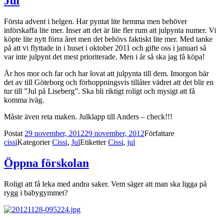
Jul
Första advent i helgen. Har pyntat lite hemma men behöver
införskaffa lite mer. Inser att det är lite fler rum att julpynta numer. Vi
köpte lite nytt förra året men det behövs faktiskt lite mer. Med tanke
på att vi flyttade in i huset i oktober 2011 och gifte oss i januari så
var inte julpynt det mest prioriterade. Men i år så ska jag få köpa!
Är hos mor och far och har lovat att julpynta till dem. Imorgon bär
det av till Göteborg och förhoppningsvis tillåter vädret att det blir en
tur till ”Jul på Liseberg”. Ska bli riktigt roligt och mysigt att få
komma iväg.
Måste även reta maken. Julklapp till Anders – check!!!
Postat
29 november, 2012
29 november, 2012
Författare
cissi
Kategorier
Cissi
,
Jul
Etiketter
Cissi
,
jul
Öppna förskolan
Roligt att få leka med andra saker. Vem säger att man ska ligga på
rygg i babygymmet?