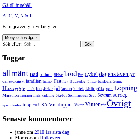
Gå till innehåll
A, C, V, A & E
Familjeäventyr i villaidyllen
Meny och widgets
Sök efter:
Taggar
allmänt
bröd
dagens äventyr
Bad
Cykel
badrum
Blåbär
Bus
familjen
Fest
dal
förskola
ekologiskt
farmor
flytt
födelsedag
fönster
Gunga
Löpning
Husbygge
jul
Jobb
Lidingöloppet
häck
kärlek
höst
kusiner
surdeg
Sovrum
Marathon
Skidor
mormor
måla
Paddling
Sommarstuga
Sova
Övrigt
Vinter
Vasaloppet
topp
USA
tro
Viktor
vår
syskonkärlek
Senaste kommentarer
janne
om
2018 års sista dag
Mormor
om
Halloween