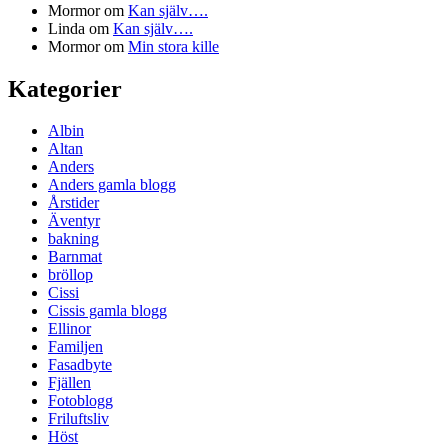
Mormor
om
Kan själv….
Linda
om
Kan själv….
Mormor
om
Min stora kille
Kategorier
Albin
Altan
Anders
Anders gamla blogg
Årstider
Äventyr
bakning
Barnmat
bröllop
Cissi
Cissis gamla blogg
Ellinor
Familjen
Fasadbyte
Fjällen
Fotoblogg
Friluftsliv
Höst