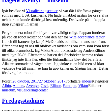
Dagens äventyr – museum
Igår besökte vi
Visualiceringscenter
, vi var där i för första gången i
somras med USA-kusinerna. Nu hade vi labbet nästan för oss själva
och barnen kunde därför gå loss ordentlig. De övade på att koppla
ihop synapser i hjärnan
Programmera robot för labyrint var väldigt roligt. Pappan funderar
på vad en robot kostar och vad den har för
Wife acceptance factor
Lunch till barnens lycka på McDonalds och tillsammans med frun.
Efter detta tog vi oss till biblioteket tävlandes om vem som kom först
till olika brunnslock, lag ViktorAlbin utklassade lag AndersEllinor
med ”typ 20-0”. Eftersom vi har en del låneböcker hemma redan
tänkte jag inte låna fler, efter lite förhandlande blev det bara fyra.
Alla tre somnade på vägen hem. Jag tänkte ta en bild men så klart
vaknade två till innan jag han få upp kameran. Slagna hjältar! Det är
för övrigt bra motion.
Postat
28 oktober, 2017
27 oktober, 2017
Författare
anders
Kategorier
Albin
,
Anders
,
Äventyr
,
Cissi
,
Ellinor
,
Familjen
,
Viktor
Etiketter
museum
,
visualiceringscenter
Fredagsstädning