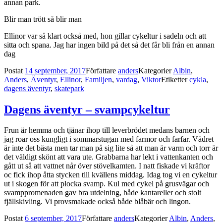
annan park.
Blir man trött så blir man
Ellinor var så klart också med, hon gillar cykeltur i sadeln och att
sitta och spana. Jag har ingen bild på det så det får bli från en annan
dag
Postat
14 september, 2017
Författare
anders
Kategorier
Albin
,
Anders
,
Äventyr
,
Ellinor
,
Familjen
,
vardag
,
Viktor
Etiketter
cykla
,
dagens äventyr
,
skatepark
Dagens äventyr – svampcykeltur
Frun är hemma och tjänar ihop till leverbrödet medans barnen och
jag roar oss kungligt i sommarstugan med farmor och farfar. Vädret
är inte det bästa men tar man på sig lite så att man är varm och torr är
det väldigt skönt att vara ute. Grabbarna har lekt i vattenkanten och
gått ut så att vattnet når över stövelkamten. I natt fiskade vi kräftor
oc fick ihop åtta stycken till kvällens middag. Idag tog vi en cykeltur
ut i skogen för att plocka svamp. Kul med cykel på grusvägar och
svamppromenaden gav bra utdelning, både kantareller och stolt
fjällskivling. Vi provsmakade också både blåbär och lingon.
Postat
6 september, 2017
Författare
anders
Kategorier
Albin
,
Anders
,