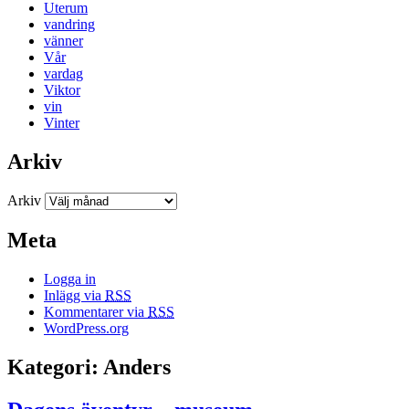
Uterum
vandring
vänner
Vår
vardag
Viktor
vin
Vinter
Arkiv
Arkiv
Meta
Logga in
Inlägg via
RSS
Kommentarer via
RSS
WordPress.org
Kategori: Anders