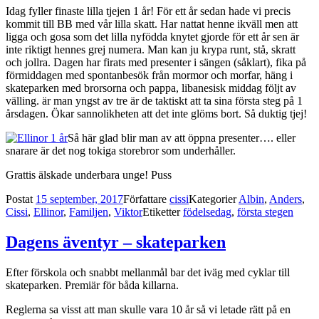
Idag fyller finaste lilla tjejen 1 år! För ett år sedan hade vi precis
kommit till BB med vår lilla skatt. Har nattat henne ikväll men att
ligga och gosa som det lilla nyfödda knytet gjorde för ett år sen är
inte riktigt hennes grej numera. Man kan ju krypa runt, stå, skratt
och jollra. Dagen har firats med presenter i sängen (såklart), fika på
förmiddagen med spontanbesök från mormor och morfar, häng i
skateparken med brorsorna och pappa, libanesisk middag följt av
välling. är man yngst av tre är de taktiskt att ta sina första steg på 1
årsdagen. Ökar sannolikheten att det inte glöms bort. Så duktig tjej!
Så här glad blir man av att öppna presenter…. eller
snarare är det nog tokiga storebror som underhåller.
Grattis älskade underbara unge! Puss
Postat
15 september, 2017
Författare
cissi
Kategorier
Albin
,
Anders
,
Cissi
,
Ellinor
,
Familjen
,
Viktor
Etiketter
födelsedag
,
första stegen
Dagens äventyr – skateparken
Efter förskola och snabbt mellanmål bar det iväg med cyklar till
skateparken. Premiär för båda killarna.
Reglerna sa visst att man skulle vara 10 år så vi letade rätt på en