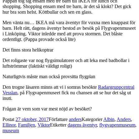
Pappan tog sig ensam med tre barn till IKEA för lunch och
shopping. Shopping ensam med tre barn, är det så klokt? Det gick
hur bra som helst. Köttbullar och sen en glass.
Men vänta nu… IKEA må vara äventyr för vuxna men knappast för
barn. Helt rätt, dagens äventyr bestod av besök på Flygvapenmuseet
i Linköping. Viktor inledde med att prova stormen. Det blåste
ordentligt. (Pappa provade också lite)
Det finns stora helikoptrar
Det roligaste var nog flygsimulatorer och att leka med badbollar i
luftströmmar (faktiskt väldigt roligt)
Naturligtvis måste man också provsitta flygplan
Den trogne läsaren minns att vi i somras besökte
Radargruppcentral
Vesslan
, på Flygvapenmuseet fick nu chansen att se hur det såg ut
inuti.
Frågan är vem som var mest nöjd av besöket?
Postat
27 oktober, 2017
Författare
anders
Kategorier
Albin
,
Anders
,
Ellinor
,
Familjen
,
Viktor
Etiketter
dagens äventyr
,
flygvapenmuseum
,
museum