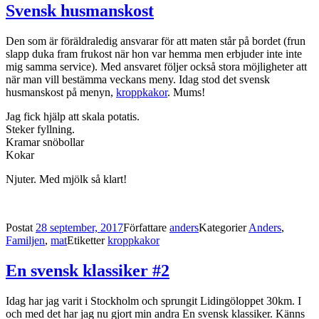
Svensk husmanskost
Den som är föräldraledig ansvarar för att maten står på bordet (frun
slapp duka fram frukost när hon var hemma men erbjuder inte inte
mig samma service). Med ansvaret följer också stora möjligheter att
när man vill bestämma veckans meny. Idag stod det svensk
husmanskost på menyn,
kroppkakor
. Mums!
Jag fick hjälp att skala potatis.
Steker fyllning.
Kramar snöbollar
Kokar
Njuter. Med mjölk så klart!
Postat
28 september, 2017
Författare
anders
Kategorier
Anders
,
Familjen
,
mat
Etiketter
kroppkakor
En svensk klassiker #2
Idag har jag varit i Stockholm och sprungit Lidingöloppet 30km. I
och med det har jag nu gjort min andra En svensk klassiker. Känns