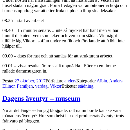
Under hösten har målsättningen varit att mot slutet av veckan ha
huset städat i någon grad. Förra fredagen var ambitionerna höga och
barnens uppdrag var att efter frukost plocka ihop sina leksaker.
08.25 – start av arbetet
08.40 – 15 minuter senare… inte så mycket har hänt men vi har
hunnit diskutera vem som leker och vem som städar. Vid något
tillfälle låg Viktor i soffan under en filt och förklarade att Albin inte
hjälper till.
09.00 – dags för rast och att samlas för att strukturera arbetet
09.01 – vissa resultat är trots allt uppnådda. Efter ca en timme
rullade dammsugaren in.
Postat
27 oktober, 2017
Författare
anders
Kategorier
Albin
,
Anders
,
Ellinor
,
Familjen
,
vardag
,
Viktor
Etiketter
städning
Dagens äventyr – museum
Nu är det länge sedan jag bloggade, rätt namn borde kanske vara
månadens äventyr? Hur som helst har det producerats äventyr trots
frånvaro på bloggen.