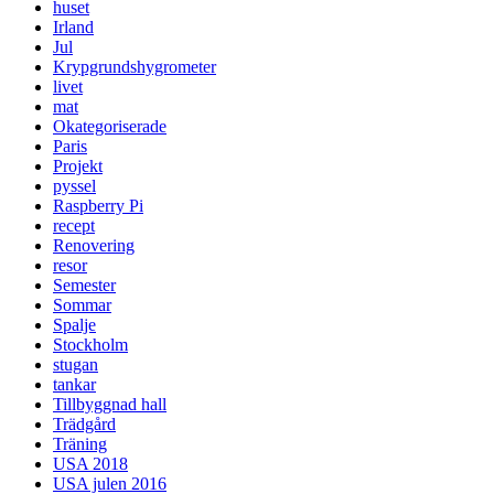
huset
Irland
Jul
Krypgrundshygrometer
livet
mat
Okategoriserade
Paris
Projekt
pyssel
Raspberry Pi
recept
Renovering
resor
Semester
Sommar
Spalje
Stockholm
stugan
tankar
Tillbyggnad hall
Trädgård
Träning
USA 2018
USA julen 2016