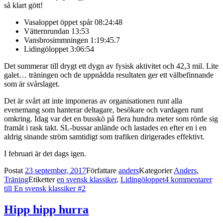
så klart gött!
Vasaloppet öppet spår 08:24:48
Vätternrundan 13:53
Vansbrosimmningen 1:19:45.7
Lidingöloppet 3:06:54
Det summerar till drygt ett dygn av fysisk aktivitet och 42,3 mil. Lite
galet… träningen och de uppnådda resultaten ger ett välbefinnande
som är svårslaget.
Det är svårt att inte imponeras av organisationen runt alla
evenemang som hanterar deltagare, besökare och vardagen runt
omkring. Idag var det en busskö på flera hundra meter som rörde sig
framåt i rask takt. SL-bussar anlände och lastades en efter en i en
aldrig sinande ström samtidigt som trafiken dirigerades effektivt.
I februari är det dags igen.
Postat
23 september, 2017
Författare
anders
Kategorier
Anders
,
Träning
Etiketter
en svensk klassiker
,
Lidingöloppet
4 kommentarer
till En svensk klassiker #2
Hipp hipp hurra