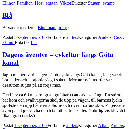
Ellinor
,
Familjen
,
Höst
,
stugan
,
Viktor
Etiketter
Stugan
,
svamp
Blå
Blivande medlem i
Blue man group
?
Postat
3 september, 2017
Författare
anders
Kategorier
Anders
,
Cissi
,
Ellinor
Etiketter
blå
Dagens äventyr – cykeltur längs Göta
kanal
Jag har länge varit sugen på att cykla längs Göta kanal, idag var det
bra väder och vi gjorde slag i saken. Mormor och morfar var
dessutom sugna på att följa med.
Det blev ca 6 km, strongt av grabbarna att orka så långt. En större
båt kom och svallvågorna sköljde upp på vägen, till barnens lycka
spolade den upp både en abborre och över morfars skor. Vi passade
även på att geocacha och leta rätt på tre skatter. Naturligtvis blev det
fika i gräset också.
Postat
1 september, 2017
Författare
anders
Kategorier
Albin
,
Anders
,