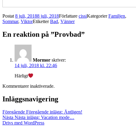
Postat
8 juli, 2018
8 juli, 2018
Författare
cissi
Kategorier
Familjen
,
Sommar
,
Viktor
Etiketter
Bad
,
Vänner
En reaktion på ”Provbad”
Mormor
skriver:
14 juli, 2018 kl. 22:46
Härligt
Kommentarer inaktiverade.
Inläggsnavigering
Föregående
Föregående inlägg:
Äntligen!
Nästa
Nästa inlägg:
Vacation mode…
Drivs med WordPress