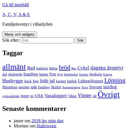
Gå till innehåll
A, C, V, A & E
Familjeäventyr i villaidyllen
Meny och widgets
Sök efter:
Taggar
allmänt
bröd
dagens äventyr
Bad
Cykel
badrum
Blåbär
Bus
familjen
Fest
dal
förskola
ekologiskt
farmor
flytt
födelsedag
fönster
Gunga
Löpning
Husbygge
jul
Jobb
Lidingöloppet
häck
kärlek
höst
kusiner
surdeg
Sovrum
Marathon
Skidor
mormor
måla
Paddling
Sommarstuga
Sova
Övrigt
Vinter
Vasaloppet
topp
USA
tro
Viktor
vår
syskonkärlek
Senaste kommentarer
janne
om
2018 års sista dag
Mormor
om
Halloween