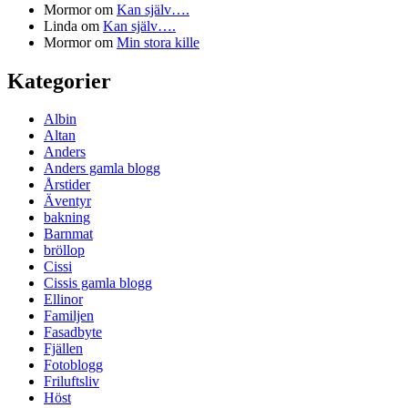
Mormor
om
Kan själv….
Linda
om
Kan själv….
Mormor
om
Min stora kille
Kategorier
Albin
Altan
Anders
Anders gamla blogg
Årstider
Äventyr
bakning
Barnmat
bröllop
Cissi
Cissis gamla blogg
Ellinor
Familjen
Fasadbyte
Fjällen
Fotoblogg
Friluftsliv
Höst