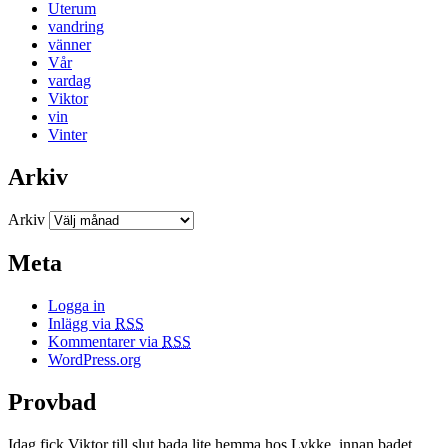
Uterum
vandring
vänner
Vår
vardag
Viktor
vin
Vinter
Arkiv
Arkiv
Meta
Logga in
Inlägg via
RSS
Kommentarer via
RSS
WordPress.org
Provbad
Idag fick Viktor till slut bada lite hemma hos Lykke, innan badet