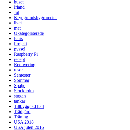
huset
Irland
Jul
Krypgrundshygrometer
livet
mat
Okategoriserade
Paris
Projekt
pyssel
Raspberry Pi
recept
Renovering
resor
Semester
Sommar
Spalje
Stockholm
stugan
tankar
Tillbyggnad hall
Trädgård
Träning
USA 2018
USA julen 2016