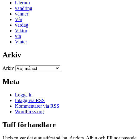
Uterum
vandring
vänner
Vår
vardag
Viktor
vin
Vinter
Arkiv
Arkiv
Meta
Logga in
Inlägg via
RSS
Kommentarer via
RSS
WordPress.org
Tuff förhandlare
I helgen var det augustifest så jag, Anders, Albin och Ellinor passade