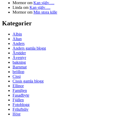
Mormor
om
Kan själv….
Linda
om
Kan själv….
Mormor
om
Min stora kille
Kategorier
Albin
Altan
Anders
Anders gamla blogg
Årstider
Äventyr
bakning
Barnmat
bröllop
Cissi
Cissis gamla blogg
Ellinor
Familjen
Fasadbyte
Fjällen
Fotoblogg
Friluftsliv
Höst