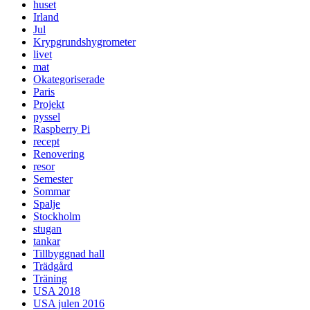
huset
Irland
Jul
Krypgrundshygrometer
livet
mat
Okategoriserade
Paris
Projekt
pyssel
Raspberry Pi
recept
Renovering
resor
Semester
Sommar
Spalje
Stockholm
stugan
tankar
Tillbyggnad hall
Trädgård
Träning
USA 2018
USA julen 2016