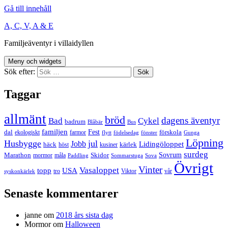
Gå till innehåll
A, C, V, A & E
Familjeäventyr i villaidyllen
Meny och widgets
Sök efter:
Taggar
allmänt
bröd
dagens äventyr
Bad
Cykel
badrum
Blåbär
Bus
familjen
Fest
dal
förskola
ekologiskt
farmor
flytt
födelsedag
fönster
Gunga
Löpning
Husbygge
jul
Jobb
Lidingöloppet
häck
kärlek
höst
kusiner
surdeg
Sovrum
Marathon
Skidor
mormor
måla
Paddling
Sommarstuga
Sova
Övrigt
Vinter
Vasaloppet
topp
USA
tro
Viktor
vår
syskonkärlek
Senaste kommentarer
janne
om
2018 års sista dag
Mormor
om
Halloween