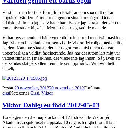
Världen genom ett barns ögon
Visst har man hört det förut, från föräldrar som säger att de får
upptäcka världen på nytt, men genom sina barns ögon. Det är
faktiskt så. Innan jag själv hade barn tyckte jag bara att det var en
romantiserande klyscha. Men nu fattar jag vad de menade.
Vi har nyss spenderat både vuxentid och barntid med tvättmaskinen.
Jag fyllde och startade den, sen visade Viktor det roliga med att titta
på den. Kan inte säga att det var något romantiskt men det var
uppenbarligen väldigt fascinerande. Jag har dessutom lärt mig var
vattnet rinner in i maskinen, det visste inte jag innan. Såg även att
det samlas skit på ställen man inte ser uppifrån… Win win helt
enkelt,
Postat
20 november, 2012
20 november, 2012
Författare
cissi
Kategorier
Cissi
,
Viktor
Viktor Dahlgren född 2012-05-03
Torsdagen den 3:e maj klockan 14.17 föddes lille Viktor på
Akademiska sjukhuset i Uppsala. 10 dagars ledighet för att lära
känna den lille och få känsla för den förändrade livssituationen.