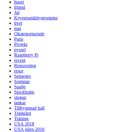
huset
Irland
Jul
Krypgrundshygrometer
livet
mat
Okategoriserade
Paris
Projekt
pyssel
Raspberry Pi
recept
Renovering
resor
Semester
Sommar
Spalje
Stockholm
stugan
tankar
Tillbyggnad hall
Trädgård
Träning
USA 2018
USA julen 2016