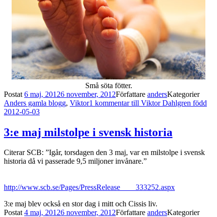
Små söta fötter.
Postat
6 maj, 2012
6 november, 2012
Författare
anders
Kategorier
Anders gamla blogg
,
Viktor
1 kommentar
till Viktor Dahlgren född
2012-05-03
3:e maj milstolpe i svensk historia
Citerar SCB: ”Igår, torsdagen den 3 maj, var en milstolpe i svensk
historia då vi passerade 9,5 miljoner invånare.”
http://www.scb.se/Pages/PressRelease____333252.aspx
3:e maj blev också en stor dag i mitt och Cissis liv.
Postat
4 maj, 2012
6 november, 2012
Författare
anders
Kategorier