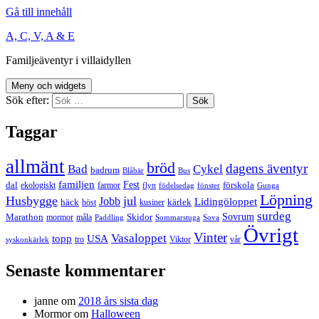
Gå till innehåll
A, C, V, A & E
Familjeäventyr i villaidyllen
Meny och widgets
Sök efter:
Taggar
allmänt
bröd
dagens äventyr
Bad
Cykel
badrum
Blåbär
Bus
familjen
Fest
dal
förskola
ekologiskt
farmor
flytt
födelsedag
fönster
Gunga
Löpning
Husbygge
jul
Jobb
Lidingöloppet
häck
kärlek
höst
kusiner
surdeg
Sovrum
Marathon
Skidor
mormor
måla
Paddling
Sommarstuga
Sova
Övrigt
Vinter
Vasaloppet
topp
USA
tro
Viktor
vår
syskonkärlek
Senaste kommentarer
janne
om
2018 års sista dag
Mormor
om
Halloween