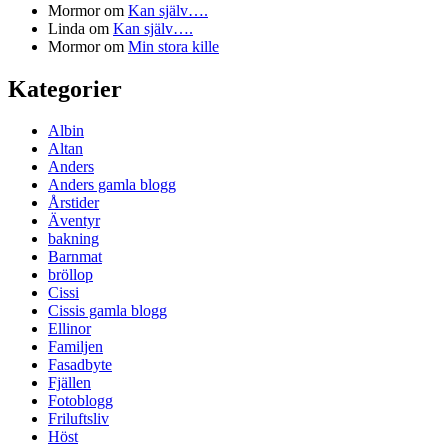
Mormor
om
Kan själv….
Linda
om
Kan själv….
Mormor
om
Min stora kille
Kategorier
Albin
Altan
Anders
Anders gamla blogg
Årstider
Äventyr
bakning
Barnmat
bröllop
Cissi
Cissis gamla blogg
Ellinor
Familjen
Fasadbyte
Fjällen
Fotoblogg
Friluftsliv
Höst