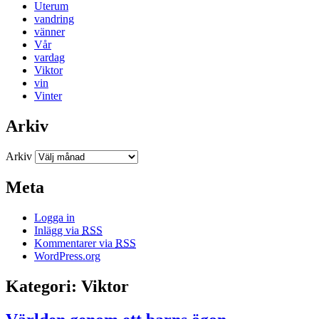
Uterum
vandring
vänner
Vår
vardag
Viktor
vin
Vinter
Arkiv
Arkiv
Meta
Logga in
Inlägg via
RSS
Kommentarer via
RSS
WordPress.org
Kategori: Viktor