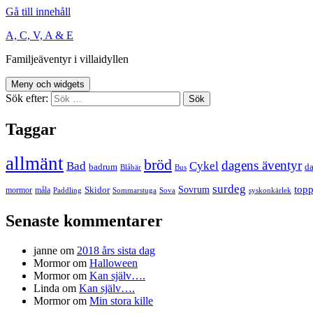
Gå till innehåll
A, C, V, A & E
Familjeäventyr i villaidyllen
Meny och widgets
Sök efter:
Taggar
allmänt
bröd
dagens äventyr
Bad
Cykel
badrum
da
Blåbär
Bus
surdeg
Sovrum
top
Skidor
mormor
måla
Paddling
Sommarstuga
Sova
syskonkärlek
Senaste kommentarer
janne
om
2018 års sista dag
Mormor
om
Halloween
Mormor
om
Kan själv….
Linda
om
Kan själv….
Mormor
om
Min stora kille