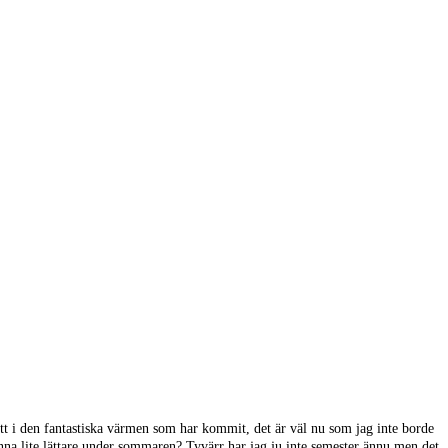
tt i den fantastiska värmen som har kommit, det är väl nu som jag inte borde
känna lite lättare under sommaren? Tyvärr har jag ju inte semester ännu men det