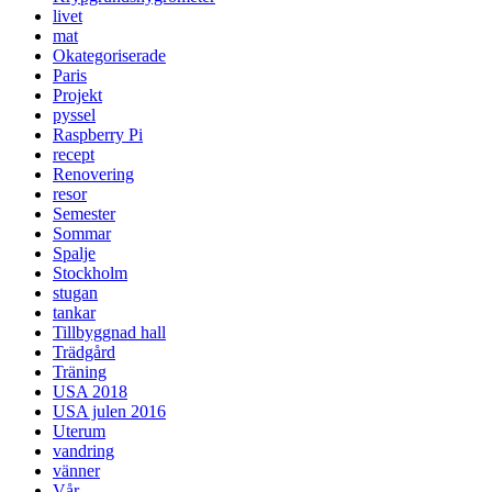
livet
mat
Okategoriserade
Paris
Projekt
pyssel
Raspberry Pi
recept
Renovering
resor
Semester
Sommar
Spalje
Stockholm
stugan
tankar
Tillbyggnad hall
Trädgård
Träning
USA 2018
USA julen 2016
Uterum
vandring
vänner
Vår