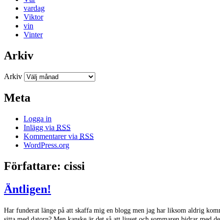
vardag
Viktor
vin
Vinter
Arkiv
Arkiv
Meta
Logga in
Inlägg via
RSS
Kommentarer via
RSS
WordPress.org
Författare:
cissi
Äntligen!
Har funderat länge på att skaffa mig en blogg men jag har liksom aldrig komm
sitta med datorn? Men kanske är det så att ljuset och sommaren bidrar med den 