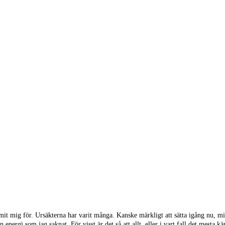
it mig för. Ursäkterna har varit många. Kanske märkligt att sätta igång nu, mi
energi som jag saknat. För visst är det så att allt, eller i vart fall det mesta 