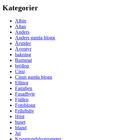
Kategorier
Albin
Altan
Anders
Anders gamla blogg
Årstider
Äventyr
bakning
Barnmat
bröllop
Cissi
Cissis gamla blogg
Ellinor
Familjen
Fasadbyte
Fjällen
Fotoblogg
Friluftsliv
Höst
huset
Irland
Jul
Krypgrundshygrometer