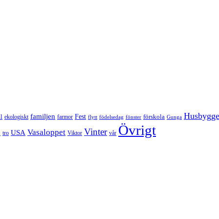
Husbygg
familjen
Fest
l
förskola
ekologiskt
farmor
flytt
födelsedag
fönster
Gunga
Övrigt
Vinter
Vasaloppet
p
USA
tro
Viktor
vår