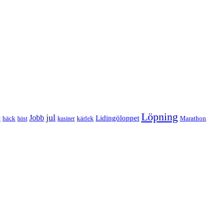
Löpning
e
jul
Jobb
Lidingöloppet
häck
kärlek
Marathon
höst
kusiner