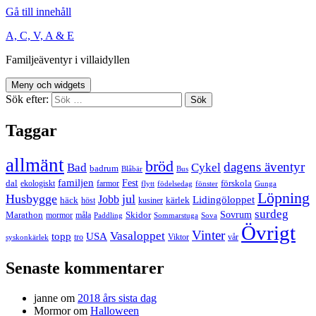
Gå till innehåll
A, C, V, A & E
Familjeäventyr i villaidyllen
Meny och widgets
Sök efter:
Taggar
allmänt
bröd
dagens äventyr
Bad
Cykel
badrum
Blåbär
Bus
familjen
Fest
dal
förskola
ekologiskt
farmor
flytt
födelsedag
fönster
Gunga
Löpning
Husbygge
jul
Jobb
Lidingöloppet
häck
kärlek
höst
kusiner
surdeg
Sovrum
Marathon
Skidor
mormor
måla
Paddling
Sommarstuga
Sova
Övrigt
Vinter
Vasaloppet
topp
USA
tro
Viktor
vår
syskonkärlek
Senaste kommentarer
janne
om
2018 års sista dag
Mormor
om
Halloween