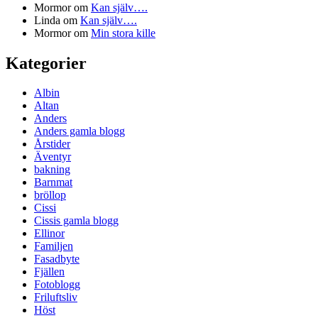
Mormor
om
Kan själv….
Linda
om
Kan själv….
Mormor
om
Min stora kille
Kategorier
Albin
Altan
Anders
Anders gamla blogg
Årstider
Äventyr
bakning
Barnmat
bröllop
Cissi
Cissis gamla blogg
Ellinor
Familjen
Fasadbyte
Fjällen
Fotoblogg
Friluftsliv
Höst