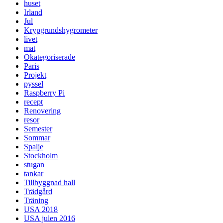
huset
Irland
Jul
Krypgrundshygrometer
livet
mat
Okategoriserade
Paris
Projekt
pyssel
Raspberry Pi
recept
Renovering
resor
Semester
Sommar
Spalje
Stockholm
stugan
tankar
Tillbyggnad hall
Trädgård
Träning
USA 2018
USA julen 2016