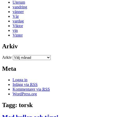
Uterum
vandring
vänner
Vår
vardag
Viktor
vin
Vinter
Arkiv
Arkiv
Meta
Logga in
Inlägg via
RSS
Kommentarer via
RSS
WordPress.org
Tagg: torsk