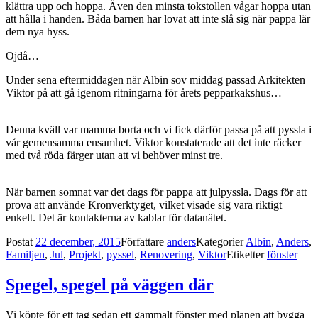
klättra upp och hoppa. Även den minsta tokstollen vågar hoppa utan
att hålla i handen. Båda barnen har lovat att inte slå sig när pappa lär
dem nya hyss.
Ojdå…
Under sena eftermiddagen när Albin sov middag passad Arkitekten
Viktor på att gå igenom ritningarna för årets pepparkakshus…
Denna kväll var mamma borta och vi fick därför passa på att pyssla i
vår gemensamma ensamhet. Viktor konstaterade att det inte räcker
med två röda färger utan att vi behöver minst tre.
När barnen somnat var det dags för pappa att julpyssla. Dags för att
prova att använde Kronverktyget, vilket visade sig vara riktigt
enkelt. Det är kontakterna av kablar för datanätet.
Postat
22 december, 2015
Författare
anders
Kategorier
Albin
,
Anders
,
Familjen
,
Jul
,
Projekt
,
pyssel
,
Renovering
,
Viktor
Etiketter
fönster
Spegel, spegel på väggen där
Vi köpte för ett tag sedan ett gammalt fönster med planen att bygga