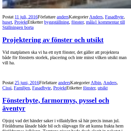
Postat
11 juli, 2016
Författare
anders
Kategorier
Anders
,
Fasadbyte
,
huset
,
Projekt
Etiketter
byggställning
,
fönster
,
måla
1 kommentar
till
Ställningen borta
Projektering av fönster och utsikt
Vid matplatsen ska vi ha ett nytt fönster, det gäller att projektera
både för fönstrets storlek, placering och inte minst vilken utsikt man
vill ha.
Postat
25 juni, 2016
Författare
anders
Kategorier
Albin
,
Anders
,
Cissi
,
Familjen
,
Fasadbyte
,
Projekt
Etiketter
fönster
,
utsikt
Fönsterbyte, farmormys, pyssel och
äventyr
Ojojoj vad det händer saker i villaidyllen så här precis innan jul.
Föräldrarna lånade både bil och släpvagn för att kunna frakta hem