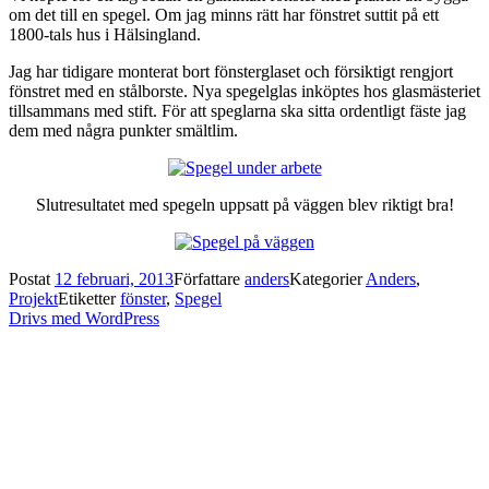
om det till en spegel. Om jag minns rätt har fönstret suttit på ett
1800-tals hus i Hälsingland.
Jag har tidigare monterat bort fönsterglaset och försiktigt rengjort
fönstret med en stålborste. Nya spegelglas inköptes hos glasmästeriet
tillsammans med stift. För att speglarna ska sitta ordentligt fäste jag
dem med några punkter smältlim.
Slutresultatet med spegeln uppsatt på väggen blev riktigt bra!
Postat
12 februari, 2013
Författare
anders
Kategorier
Anders
,
Projekt
Etiketter
fönster
,
Spegel
Drivs med WordPress