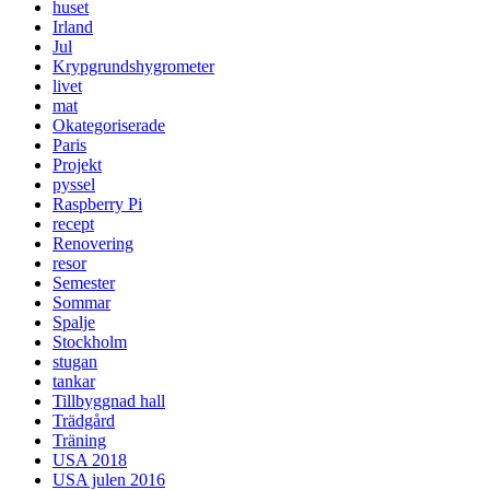
huset
Irland
Jul
Krypgrundshygrometer
livet
mat
Okategoriserade
Paris
Projekt
pyssel
Raspberry Pi
recept
Renovering
resor
Semester
Sommar
Spalje
Stockholm
stugan
tankar
Tillbyggnad hall
Trädgård
Träning
USA 2018
USA julen 2016