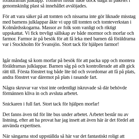
föräldrarnas julklapp. Tomtens nissar hade dock slagit in paketet i
genomskinlig plast så innehållet avslöjades.
För att vara säker på att tomten och nissarna inte gör liknade misstag
med barnens julklappar åkte vi upp till tomten och tomteverkstan i
Kolmårdsskogarna. Massor av folk som vanligt och riktigt
uppskattat. Vi fick trevligt sällskap av både mormor och morfar och
farmor. Farmor är på besök för att få leka med barnen då föräldrarna
var i Stockholm för Svansjön. Stort tack för hjälpen farmor!
Igår måndag så kom morfar på besök för att packa upp och montera
föräldrarnas julklappar. Barnen såg på och kontrollerade att allt gick
rätt till. Första fönstret tog både lite tid och svordomar att få på plats,
andra fönstret var däremot på plats i rasande fart.
Några skruvar var visst inte ordentligt iskruvade så där behövde
förmännen kliva in och avsluta arbetet.
Snickaren i full fart. Stort tack för hjälpen morfar!
Det fanns även tid för lite bus under arbetet. Arbetet består nu av
listning, efter att ha provat har jag insett att även här är det fördel att
använda expertisen.
När sängarna stod uppställda så här var det fantastiskt roligt att