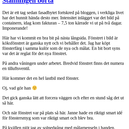
Ställningen borta
Det är ett tag sedan fasadbytet fortskred på bloggen, i verkliga livet
har det hunnit hända desto mer. Intensitet inlägget var det bild på
containern, idag kom fakturan – 7,5 ton kärrade vi ut på två dagar.
Imponerande!
Här har vi kommit en bra bit på nästa långsida. Fönstret i bild är
köksfönstret är ganska nytt och vi behåller det. Jag har köpt
fönsterfärg i samma kulör som de nya och målat. En bit bort syns
var det är reglat för det nya fönstret.
På andra våningen under arbetet. Bredvid fönstret finns det numera
en tilluftsventil.
Här kommer det en hel lastbil med fönster.
Oj, vad gör han
Det gick ganska lätt att forcera väggen och efter en stund såg det ut
så här.
Och när fönstret var på plats så här. Janne hade en riktigt smart idé
för fönstersmyg som var riktigt smart och blev bra.
På kvällen njöt jag av solnedgång med målarpenseln i handen.