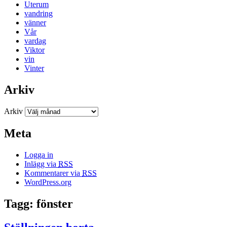
Uterum
vandring
vänner
Vår
vardag
Viktor
vin
Vinter
Arkiv
Arkiv
Meta
Logga in
Inlägg via
RSS
Kommentarer via
RSS
WordPress.org
Tagg: fönster