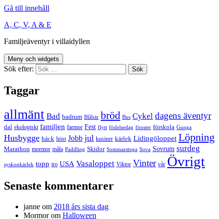
Gå till innehåll
A, C, V, A & E
Familjeäventyr i villaidyllen
Meny och widgets
Sök efter:
Taggar
allmänt
bröd
dagens äventyr
Bad
Cykel
badrum
Blåbär
Bus
familjen
Fest
dal
förskola
ekologiskt
farmor
flytt
födelsedag
fönster
Gunga
Löpning
Husbygge
jul
Jobb
Lidingöloppet
häck
kärlek
höst
kusiner
surdeg
Sovrum
Marathon
Skidor
mormor
måla
Paddling
Sommarstuga
Sova
Övrigt
Vinter
Vasaloppet
topp
USA
tro
Viktor
vår
syskonkärlek
Senaste kommentarer
janne
om
2018 års sista dag
Mormor
om
Halloween