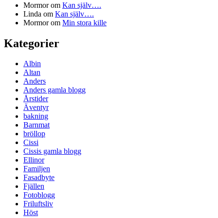
Mormor
om
Kan själv….
Linda
om
Kan själv….
Mormor
om
Min stora kille
Kategorier
Albin
Altan
Anders
Anders gamla blogg
Årstider
Äventyr
bakning
Barnmat
bröllop
Cissi
Cissis gamla blogg
Ellinor
Familjen
Fasadbyte
Fjällen
Fotoblogg
Friluftsliv
Höst