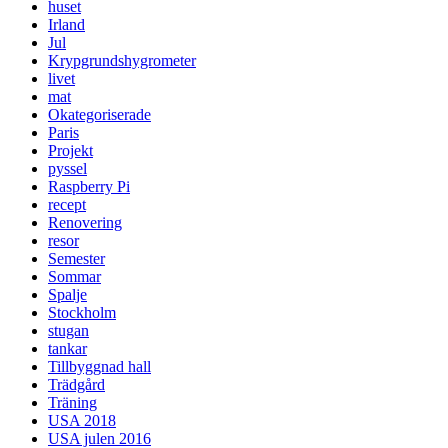
huset
Irland
Jul
Krypgrundshygrometer
livet
mat
Okategoriserade
Paris
Projekt
pyssel
Raspberry Pi
recept
Renovering
resor
Semester
Sommar
Spalje
Stockholm
stugan
tankar
Tillbyggnad hall
Trädgård
Träning
USA 2018
USA julen 2016