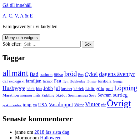
Gå till innehåll
A, C, V, A & E
Familjeäventyr i villaidyllen
Meny och widgets
Sök efter:
Taggar
allmänt
bröd
dagens äventyr
Bad
Cykel
badrum
Blåbär
Bus
familjen
Fest
dal
förskola
ekologiskt
farmor
flytt
födelsedag
fönster
Gunga
Löpning
Husbygge
jul
Jobb
Lidingöloppet
häck
kärlek
höst
kusiner
surdeg
Sovrum
Marathon
Skidor
mormor
måla
Paddling
Sommarstuga
Sova
Övrigt
Vinter
Vasaloppet
topp
USA
tro
Viktor
vår
syskonkärlek
Senaste kommentarer
janne
om
2018 års sista dag
Mormor
om
Halloween