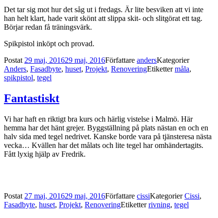
Det tar sig mot hur det såg ut i fredags. Är lite besviken att vi inte
han helt klart, hade varit skönt att slippa skit- och slitgörat ett tag.
Börjar redan få träningsvärk.
Spikpistol inköpt och provad.
Postat
29 maj, 2016
29 maj, 2016
Författare
anders
Kategorier
Anders
,
Fasadbyte
,
huset
,
Projekt
,
Renovering
Etiketter
måla
,
spikpistol
,
tegel
Fantastiskt
Vi har haft en riktigt bra kurs och härlig vistelse i Malmö. Här
hemma har det hänt grejer. Byggställning på plats nästan en och en
halv sida med tegel nedrivet. Kanske borde vara på tjänsteresa nästa
vecka… Kvällen har det målats och lite tegel har omhändertagits.
Fått lyxig hjälp av Fredrik.
Postat
27 maj, 2016
29 maj, 2016
Författare
cissi
Kategorier
Cissi
,
Fasadbyte
,
huset
,
Projekt
,
Renovering
Etiketter
rivning
,
tegel