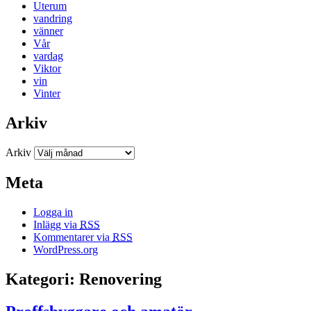
Uterum
vandring
vänner
Vår
vardag
Viktor
vin
Vinter
Arkiv
Arkiv
Meta
Logga in
Inlägg via
RSS
Kommentarer via
RSS
WordPress.org
Kategori: Renovering