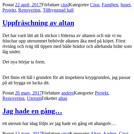
Postat
22 april, 2017
Författare
cissi
Kategorier
Cissi
,
Familjen
,
huset
,
Projekt
,
Renovering
,
Tillbyggnad hall
Uppfräschning av altan
Det har varit lätt att få stickor i fötterna av altanen och när vi nu
fräschar upp uterummet behövde altanen åka med på köpet. Först
rivning och iväg till tippen med både brädor och allehanda bråte som
låg under.
Det nya börjar ta form.
Det finns ett hål i grunden för att inspektera krypgrunden, jag passar
på att bygga en lucka dit.
Postat
26 mars, 2017
Författare
anders
Kategorier
Projekt
,
Renovering
,
Uterum
Etiketter
altan
Jag hade en gång…
ett uterum har idag följts av jag hade en gång ett altangolv…
Postat
12 mars, 2017
Författare
cissi
Kategorier
Altan
,
Anders
,
Cissi
,