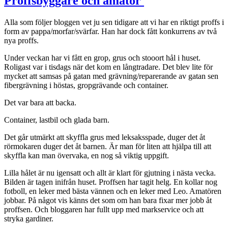
Proffsbyggare och amatör
Alla som följer bloggen vet ju sen tidigare att vi har en riktigt proffs i
form av pappa/morfar/svärfar. Han har dock fått konkurrens av två
nya proffs.
Under veckan har vi fått en grop, grus och stooort hål i huset.
Roligast var i tisdags när det kom en långtradare. Det blev lite för
mycket att samsas på gatan med grävning/reparerande av gatan sen
fibergrävning i höstas, gropgrävande och container.
Det var bara att backa.
Container, lastbil och glada barn.
Det går utmärkt att skyffla grus med leksaksspade, duger det åt
rörmokaren duger det åt barnen.
Är man för liten att hjälpa till att
skyffla kan man övervaka, en nog så viktig uppgift.
Lilla hålet är nu igensatt och allt är klart för gjutning i nästa vecka.
Bilden är tagen inifrån huset.
Proffsen har tagit helg. En kollar nog
fotboll, en leker med bästa vännen och en leker med Leo. Amatören
jobbar. På något vis känns det som om han bara fixar mer jobb åt
proffsen.
Och bloggaren har fullt upp med markservice och att
stryka gardiner.