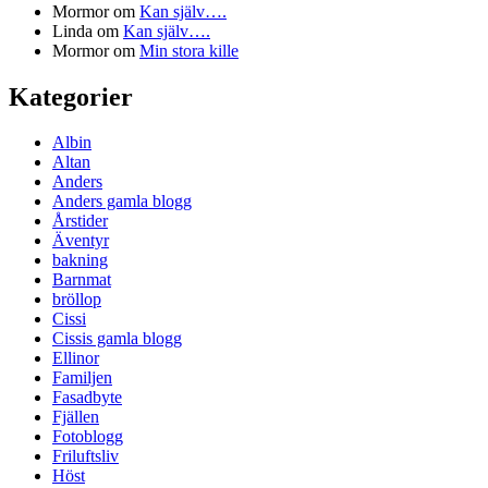
Mormor
om
Kan själv….
Linda
om
Kan själv….
Mormor
om
Min stora kille
Kategorier
Albin
Altan
Anders
Anders gamla blogg
Årstider
Äventyr
bakning
Barnmat
bröllop
Cissi
Cissis gamla blogg
Ellinor
Familjen
Fasadbyte
Fjällen
Fotoblogg
Friluftsliv
Höst