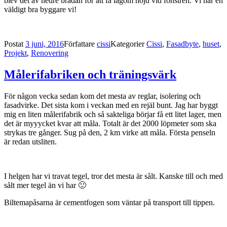
blev det av nedre brädan för att få lagom höjd vid fönstren. Vi har en
väldigt bra byggare vi!
Postat
3 juni, 2016
Författare
cissi
Kategorier
Cissi
,
Fasadbyte
,
huset
,
Projekt
,
Renovering
Målerifabriken och träningsvärk
För någon vecka sedan kom det mesta av reglar, isolering och
fasadvirke. Det sista kom i veckan med en rejäl bunt. Jag har byggt
mig en liten målerifabrik och så sakteliga börjar få ett litet lager, men
det är myyycket kvar att måla. Totalt är det 2000 löpmeter som ska
strykas tre gånger. Sug på den, 2 km virke att måla. Första penseln
är redan utsliten.
I helgen har vi travat tegel, tror det mesta är sålt. Kanske till och med
sålt mer tegel än vi har 🙂
Biltemapåsarna är cementfogen som väntar på transport till tippen.