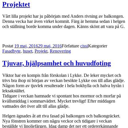
Projektet
Vårt lilla projekt har ju påbörjats med Anders rivning av balkongen.
Denna vecka har även virket kommit. Färg är hemma sedan i helgen
och ställning borde komma under dagen. Känns skönt att vara på G.
Postat
19 maj, 2016
29 maj, 2016
Författare
cissi
Kategorier
Fasadbyte
,
huset
,
Projekt
,
Renovering
Tjuvar, hjälpsamhet och huvudfoting
Viktor har en kompis från förskolan i Lykke. De leker mycket och
trivs bra ihop ni början av veckan besökte Lykke oss till allas glädje.
Någon form av tjuvlek resulterade i hela bokhylla och halva byrån i
leksakstältet.
Tidigare i veckan hamnade vi spontant hos mormor och morfar på
kvällsmiddag i sommarvädret. Mycket trevligt! Efter middagen
vattnades det över allt till allas glädje.
Helgen ägnades åt att riva fasad på balkongen och balkongräcket.
Nya fönstren kommer om några veckor och tidigare i veckan
beställde vi linoljefärgen. Idag damp det ner ett ordererkännande