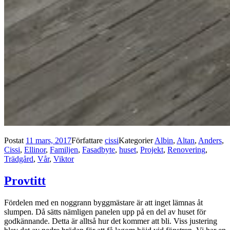
Postat
11 mars, 2017
Författare
cissi
Kategorier
Albin
,
Altan
,
Anders
,
Cissi
,
Ellinor
,
Familjen
,
Fasadbyte
,
huset
,
Projekt
,
Renovering
,
Trädgård
,
Vår
,
Viktor
Provtitt
Fördelen med en noggrann byggmästare är att inget lämnas åt
slumpen. Då sätts nämligen panelen upp på en del av huset för
godkännande. Detta är alltså hur det kommer att bli. Viss justering