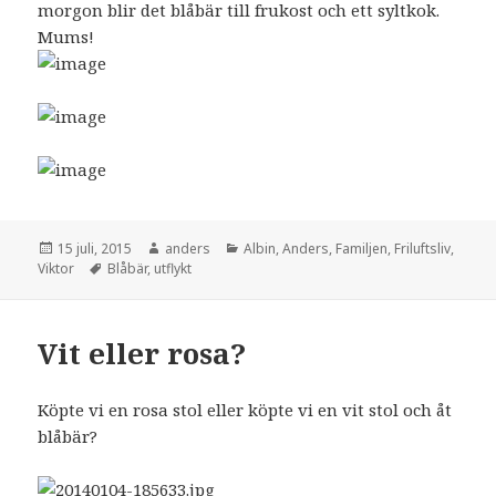
morgon blir det blåbär till frukost och ett syltkok.
Mums!
Postat
15 juli, 2015
Författare
anders
Kategorier
Albin
,
Anders
,
Familjen
,
Friluftsliv
,
Viktor
Etiketter
Blåbär
,
utflykt
Vit eller rosa?
Köpte vi en rosa stol eller köpte vi en vit stol och åt
blåbär?