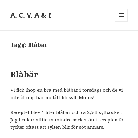
A, C, V, A & E
MENY
OCH
WIDGETS
Tagg: Blåbär
Blåbär
Vi fick ihop en bra med blåbär i torsdags och de vi
inte åt upp har nu fått bli sylt. Mums!
Receptet blev 1 liter blåbär och ca 2,5dl syltsocker.
Jag brukar alltid ta mindre socker än i recepten för
tycker oftast att sylten blir för söt annars.