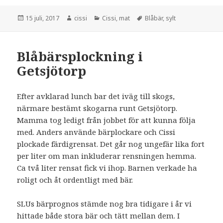
Postat
15 juli, 2017
Författare
cissi
Kategorier
Cissi
,
mat
Etiketter
Blåbär
,
sylt
Blåbärsplockning i
Getsjötorp
Efter avklarad lunch bar det iväg till skogs,
närmare bestämt skogarna runt Getsjötorp.
Mamma tog ledigt från jobbet för att kunna följa
med. Anders använde bärplockare och Cissi
plockade färdigrensat. Det går nog ungefär lika fort
per liter om man inkluderar rensningen hemma.
Ca två liter rensat fick vi ihop. Barnen verkade ha
roligt och åt ordentligt med bär.
SLUs bärprognos stämde nog bra tidigare i år vi
hittade både stora bär och tätt mellan dem. I