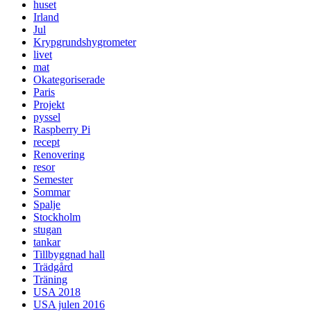
huset
Irland
Jul
Krypgrundshygrometer
livet
mat
Okategoriserade
Paris
Projekt
pyssel
Raspberry Pi
recept
Renovering
resor
Semester
Sommar
Spalje
Stockholm
stugan
tankar
Tillbyggnad hall
Trädgård
Träning
USA 2018
USA julen 2016