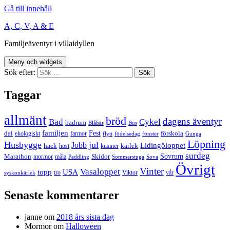
Gå till innehåll
A, C, V, A & E
Familjeäventyr i villaidyllen
Meny och widgets
Sök efter:
Taggar
allmänt
bröd
dagens äventyr
Bad
Cykel
badrum
Blåbär
Bus
familjen
Fest
dal
förskola
ekologiskt
farmor
flytt
födelsedag
fönster
Gunga
Löpning
Husbygge
jul
Jobb
Lidingöloppet
häck
kärlek
höst
kusiner
surdeg
Sovrum
Marathon
Skidor
mormor
måla
Paddling
Sommarstuga
Sova
Övrigt
Vinter
Vasaloppet
topp
USA
tro
Viktor
vår
syskonkärlek
Senaste kommentarer
janne
om
2018 års sista dag
Mormor
om
Halloween