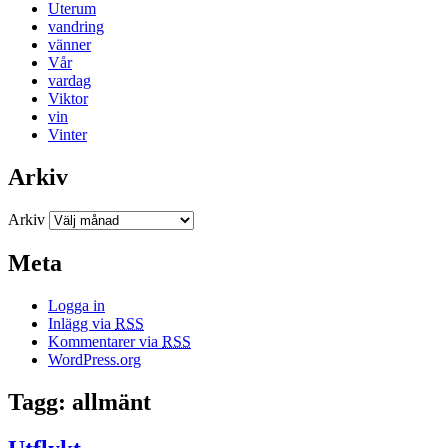
Uterum
vandring
vänner
Vår
vardag
Viktor
vin
Vinter
Arkiv
Arkiv
Meta
Logga in
Inlägg via
RSS
Kommentarer via
RSS
WordPress.org
Tagg: allmänt