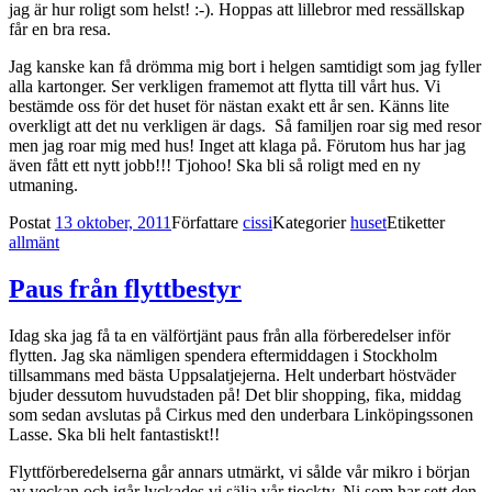
jag är hur roligt som helst! :-). Hoppas att lillebror med ressällskap
får en bra resa.
Jag kanske kan få drömma mig bort i helgen samtidigt som jag fyller
alla kartonger. Ser verkligen framemot att flytta till vårt hus. Vi
bestämde oss för det huset för nästan exakt ett år sen. Känns lite
overkligt att det nu verkligen är dags. Så familjen roar sig med resor
men jag roar mig med hus! Inget att klaga på. Förutom hus har jag
även fått ett nytt jobb!!! Tjohoo! Ska bli så roligt med en ny
utmaning.
Postat
13 oktober, 2011
Författare
cissi
Kategorier
huset
Etiketter
allmänt
Paus från flyttbestyr
Idag ska jag få ta en välförtjänt paus från alla förberedelser inför
flytten. Jag ska nämligen spendera eftermiddagen i Stockholm
tillsammans med bästa Uppsalatjejerna. Helt underbart höstväder
bjuder dessutom huvudstaden på! Det blir shopping, fika, middag
som sedan avslutas på Cirkus med den underbara Linköpingssonen
Lasse. Ska bli helt fantastiskt!!
Flyttförberedelserna går annars utmärkt, vi sålde vår mikro i början
av veckan och igår lyckades vi sälja vår tjocktv. Ni som har sett den