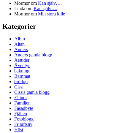
Mormor
om
Kan själv….
Linda
om
Kan själv….
Mormor
om
Min stora kille
Kategorier
Albin
Altan
Anders
Anders gamla blogg
Årstider
Äventyr
bakning
Barnmat
bröllop
Cissi
Cissis gamla blogg
Ellinor
Familjen
Fasadbyte
Fjällen
Fotoblogg
Friluftsliv
Höst