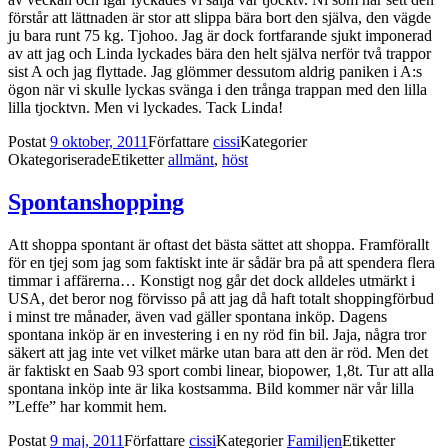
förstår att lättnaden är stor att slippa bära bort den själva, den vägde
ju bara runt 75 kg. Tjohoo. Jag är dock fortfarande sjukt imponerad
av att jag och Linda lyckades bära den helt själva nerför två trappor
sist A och jag flyttade. Jag glömmer dessutom aldrig paniken i A:s
ögon när vi skulle lyckas svänga i den trånga trappan med den lilla
lilla tjocktvn. Men vi lyckades. Tack Linda!
Postat
9 oktober, 2011
Författare
cissi
Kategorier
Okategoriserade
Etiketter
allmänt
,
höst
Spontanshopping
Att shoppa spontant är oftast det bästa sättet att shoppa. Framförallt
för en tjej som jag som faktiskt inte är sådär bra på att spendera flera
timmar i affärerna… Konstigt nog går det dock alldeles utmärkt i
USA, det beror nog förvisso på att jag då haft totalt shoppingförbud
i minst tre månader, även vad gäller spontana inköp. Dagens
spontana inköp är en investering i en ny röd fin bil. Jaja, några tror
säkert att jag inte vet vilket märke utan bara att den är röd. Men det
är faktiskt en Saab 93 sport combi linear, biopower, 1,8t. Tur att alla
spontana inköp inte är lika kostsamma. Bild kommer när vår lilla
”Leffe” har kommit hem.
Postat
9 maj, 2011
Författare
cissi
Kategorier
Familjen
Etiketter