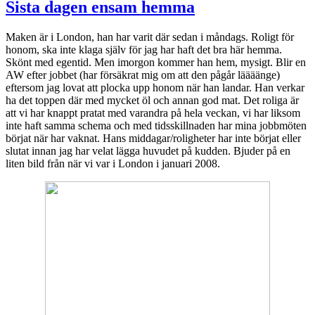
Sista dagen ensam hemma
Maken är i London, han har varit där sedan i måndags. Roligt för
honom, ska inte klaga själv för jag har haft det bra här hemma.
Skönt med egentid. Men imorgon kommer han hem, mysigt. Blir en
AW efter jobbet (har försäkrat mig om att den pågår läääänge)
eftersom jag lovat att plocka upp honom när han landar. Han verkar
ha det toppen där med mycket öl och annan god mat. Det roliga är
att vi har knappt pratat med varandra på hela veckan, vi har liksom
inte haft samma schema och med tidsskillnaden har mina jobbmöten
börjat när har vaknat. Hans middagar/roligheter har inte börjat eller
slutat innan jag har velat lägga huvudet på kudden. Bjuder på en
liten bild från när vi var i London i januari 2008.