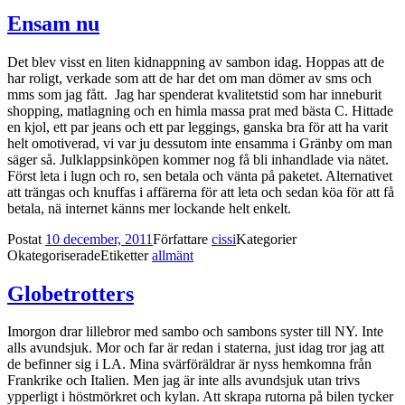
Ensam nu
Det blev visst en liten kidnappning av sambon idag. Hoppas att de
har roligt, verkade som att de har det om man dömer av sms och
mms som jag fått. Jag har spenderat kvalitetstid som har inneburit
shopping, matlagning och en himla massa prat med bästa C. Hittade
en kjol, ett par jeans och ett par leggings, ganska bra för att ha varit
helt omotiverad, vi var ju dessutom inte ensamma i Gränby om man
säger så. Julklappsinköpen kommer nog få bli inhandlade via nätet.
Först leta i lugn och ro, sen betala och vänta på paketet. Alternativet
att trängas och knuffas i affärerna för att leta och sedan köa för att få
betala, nä internet känns mer lockande helt enkelt.
Postat
10 december, 2011
Författare
cissi
Kategorier
Okategoriserade
Etiketter
allmänt
Globetrotters
Imorgon drar lillebror med sambo och sambons syster till NY. Inte
alls avundsjuk. Mor och far är redan i staterna, just idag tror jag att
de befinner sig i LA. Mina svärföräldrar är nyss hemkomna från
Frankrike och Italien. Men jag är inte alls avundsjuk utan trivs
ypperligt i höstmörkret och kylan. Att skrapa rutorna på bilen tycker