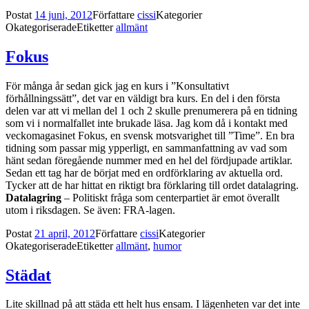
Postat
14 juni, 2012
Författare
cissi
Kategorier
Okategoriserade
Etiketter
allmänt
Fokus
För många år sedan gick jag en kurs i ”Konsultativt
förhållningssätt”, det var en väldigt bra kurs. En del i den första
delen var att vi mellan del 1 och 2 skulle prenumerera på en tidning
som vi i normalfallet inte brukade läsa. Jag kom då i kontakt med
veckomagasinet Fokus, en svensk motsvarighet till ”Time”. En bra
tidning som passar mig ypperligt, en sammanfattning av vad som
hänt sedan föregående nummer med en hel del fördjupade artiklar.
Sedan ett tag har de börjat med en ordförklaring av aktuella ord.
Tycker att de har hittat en riktigt bra förklaring till ordet datalagring.
Datalagring
– Politiskt fråga som centerpartiet är emot överallt
utom i riksdagen. Se även: FRA-lagen.
Postat
21 april, 2012
Författare
cissi
Kategorier
Okategoriserade
Etiketter
allmänt
,
humor
Städat
Lite skillnad på att städa ett helt hus ensam. I lägenheten var det inte