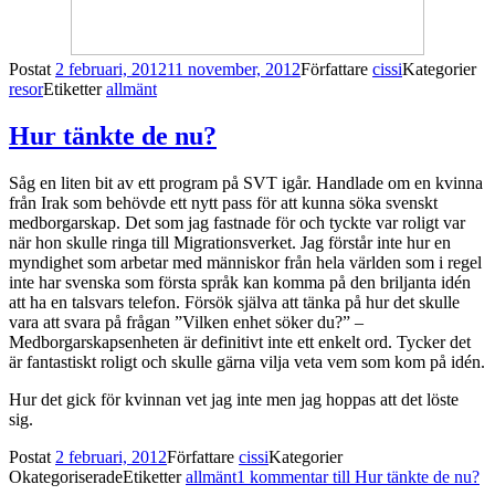
Postat
2 februari, 2012
11 november, 2012
Författare
cissi
Kategorier
resor
Etiketter
allmänt
Hur tänkte de nu?
Såg en liten bit av ett program på SVT igår. Handlade om en kvinna
från Irak som behövde ett nytt pass för att kunna söka svenskt
medborgarskap. Det som jag fastnade för och tyckte var roligt var
när hon skulle ringa till Migrationsverket. Jag förstår inte hur en
myndighet som arbetar med människor från hela världen som i regel
inte har svenska som första språk kan komma på den briljanta idén
att ha en talsvars telefon. Försök själva att tänka på hur det skulle
vara att svara på frågan ”Vilken enhet söker du?” –
Medborgarskapsenheten är definitivt inte ett enkelt ord. Tycker det
är fantastiskt roligt och skulle gärna vilja veta vem som kom på idén.
Hur det gick för kvinnan vet jag inte men jag hoppas att det löste
sig.
Postat
2 februari, 2012
Författare
cissi
Kategorier
Okategoriserade
Etiketter
allmänt
1 kommentar
till Hur tänkte de nu?