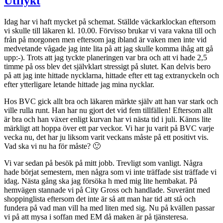
Utflykt
Idag har vi haft mycket på schemat. Ställde väckarklockan eftersom
vi skulle till läkaren kl. 10.00. Förvisso brukar vi vara vakna till och
från på morgonen men eftersom jag ibland är vaken men inte vid
medvetande vågade jag inte lita på att jag skulle komma ihåg att gå
upp:-). Trots att jag tyckte planeringen var bra och att vi hade 2,5
timme på oss blev det självklart stressigt på slutet. Kan delvis bero
på att jag inte hittade nycklarna, hittade efter ett tag extranyckeln och
efter ytterligare letande hittade jag mina nycklar.
Hos BVC gick allt bra och läkaren märkte själv att han var stark och
ville rulla runt. Han har nu gjort det vid fem tillfällen! Eftersom allt
är bra och han växer enligt kurvan har vi nästa tid i juli. Känns lite
märkligt att hoppa över ett par veckor. Vi har ju varit på BVC varje
vecka nu, det har ju liksom varit veckans måste på ett positivt vis.
Vad ska vi nu ha för måste? 🙂
Vi var sedan på besök på mitt jobb. Trevligt som vanligt. Några
hade börjat semestern, men några som vi inte träffade sist träffade vi
idag. Nästa gång ska jag försöka h med mig lite hembakat. På
hemvägen stannade vi på City Gross och handlade. Suveränt med
shoppinglista eftersom det inte är så att man har tid att stå och
fundera på vad man vill ha med liten med sig. Nu på kvällen passar
vi på att mysa i soffan med EM då maken är på tjänsteresa.