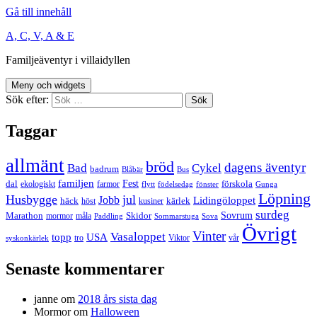
Gå till innehåll
A, C, V, A & E
Familjeäventyr i villaidyllen
Meny och widgets
Sök efter:
Taggar
allmänt
bröd
dagens äventyr
Bad
Cykel
badrum
Blåbär
Bus
familjen
Fest
dal
förskola
ekologiskt
farmor
flytt
födelsedag
fönster
Gunga
Löpning
Husbygge
jul
Jobb
Lidingöloppet
häck
kärlek
höst
kusiner
surdeg
Sovrum
Marathon
Skidor
mormor
måla
Paddling
Sommarstuga
Sova
Övrigt
Vinter
Vasaloppet
topp
USA
tro
Viktor
vår
syskonkärlek
Senaste kommentarer
janne
om
2018 års sista dag
Mormor
om
Halloween