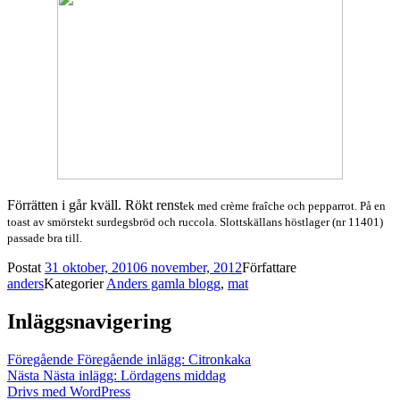
Förrätten i går kväll. Rökt renst
ek med
crème fraîche och pepparrot. På en
toast av smörstekt surdegsbröd och ruccola. Slottskällans höstlager (nr 11401)
passade bra till.
Postat
31 oktober, 2010
6 november, 2012
Författare
anders
Kategorier
Anders gamla blogg
,
mat
Inläggsnavigering
Föregående
Föregående inlägg:
Citronkaka
Nästa
Nästa inlägg:
Lördagens middag
Drivs med WordPress