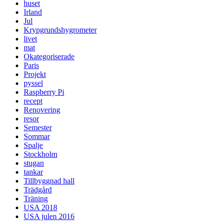
huset
Irland
Jul
Krypgrundshygrometer
livet
mat
Okategoriserade
Paris
Projekt
pyssel
Raspberry Pi
recept
Renovering
resor
Semester
Sommar
Spalje
Stockholm
stugan
tankar
Tillbyggnad hall
Trädgård
Träning
USA 2018
USA julen 2016