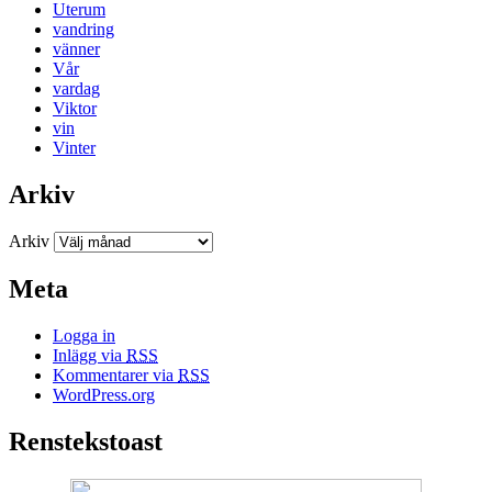
Uterum
vandring
vänner
Vår
vardag
Viktor
vin
Vinter
Arkiv
Arkiv
Meta
Logga in
Inlägg via
RSS
Kommentarer via
RSS
WordPress.org
Renstekstoast