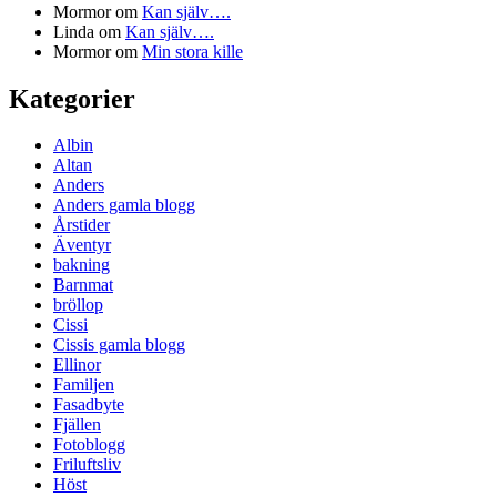
Mormor
om
Kan själv….
Linda
om
Kan själv….
Mormor
om
Min stora kille
Kategorier
Albin
Altan
Anders
Anders gamla blogg
Årstider
Äventyr
bakning
Barnmat
bröllop
Cissi
Cissis gamla blogg
Ellinor
Familjen
Fasadbyte
Fjällen
Fotoblogg
Friluftsliv
Höst