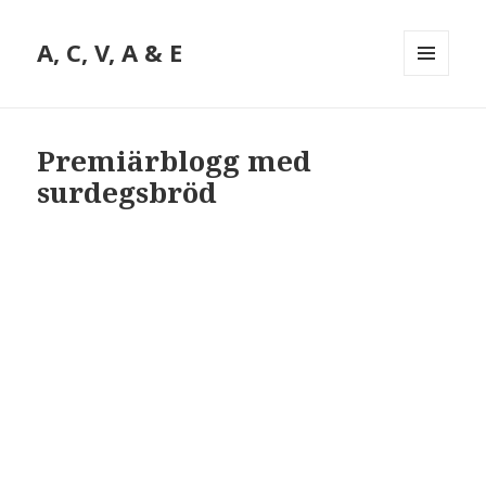
A, C, V, A & E
MENY
OCH
WIDGETS
Premiärblogg med
surdegsbröd