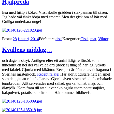
Hjälpreda
Bra med hjälp i köket. Visst skulle grädden i stekpannan till såsen.
Jag hade väl tänkt börja med smöret. Men det gick bra så här med.
Gulliga underbara unge!
Postat
28 januari, 2014
Författare
cissi
Kategorier
Cissi
,
mat
,
Viktor
Kvällens middag…
och dagens skryt. Äntligen efter ett antal tidigare försök som
inneburit en hel del väl valda ord (dock ej fina) så har jag lyckats
med falafel. Gjorda med kikärtor. Receptet är från en av deltagarna i
Sveriges mästerkock.
Recept falafel
Har aldrig tidigare haft en smet
som det gått att rulla bollar av. Gjorde även såsen och de hembakade
tunnbröden. Allt serverades med sallad, gurka, tomat, majs och
öl/mjölk. Kom fram till att allt var ekologiskt utom potatismjölet,
bakpulvret, potatis och citronen. Här kommer bildbevis.