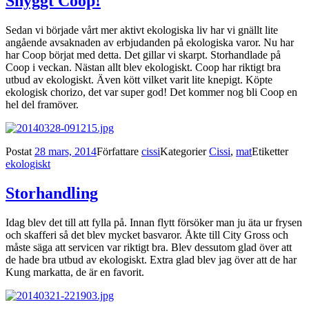
Snyggt Coop!
Sedan vi började vårt mer aktivt ekologiska liv har vi gnällt lite
angående avsaknaden av erbjudanden på ekologiska varor. Nu har
har Coop börjat med detta. Det gillar vi skarpt. Storhandlade på
Coop i veckan. Nästan allt blev ekologiskt. Coop har riktigt bra
utbud av ekologiskt. Även kött vilket varit lite knepigt. Köpte
ekologisk chorizo, det var super god! Det kommer nog bli Coop en
hel del framöver.
Postat
28 mars, 2014
Författare
cissi
Kategorier
Cissi
,
mat
Etiketter
ekologiskt
Storhandling
Idag blev det till att fylla på. Innan flytt försöker man ju äta ur frysen
och skafferi så det blev mycket basvaror. Åkte till City Gross och
måste säga att servicen var riktigt bra. Blev dessutom glad över att
de hade bra utbud av ekologiskt. Extra glad blev jag över att de har
Kung markatta, de är en favorit.