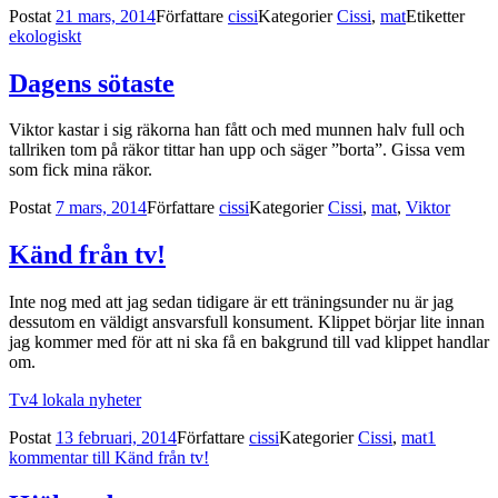
Postat
21 mars, 2014
Författare
cissi
Kategorier
Cissi
,
mat
Etiketter
ekologiskt
Dagens sötaste
Viktor kastar i sig räkorna han fått och med munnen halv full och
tallriken tom på räkor tittar han upp och säger ”borta”. Gissa vem
som fick mina räkor.
Postat
7 mars, 2014
Författare
cissi
Kategorier
Cissi
,
mat
,
Viktor
Känd från tv!
Inte nog med att jag sedan tidigare är ett träningsunder nu är jag
dessutom en väldigt ansvarsfull konsument. Klippet börjar lite innan
jag kommer med för att ni ska få en bakgrund till vad klippet handlar
om.
Tv4 lokala nyheter
Postat
13 februari, 2014
Författare
cissi
Kategorier
Cissi
,
mat
1
kommentar
till Känd från tv!