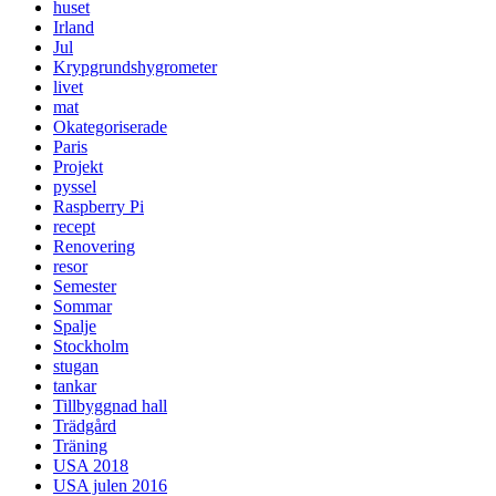
huset
Irland
Jul
Krypgrundshygrometer
livet
mat
Okategoriserade
Paris
Projekt
pyssel
Raspberry Pi
recept
Renovering
resor
Semester
Sommar
Spalje
Stockholm
stugan
tankar
Tillbyggnad hall
Trädgård
Träning
USA 2018
USA julen 2016