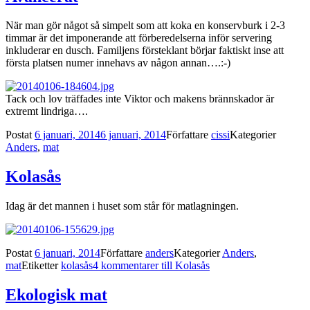
När man gör något så simpelt som att koka en konservburk i 2-3
timmar är det imponerande att förberedelserna inför servering
inkluderar en dusch. Familjens försteklant börjar faktiskt inse att
första platsen numer innehavs av någon annan….:-)
Tack och lov träffades inte Viktor och makens brännskador är
extremt lindriga….
Postat
6 januari, 2014
6 januari, 2014
Författare
cissi
Kategorier
Anders
,
mat
Kolasås
Idag är det mannen i huset som står för matlagningen.
Postat
6 januari, 2014
Författare
anders
Kategorier
Anders
,
mat
Etiketter
kolasås
4 kommentarer
till Kolasås
Ekologisk mat