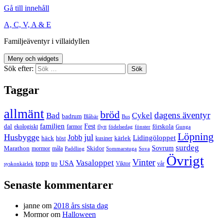
Gå till innehåll
A, C, V, A & E
Familjeäventyr i villaidyllen
Meny och widgets
Sök efter:
Taggar
allmänt
bröd
dagens äventyr
Bad
Cykel
badrum
Blåbär
Bus
familjen
Fest
dal
förskola
ekologiskt
farmor
flytt
födelsedag
fönster
Gunga
Löpning
Husbygge
jul
Jobb
Lidingöloppet
häck
kärlek
höst
kusiner
surdeg
Sovrum
Marathon
Skidor
mormor
måla
Paddling
Sommarstuga
Sova
Övrigt
Vinter
Vasaloppet
topp
USA
tro
Viktor
vår
syskonkärlek
Senaste kommentarer
janne
om
2018 års sista dag
Mormor
om
Halloween