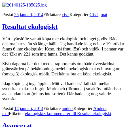
Postat
25 januari, 2014
Författare
cissi
Kategorier
Cissi
,
mat
Resultat ekologiskt
Vårt nyårslöfte var att köpa mer ekologiskt och inget godis. Båda
delarna har vi än så länge hållit. Jag handlade idag och av 19 artiklar
fanns 6 inte ekologiskt. Keso, risi frutti (5st) och vitlök. I pengar var
det 43kr av 221 som inte fanns. Det känns godkänt.
Sista dagarna har det i media rapporterats om både överskridna
gränsvärden på bekämpningsmedel i oekologisk mat och nyttigare
(omega3) ekologisk mjölk. Det känns bra att köpa ekologiskt.
Idag köpte jag inga äpplen. Mitt val hade i så fall stått mellan
svenska smakrika Ingrid Marie och (förmodat) smaklösa utländska
av standard sort (minns inte sorten). Där hade jag nog valt de
svenska.
Postat
14 januari, 2014
Författare
anders
Kategorier
Anders
,
mat
Etiketter
ekologiskt
3 kommentarer
till Resultat ekologiskt
Avancerat