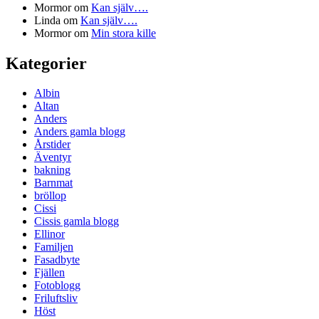
Mormor
om
Kan själv….
Linda
om
Kan själv….
Mormor
om
Min stora kille
Kategorier
Albin
Altan
Anders
Anders gamla blogg
Årstider
Äventyr
bakning
Barnmat
bröllop
Cissi
Cissis gamla blogg
Ellinor
Familjen
Fasadbyte
Fjällen
Fotoblogg
Friluftsliv
Höst