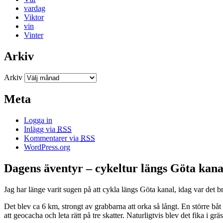
vardag
Viktor
vin
Vinter
Arkiv
Arkiv
Meta
Logga in
Inlägg via
RSS
Kommentarer via
RSS
WordPress.org
Dagens äventyr – cykeltur längs Göta kana
Jag har länge varit sugen på att cykla längs Göta kanal, idag var det
Det blev ca 6 km, strongt av grabbarna att orka så långt. En större b
att geocacha och leta rätt på tre skatter. Naturligtvis blev det fika i gr