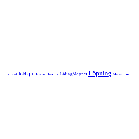
Löpning
e
jul
Jobb
Lidingöloppet
häck
kärlek
Marathon
höst
kusiner