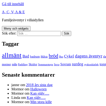
Gå till innehåll
A, C, V, A & E
Familjeäventyr i villaidyllen
Meny och widgets
Sök efter:
Taggar
allmänt
bröd
dagens äventyr
Bad
Cykel
badrum
da
Blåbär
Bus
surdeg
Sovrum
top
Skidor
mormor
måla
Paddling
Sommarstuga
Sova
syskonkärlek
Senaste kommentarer
janne
om
2018 års sista dag
Mormor
om
Halloween
Mormor
om
Kan själv….
Linda
om
Kan själv….
Mormor
om
Min stora kille