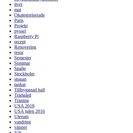
livet
mat
Okategoriserade
Paris
Projekt
pyssel
Raspberry Pi
recept
Renovering
resor
Semester
Sommar
Spalje
Stockholm
stugan
tankar
Tillbyggnad hall
Trädgård
Träning
USA 2018
USA julen 2016
Uterum
vandring
vänner
Vår