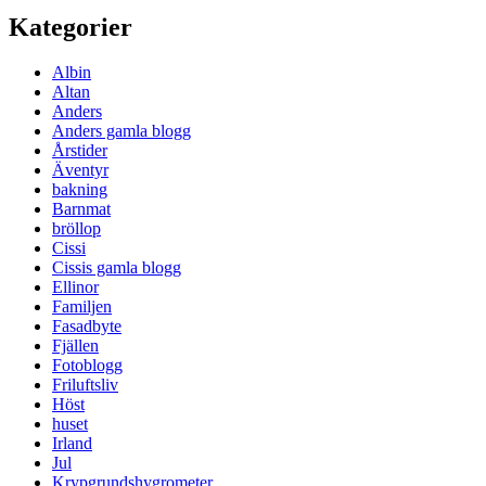
Kategorier
Albin
Altan
Anders
Anders gamla blogg
Årstider
Äventyr
bakning
Barnmat
bröllop
Cissi
Cissis gamla blogg
Ellinor
Familjen
Fasadbyte
Fjällen
Fotoblogg
Friluftsliv
Höst
huset
Irland
Jul
Krypgrundshygrometer