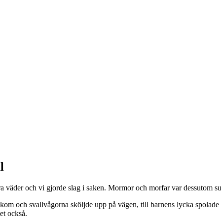
l
 bra väder och vi gjorde slag i saken. Mormor och morfar var dessutom s
åt kom och svallvågorna sköljde upp på vägen, till barnens lycka spola
äset också.