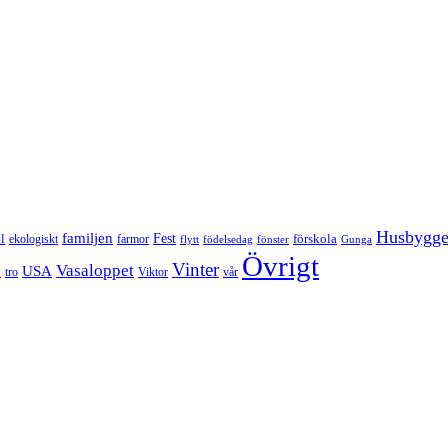
Husbygg
familjen
Fest
l
förskola
ekologiskt
farmor
flytt
födelsedag
fönster
Gunga
Övrigt
Vinter
Vasaloppet
p
USA
tro
Viktor
vår