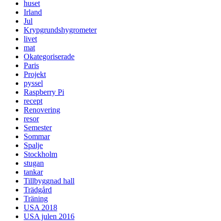
huset
Irland
Jul
Krypgrundshygrometer
livet
mat
Okategoriserade
Paris
Projekt
pyssel
Raspberry Pi
recept
Renovering
resor
Semester
Sommar
Spalje
Stockholm
stugan
tankar
Tillbyggnad hall
Trädgård
Träning
USA 2018
USA julen 2016