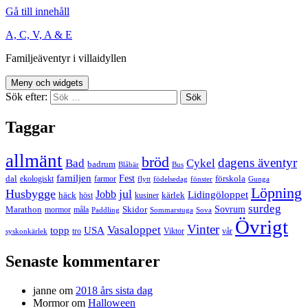
Gå till innehåll
A, C, V, A & E
Familjeäventyr i villaidyllen
Meny och widgets
Sök efter:
Taggar
allmänt
bröd
dagens äventyr
Bad
Cykel
badrum
Blåbär
Bus
familjen
Fest
dal
förskola
ekologiskt
farmor
flytt
födelsedag
fönster
Gunga
Löpning
Husbygge
jul
Jobb
Lidingöloppet
häck
kärlek
höst
kusiner
surdeg
Sovrum
Marathon
Skidor
mormor
måla
Paddling
Sommarstuga
Sova
Övrigt
Vinter
Vasaloppet
topp
USA
tro
Viktor
vår
syskonkärlek
Senaste kommentarer
janne
om
2018 års sista dag
Mormor
om
Halloween