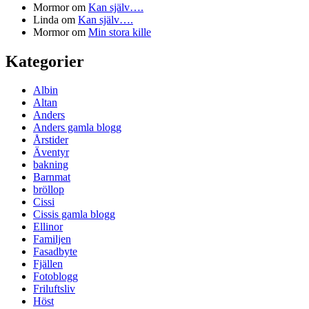
Mormor
om
Kan själv….
Linda
om
Kan själv….
Mormor
om
Min stora kille
Kategorier
Albin
Altan
Anders
Anders gamla blogg
Årstider
Äventyr
bakning
Barnmat
bröllop
Cissi
Cissis gamla blogg
Ellinor
Familjen
Fasadbyte
Fjällen
Fotoblogg
Friluftsliv
Höst