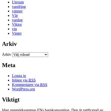
Uterum
vandring
vänner
Vår
vardag
Viktor
vin
Vinter
Arkiv
Arkiv
Meta
Logga in
Inlägg via
RSS
Kommentarer via
RSS
WordPress.org
Viktigt
Idag uppmärksammas FNs barnkonvention. Den är ratificerad av