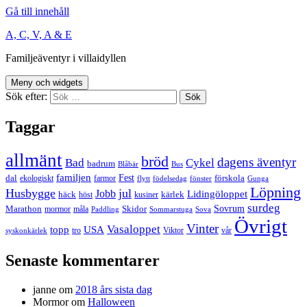
Gå till innehåll
A, C, V, A & E
Familjeäventyr i villaidyllen
Meny och widgets
Sök efter:
Taggar
allmänt
bröd
dagens äventyr
Bad
Cykel
badrum
Blåbär
Bus
familjen
Fest
dal
förskola
ekologiskt
farmor
flytt
födelsedag
fönster
Gunga
Löpning
Husbygge
jul
Jobb
Lidingöloppet
häck
kärlek
höst
kusiner
surdeg
Sovrum
Marathon
Skidor
mormor
måla
Paddling
Sommarstuga
Sova
Övrigt
Vinter
Vasaloppet
topp
USA
tro
Viktor
vår
syskonkärlek
Senaste kommentarer
janne
om
2018 års sista dag
Mormor
om
Halloween