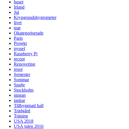
huset
Irland
Jul
Krypgrundshygrometer
livet
mat
Okategoriserade
Paris
Projekt
pyssel
Raspberry Pi
recept
Renovering
resor
Semester
Sommar
Spalje
Stockholm
stugan
tankar
Tillbyggnad hall
Trädgård
Träning
USA 2018
USA julen 2016