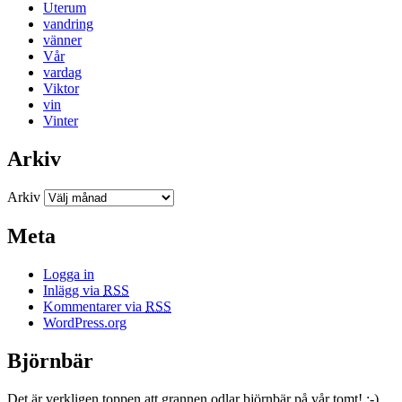
Uterum
vandring
vänner
Vår
vardag
Viktor
vin
Vinter
Arkiv
Arkiv
Meta
Logga in
Inlägg via
RSS
Kommentarer via
RSS
WordPress.org
Björnbär
Det är verkligen toppen att grannen odlar björnbär på vår tomt! :-).