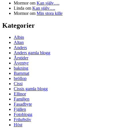
Mormor
om
Kan själv….
Linda
om
Kan själv….
Mormor
om
Min stora kille
Kategorier
Albin
Altan
Anders
Anders gamla blogg
Årstider
Äventyr
bakning
Barnmat
bröllop
Cissi
Cissis gamla blogg
Ellinor
Familjen
Fasadbyte
Fjällen
Fotoblogg
Friluftsliv
Höst