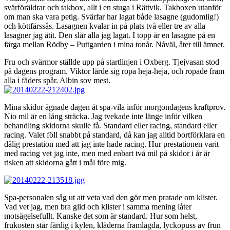
svärföräldrar och takbox, allt i en stuga i Rättvik. Takboxen utanför
om man ska vara petig. Svärfar har lagat både lasagne (gudomlig!)
och köttfärssås. Lasagnen kvalar in på plats två eller tre av alla
lasagner jag ätit. Den slår alla jag lagat. I topp är en lasagne på en
färga mellan Rödby – Puttgarden i mina tonår. Nåväl, åter till ämnet.
Fru och svärmor ställde upp på startlinjen i Oxberg. Tjejvasan stod
på dagens program. Viktor lärde sig ropa heja-heja, och ropade fram
alla i fäders spår. Albin sov mest.
Mina skidor ägnade dagen åt spa-vila inför morgondagens kraftprov.
Nio mil är en lång sträcka. Jag tvekade inte länge inför vilken
behandling skidorna skulle få. Standard eller racing, standard eller
racing. Valet föll snabbt på standard, då kan jag alltid bortförklara en
dålig prestation med att jag inte hade racing. Hur prestationen varit
med racing vet jag inte, men med enbart två mil på skidor i år är
risken att skidorna gått i mål före mig.
Spa-personalen såg ut att veta vad den gör men pratade om klister.
Vad vet jag, men bra glid och klister i samma mening låter
motsägelsefullt. Kanske det som är standard. Hur som helst,
frukosten står färdig i kylen, kläderna framlagda, lyckopuss av frun