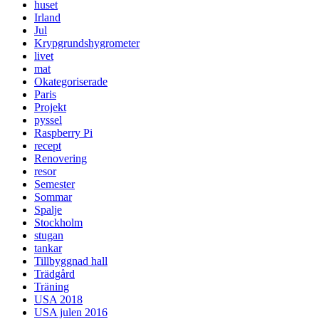
huset
Irland
Jul
Krypgrundshygrometer
livet
mat
Okategoriserade
Paris
Projekt
pyssel
Raspberry Pi
recept
Renovering
resor
Semester
Sommar
Spalje
Stockholm
stugan
tankar
Tillbyggnad hall
Trädgård
Träning
USA 2018
USA julen 2016