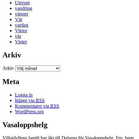
Uterum
vandring
vänner
Vår
vardag
Viktor
vin
Vinter
Arkiv
Arkiv
Meta
Logga in
Inlägg via
RSS
Kommentarer via
RSS
WordPress.org
Vasaloppshelg
Villaidyllens familj har åkt till Dalarna för Vasaloppshelg. Fru, barn,