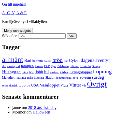
Gå till innehåll
A, C, V, A & E
Familjeäventyr i villaidyllen
Meny och widgets
Sök efter:
Taggar
allmänt
bröd
dagens äventyr
Bad
Cykel
badrum
Blåbär
Bus
familjen
Fest
dal
förskola
ekologiskt
farmor
flytt
födelsedag
fönster
Gunga
Löpning
Husbygge
jul
Jobb
Lidingöloppet
häck
kärlek
höst
kusiner
surdeg
Sovrum
Marathon
Skidor
mormor
måla
Paddling
Sommarstuga
Sova
Övrigt
Vinter
Vasaloppet
topp
USA
tro
Viktor
vår
syskonkärlek
Senaste kommentarer
janne
om
2018 års sista dag
Mormor
om
Halloween