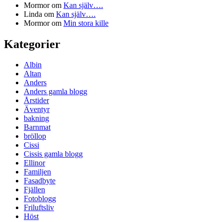
Mormor
om
Kan själv….
Linda
om
Kan själv….
Mormor
om
Min stora kille
Kategorier
Albin
Altan
Anders
Anders gamla blogg
Årstider
Äventyr
bakning
Barnmat
bröllop
Cissi
Cissis gamla blogg
Ellinor
Familjen
Fasadbyte
Fjällen
Fotoblogg
Friluftsliv
Höst