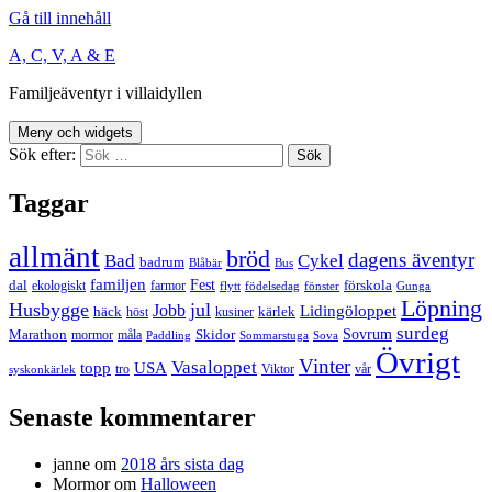
Gå till innehåll
A, C, V, A & E
Familjeäventyr i villaidyllen
Meny och widgets
Sök efter:
Taggar
allmänt
bröd
dagens äventyr
Bad
Cykel
badrum
Blåbär
Bus
familjen
Fest
dal
förskola
ekologiskt
farmor
flytt
födelsedag
fönster
Gunga
Löpning
Husbygge
jul
Jobb
Lidingöloppet
häck
kärlek
höst
kusiner
surdeg
Sovrum
Marathon
Skidor
mormor
måla
Paddling
Sommarstuga
Sova
Övrigt
Vinter
Vasaloppet
topp
USA
tro
Viktor
vår
syskonkärlek
Senaste kommentarer
janne
om
2018 års sista dag
Mormor
om
Halloween