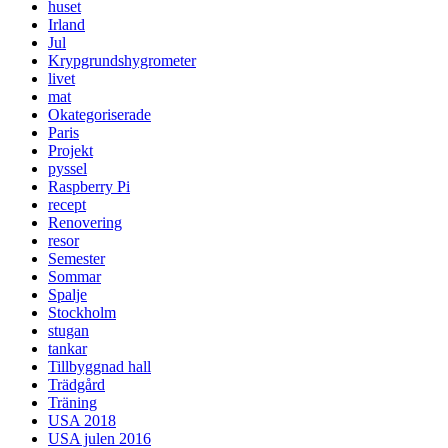
huset
Irland
Jul
Krypgrundshygrometer
livet
mat
Okategoriserade
Paris
Projekt
pyssel
Raspberry Pi
recept
Renovering
resor
Semester
Sommar
Spalje
Stockholm
stugan
tankar
Tillbyggnad hall
Trädgård
Träning
USA 2018
USA julen 2016