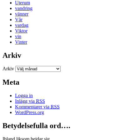
Uterum
vandring
vänner
Vår
vardag
Viktor
vin
Vinter
Arkiv
Arkiv
Meta
Logga in
Inlägg via
RSS
Kommentarer via
RSS
WordPress.org
Betydelsefulla ord….
Ibland liksom hejdar sig