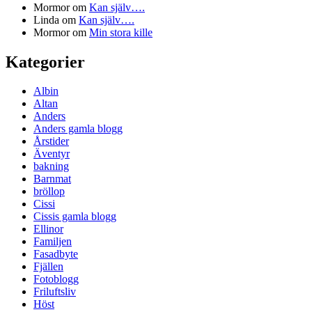
Mormor
om
Kan själv….
Linda
om
Kan själv….
Mormor
om
Min stora kille
Kategorier
Albin
Altan
Anders
Anders gamla blogg
Årstider
Äventyr
bakning
Barnmat
bröllop
Cissi
Cissis gamla blogg
Ellinor
Familjen
Fasadbyte
Fjällen
Fotoblogg
Friluftsliv
Höst